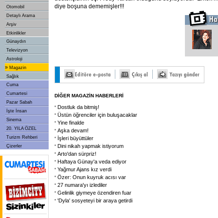
diye boşuna dememişler!!!
Otomobil
Detaylı Arama
Arşiv
Etkinlikler
Günaydın
Televizyon
Astroloji
»
Magazin
Sağlık
Cuma
Cumartesi
DİĞER MAGAZİN HABERLERİ
Pazar Sabah
Dostluk da bitmiş!
İşte İnsan
Üstün öğrenciler için buluşacaklar
Sinema
Yine finalde
20. YILA ÖZEL
Aşka devam!
Turizm Rehberi
İşleri büyüttüler
Dini nikah yapmak istiyorum
Çizerler
Arto'dan sürpriz!
Haftaya Günay'a veda ediyor
Yağmur Ajans kız verdi
Özer: Onun kuyruk acısı var
27 numara'yı izlediler
Gelinlik giymeye özendiren fuar
'Dyla' sosyeteyi bir araya getirdi