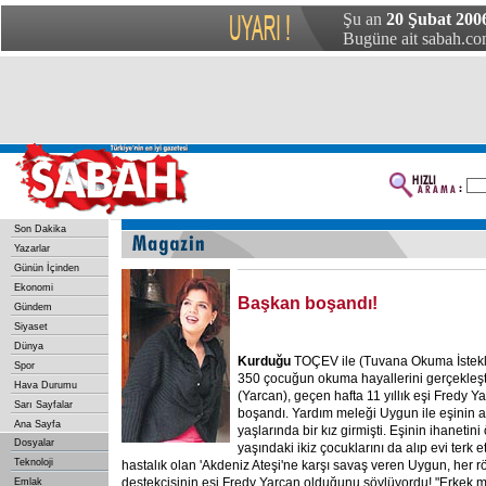
Şu an
20 Şubat 2006
Bugüne ait sabah.com
Son Dakika
Yazarlar
Günün İçinden
Ekonomi
Başkan boşandı!
Gündem
Siyaset
Dünya
Kurduğu
TOÇEV ile (Tuvana Okuma İstekli
Spor
350 çocuğun okuma hayallerini gerçekleş
Hava Durumu
(Yarcan), geçen hafta 11 yıllık eşi Fredy 
Sarı Sayfalar
boşandı. Yardım meleği Uygun ile eşinin 
Ana Sayfa
yaşlarında bir kız girmişti. Eşinin ihaneti
Dosyalar
yaşındaki ikiz çocuklarını da alıp evi terk e
Teknoloji
hastalık olan 'Akdeniz Ateşi'ne karşı savaş veren Uygun, her 
destekçisinin eşi Fredy Yarcan olduğunu söylüyordu! "Erkek m
Emlak