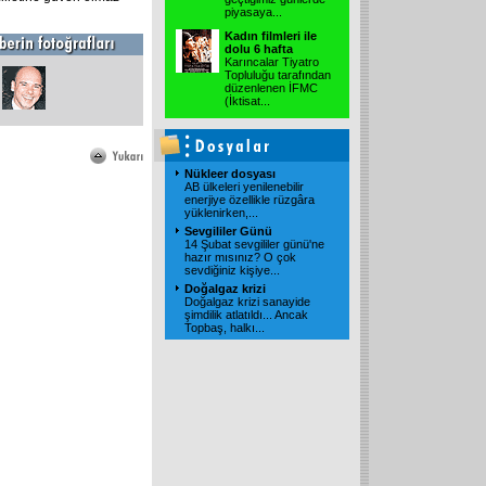
piyasaya
...
Kadın filmleri ile
dolu 6 hafta
Karıncalar Tiyatro
Topluluğu tarafından
düzenlenen İFMC
(İktisat
...
Nükleer dosyası
AB ülkeleri yenilenebilir
enerjiye özellikle rüzgâra
yüklenirken,
...
Sevgililer Günü
14 Şubat sevgililer günü'ne
hazır mısınız? O çok
sevdiğiniz kişiye
...
Doğalgaz krizi
Doğalgaz krizi sanayide
şimdilik atlatıldı... Ancak
Topbaş, halkı
...