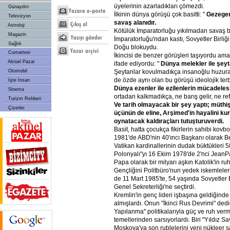
üyelerinin azarladıkları çömezdi.
Günaydın
İlkinin dünya görüşü çok basitti: "
Gezege
Televizyon
savaş
alanıdır.
Astroloji
Kötülük İmparatorluğu yıkılmadan savaş b
Magazin
İmparatorluğu'ndan kastı, Sovyetler Birliğ
Sağlık
Doğu blokuydu.
Cumartesi
İkincisi de benzer görüşleri taşıyordu am
Aktüel Pazar
ifade ediyordu: "
Dünya
melekler
ile
şeyt
Şeytanlar kovulmadıkça insanoğlu huzu
Otomobil
de özde aynı olan bu görüşü ideolojik terb
İşte İnsan
Dünya
ezenler
ile
ezilenlerin
mücadelesi
Sinema
ortadan kalkmadıkça, ne barış gelir, ne refa
Turizm Rehberi
Ve
tarih
olmayacak
bir
şey
yaptı;
müthi
Çizerler
üçünün
de
eline,
Arşimed'in
hayalini
kur
oynatacak
kaldıraçları
tutuşturuverdi.
Basit, hatta çocukça fikirlerin sahibi kovbo
1981'de ABD'nin 40'ıncı Başkanı olarak Be
Vatikan kardinallerinin dudak büktükleri 
Polonyalı"yı 16 Ekim 1978'de 2'nci JeanP
Papa olarak bir milyarı aşkın Katolik'in ruha
Gençliğini Politbüro'nun yedek iskemlele
de 11 Mart 1985'te, 54 yaşında Sovyetler B
Genel Sekreterliği'ne seçtirdi.
Kremlin'in genç lideri işbaşına geldiğinde 
almışlardı. Onun "İkinci Rus Devrimi" dediğ
Yapılanma" politikalarıyla güç ve ruh verme
temellerinden sarsıyorlardı. Biri "Yıldız Sa
Moskova'ya son rublelerini yeni nükleer 