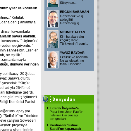
Süleyman...
nimiz
iyiler
ile
kötülerin
ERGUN BABAHAN
Gazetecilik ve iş
itmez." Kötülük
takipçiliği
i, daha geniş anlamıyla
Gazeteciliği iş...
a dinsel kavramlarla
MEHMET ALTAN
anların
savaş
alanıdır.
Kim bu akaryakıt
kaçakçıları?
ra kavuşamaz." Üçüncüsü
Türkiye'nin "resmi...
iyeden geçiriyordu: "
nin
sahnesidir.
Ezenler
YAVUZ BAYDAR
h, ne eşitlik."
Eksiklik ve abartma
ş
zamanlamayla
Ne az olacak, ne
duğu,
dünyayı
yerinden
fazla. Haberleri...
y politikacıyı 20 Şubat
yaz Saray'a oturttu.
58 yaşındaki "Küçük
aul adıyla 264'üncü
ni liderliğine getirdi.
rinde çürütmüş "çömez"i
irliği Komünist Partisi
Liderlik İtalyanlar'a
diğer ikisi epey yol
Papa II'nci Jean Paul'ün
halefinin kim olacağı
i "Şeffaflık" ve "Yeniden
tartışmaları...
ye çalıştığı Sovyetler'i
vaşları" projesiyle
Kardinaller Sistine
Şapeli'ne kapanacak
savunma sistemlerinin