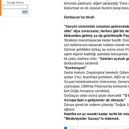
Google Arama
fırınında yaktırıyor, diğeri ateşlediği "Din
toplumsal ve de siyasal düzeni kasıp kav
Gorbaçov'un
itirafı
"Sovyet
sisteminin
sonunun
gelmesind
oldu"
diye
sorarsanız,
herkes
gibi
biz
de
blokundan
gelmiş
ya
da
getirilmişilk
Pap
Stratejisi inanılmayacak kadar basitti: D
için kaldıracına dayanak noktası olarak me
Göreve geldikten birkaç ay sonra onun Po
aşkın kişinin katıldığı ayindeki konuşması
ilk çekiç darbesi oldu:
"Sınırları
açmak
g
dolduranlara seslendi:
"Korkmayın!"
Gerisi malum; Dayanışma hareketi, Gdans
asılan 2'nci JeanPaul portreleri, ABD ve Va
Sovyet müdahalesinin önlenmesi, General
çırpınışları 1989'da Polonya'da komünist 
tüm Doğu Avrupa'yı sürükledi.
Gorbaçov yıllar sonra şöyle diyecekti:
"O
Avrupa'daki
o
gelişmeler
de
olmazdı."
Dünya şimdi bir sistemi çökertip "Soğuk Sa
ağlıyor.
Halefini
en
az
onunki
kadar
tarihi
bir
mi
"Medeniyetler
Savaşı"nı
önlemek.