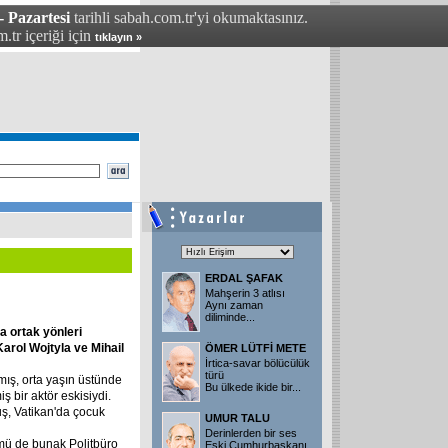
- Pazartesi
tarihli sabah.com.tr'yi okumaktasınız.
.tr içeriği için
tıklayın »
ERDAL ŞAFAK
Mahşerin 3 atlısı
Aynı zaman
diliminde...
a
ortak
yönleri
Karol
Wojtyla
ve
Mihail
ÖMER LÜTFİ METE
İrtica-savar bölücülük
türü
amış, orta yaşın üstünde
Bu ülkede ikide bir...
iş bir aktör eskisiydi.
uş, Vatikan'da çocuk
UMUR TALU
Derinlerden bir ses
mü de bunak Politbüro
Eski Cumhurbaşkanı