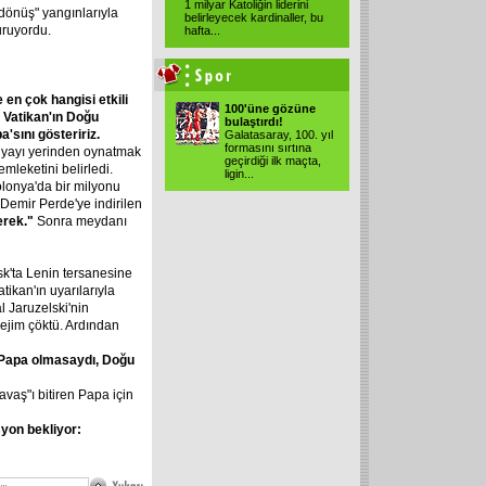
1 milyar Katoliğin liderini
e dönüş" yangınlarıyla
belirleyecek kardinaller, bu
uruyordu.
hafta...
e
en
çok
hangisi
etkili
100'üne gözüne
Vatikan'ın
Doğu
bulaştırdı!
a'sını
gösteririz.
Galatasaray, 100. yıl
formasını sırtına
ünyayı yerinden oynatmak
geçirdiği ilk maçta,
mleketini belirledi.
ligin...
lonya'da bir milyonu
 Demir Perde'ye indirilen
erek."
Sonra meydanı
k'ta Lenin tersanesine
tikan'ın uyarılarıyla
 Jaruzelski'nin
rejim çöktü. Ardından
Papa
olmasaydı,
Doğu
vaş"ı bitiren Papa için
syon
bekliyor: