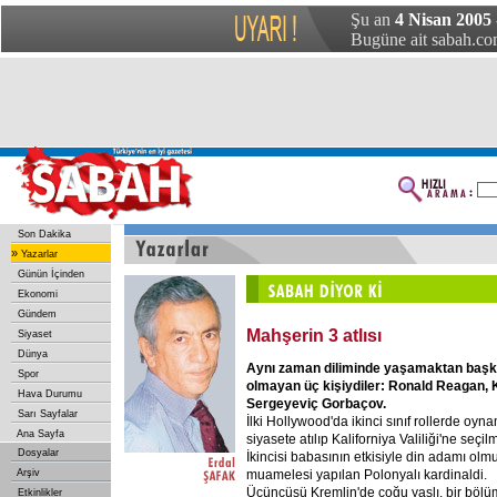
Şu an
4 Nisan 2005 
Bugüne ait sabah.com
Son Dakika
»
Yazarlar
Günün İçinden
Ekonomi
Gündem
Mahşerin 3 atlısı
Siyaset
Dünya
Aynı
zaman
diliminde
yaşamaktan
başk
Spor
olmayan
üç
kişiydiler:
Ronald
Reagan,
Hava Durumu
Sergeyeviç
Gorbaçov.
Sarı Sayfalar
İlki Hollywood'da ikinci sınıf rollerde oyn
Ana Sayfa
siyasete atılıp Kaliforniya Valiliği'ne seçilm
Dosyalar
İkincisi babasının etkisiyle din adamı olm
muamelesi yapılan Polonyalı kardinaldi.
Arşiv
Üçüncüsü Kremlin'de çoğu yaşlı, bir bölü
Etkinlikler