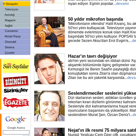
isyan ediyor. Eşinin popstar
...devamı
»
Günaydın
Televizyon
Astroloji
50 yıldır mikrofon başında
Magazin
'Mikrofonların efendisi' Halit Kıvanç, bu
Sağlık
50'nci yılını kutlayacak. Televizyon yayın
Cumartesi
dönemde evlerimize konuk olan Halit Kı
başındaki 50'nci yılını kutluyor. POPSAV
Aktüel Pazar
gecede Sezen Aksu'dan Erol Evgin'e,
...
Otomobil
Sinema
Çizerler
Hazar'ın tavrı değişiyor
atv'nin yeni sezondaki en iddialı dizisi '
akşamki bölümünde ilginç gelişmeler var.
Kırmızıgül ile Beren Saat'in paylaştığı di
konuştuktan sonra Zilan'a olan düşmanca t
Zilan ise bu ani yakınlık karşısında
...dev
Seslendirmeciler seslerini yüksel
Dizi starlarının sesleri, aldıkları ücretten 
rekorları kıran dizilerin görünmez kahrama
Sesleriyle dizi kahramanlarına hayat vere
oyuncuların başarısını da yükseltiyor. Ma
seslendiren Murat Şen, Özcan Deniz'i
...
Google Arama
Nejat'ın ilk resmi 75 milyara satıl
Nurgül Yeşilçay-Cem Özer çifti, çocuklarını