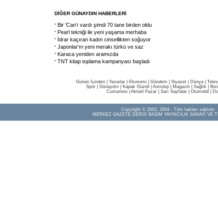
DİĞER GÜNAYDIN HABERLERİ
Bir 'Can'ı vardı şimdi 70 tane birden oldu
Pearl tekniği ile yeni yaşama merhaba
İdrar kaçıran kadın cinsellikten soğuyor
Japonlar'ın yeni merakı türkü ve saz
Karaca yeniden aramızda
TNT kitap toplama kampanyası başladı
Günün İçinden
|
Yazarlar
|
Ekonomi
|
Gündem
|
Siyaset
|
Dünya |
Telev
Spor
|
Günaydın
|
Kapak Güzeli
|
Astroloji
|
Magazin
|
Sağlık
|
Biz
Cumartesi
|
Aktüel Pazar
|
Sarı Sayfalar
|
Otomobil
|
Do
Copyright © 2003, 2004 - Tüm hakları saklıdır.
MERKEZ GAZETE DERGİ BASIM YAYINCILIK SANAYİ VE T