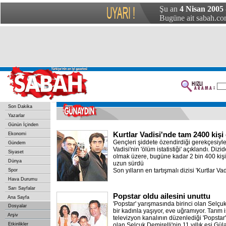
Şu an
4 Nisan 2005 
Bugüne ait sabah.com
Son Dakika
Yazarlar
Günün İçinden
Kurtlar Vadisi'nde tam 2400 kişi
Ekonomi
Gençleri şiddete özendirdiği gerekçesiyle e
Gündem
Vadisi'nin 'ölüm istatistiği' açıklandı. Diz
Siyaset
olmak üzere, bugüne kadar 2 bin 400 kiş
Dünya
uzun sürdü
Son yılların en tartışmalı dizisi 'Kurtlar Va
Spor
Hava Durumu
Sarı Sayfalar
Popstar oldu ailesini unuttu
Ana Sayfa
'Popstar' yarışmasında birinci olan Selçu
Dosyalar
bir kadınla yaşıyor, eve uğramıyor. Tarım i
Arşiv
televizyon kanalının düzenlediği 'Popstar
Etkinlikler
olan Selçuk Demirelli'nin 11 yıllık eşi Gü