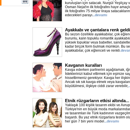
kuruluşları için satacak. Nurgül Yeşilçay
Osman Nejat'ın ilk fotoğrafını hayır amaçl
ilk fotoğrafını 75 milyar liraya satacakların
edecekleri parayı
...devamı
Ayakkabı ve çantalara renk geldi
Bu sezon özellikle ayakkabılar, çok eğlenc
burunlu, kalın topuklu romantik ayakkabıla
yüksek topuklar veya babetler, sandaletle
kadar birçok form bulmak mümkün. Bu sez
ayakkabılar, çok eğlenceli ve renkli.
deva
Kavganın kuralları
Kavga ederken partnerini aşağılamak, iğ
İsteklerinizi kabul ettirmek için eşinize 
hissettirmeniz gerekiyor. Kavga her ilişkini
Ancak sık sık kavga etmek veya kavgalar
büyütülmesi, ilişkiye ciddi zarar verebilir,
.
Etnik rüzgarların etkisi altında...
Yaklaşık 100 kişilik tasarım ekibi ve Avrup
Türkiye'nin en büyük moda markalarından b
ve tasarımları ile Türk kadınının vazgeçil
başardı. Bu yaz etnik rüzgarlara teslim 
her gün 7 bin yeni model
...devamı