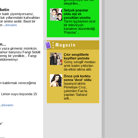
eleştirilen
...
ketin
Selçuk popstar
dar balık yiyemiyorsanız,
oldu eşi ve
uk yıllarımdaki kahvaltıları
çocukları unuttu
r amino asittir. Basit bir
Tarım işçisiyken özel
er
...devamı
bir televizyon
kanalının düzenlediği
'Popstar'
...
n...
lde yaza girmeniz mümkün.
 çamur banyosu Fangi Selülit
Çıtır sevgililerle
iş bir yenilikle... Fangi
keyifleri yerinde
elülometreyi
'Genç sevgili' modası
artık kadın yıldızları
da etkisi altına aldı.
Önce çok korktu
sonra 'dost' oldu
dan kaldırmak vereceğimiz
İspanyol aktris
Penelope Cruz,
çekimleri Fas'ta
vun. Limon suyu boyunda 15
yapılan 'Sahara'
adlı
...
...devamı
r'