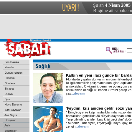
Şu an
4 Nisan 2005 
Bugüne ait sabah.com
Son Dakika
Yazarlar
Günün İçinden
Kalbin en yeni ilacı günde bir bard
Ekonomi
Florida'da yapılan dünyanın en önemli kardiyol
ile ilgili önemli bir çalışmanın sonuçları açıkla
Gündem
antioksidan, C vitamini, demir ve potasyum va
Siyaset
antioksidan özelliği, iki kadeh kırmızı şarap v
çay
...devamı
Dünya
Spor
Hava Durumu
'İyiydim, kriz aniden geldi' sözü yan
Sarı Sayfalar
* Bilinçli diyet ile kalp hastalıklarından uzak
Ana Sayfa
hastalıkları genellikle 30-40 yıla dayanan kötü
Turp gibiydim, aniden kalp krizi geçirdim" doğru
Dosyalar
* Akdeniz Türk diyeti, zeytinyağı, soya, çay, 
Arşiv
zengin
...devamı
Etkinlikler