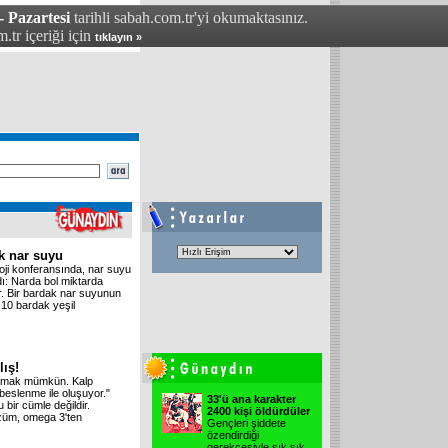
- Pazartesi
tarihli sabah.com.tr'yi okumaktasınız.
.tr içeriği için
tıklayın »
ak nar suyu
oji konferansında, nar suyu
ndı: Narda bol miktarda
r. Bir bardak nar suyunun
e 10 bardak yeşil
lış!
 durmak mümkün. Kalp
 beslenme ile oluşuyor."
33'ü ana karakter
 bir cümle değildir.
2400 kişi öldürdüler
üzüm, omega 3'ten
Gençleri şiddete
özendirdiği
gerekçesiyle sık sık