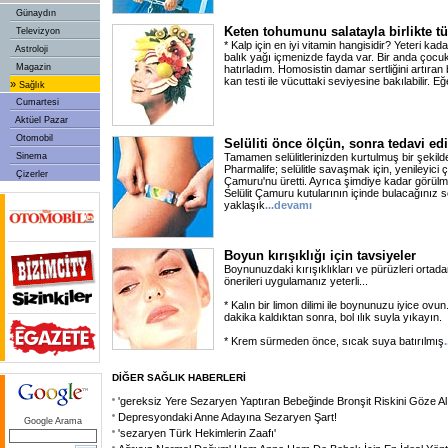
Günaydın
Keten tohumunu salatayla birlikte tü
Televizyon
* Kalp için en iyi vitamin hangisidir? Yeteri ka
Astroloji
balık yağı içmenizde fayda var. Bir anda çocukl
Magazin
hatırladım. Homosistin damar sertliğini artıran bi
kan testi ile vücuttaki seviyesine bakılabilir. Eğ
»
Sağlık
Cumartesi
Aktüel Pazar
Otomobil
Selüliti önce ölçün, sonra tedavi edi
Sinema
Tamamen selülitlerinizden kurtulmuş bir şeki
Pharmalife; selülitle savaşmak için, yenileyici
Çizerler
Çamuru'nu üretti. Ayrıca şimdiye kadar görülmem
Selülit Çamuru kutularının içinde bulacağınız s
yaklaşık
...devamı
Boyun kırışıklığı için tavsiyeler
Boynunuzdaki kırışıklıkları ve pürüzleri orta
önerileri uygulamanız yeterli...
* Kalın bir limon dilimi ile boynunuzu iyice o
dakika kaldıktan sonra, bol ılık suyla yıkayın.
* Krem sürmeden önce, sıcak suya batırılmış
DİĞER SAĞLIK HABERLERİ
'gereksiz Yere Sezaryen Yaptıran Bebeğinde Bronşit Riskini Göze Alı
Depresyondaki Anne Adayına Sezaryen Şart!
Google Arama
'sezaryen Türk Hekimlerin Zaafı'