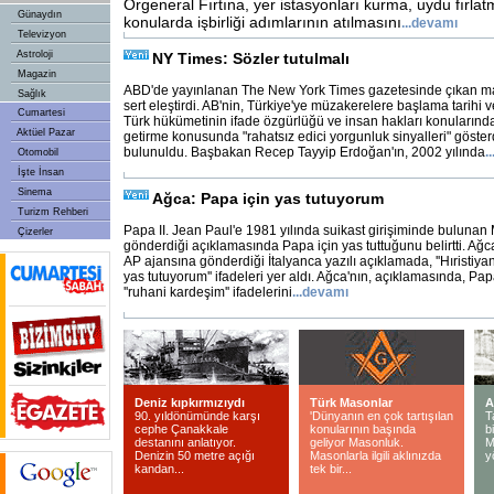
Orgeneral Fırtına, yer istasyonları kurma, uydu fırlatm
Günaydın
konularda işbirliği adımlarının atılmasını
...
devamı
Televizyon
Astroloji
NY Times: Sözler tutulmalı
Magazin
ABD'de yayınlanan The New York Times gazetesinde çıkan m
Sağlık
sert eleştirdi. AB'nin, Türkiye'ye müzakerelere başlama tarihi
Cumartesi
Türk hükümetinin ifade özgürlüğü ve insan hakları konularında 
Aktüel Pazar
getirme konusunda "rahatsız edici yorgunluk sinyalleri" göst
bulunuldu. Başbakan Recep Tayyip Erdoğan'ın, 2002 yılında
..
Otomobil
İşte İnsan
Sinema
Ağca: Papa için yas tutuyorum
Turizm Rehberi
Papa II. Jean Paul'e 1981 yılında suikast girişiminde bulunan
Çizerler
gönderdiği açıklamasında Papa için yas tuttuğunu belirtti. Ağca'
AP ajansına gönderdiği İtalyanca yazılı açıklamada, ''Hıristiyan
yas tutuyorum'' ifadeleri yer aldı. Ağca'nın, açıklamasında, Papa
''ruhani kardeşim'' ifadelerini
...
devamı
Deniz kıpkırmızıydı
Türk Masonlar
A
90. yıldönümünde karşı
'Dünyanın en çok tartışılan
T
cephe Çanakkale
konularının başında
b
destanını anlatıyor.
geliyor Masonluk.
M
Denizin 50 metre açığı
Masonlarla ilgili aklınızda
y
kandan...
tek bir...