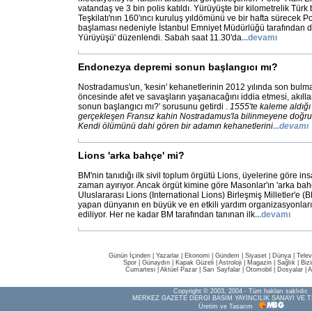
vatandaş ve 3 bin polis katıldı. Yürüyüşte bir kilometrelik Türk 
Teşkilatı'nın 160'ıncı kuruluş yıldömünü ve bir hafta sürecek Po
başlaması nedeniyle İstanbul Emniyet Müdürlüğü tarafından dü
Yürüyüşü' düzenlendi. Sabah saat 11.30'da
...
devamı
Endonezya depremi sonun başlangıcı mı?
Nostradamus'un, 'kesin' kehanetlerinin 2012 yılında son bulm
öncesinde afet ve savaşların yaşanacağını iddia etmesi, akıl
sonun başlangıcı mı?' sorusunu getirdi .
1555'te kaleme aldığı
gerçekleşen Fransız kahin Nostradamus'la bilinmeyene doğru 
Kendi ölümünü dahi gören bir adamın kehanetlerini
...
devamı
Lions 'arka bahçe' mi?
BM'nin tanıdığı ilk sivil toplum örgütü Lions, üyelerine göre i
zaman ayırıyor. Ancak örgüt kimine göre Masonlar'ın 'arka b
Uluslararası Lions (International Lions) Birleşmiş Milletler'e 
yapan dünyanın en büyük ve en etkili yardım organizasyonları
ediliyor. Her ne kadar BM tarafından tanınan ilk
...
devamı
Günün İçinden
|
Yazarlar
|
Ekonomi
|
Gündem
|
Siyaset
|
Dünya |
Telev
Spor
|
Günaydın
|
Kapak Güzeli
|
Astroloji
|
Magazin
|
Sağlık
|
Biz
Cumartesi
|
Aktüel Pazar
|
Sarı Sayfalar
|
Otomobil
|
Dosyalar
|
A
Copyright © 2003, 2004 - Tüm hakları saklıdır.
MERKEZ GAZETE DERGİ BASIM YAYINCILIK SANAYİ VE T
Üretim ve Tasarım