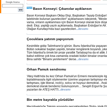
Google Arama
Basın Konseyi: Çıkarcılar açıklansın
Basın Konseyi Başkanı Oktay Ekşi, Başbakan Tayyip Erdoğan'ı
talebinde bulunan gazetecileri'' açıklamasını isteyerek, ''Mesle
varsa, onların ayıklanması için Basın Konseyi olarak bize düşe
dedi. Ekşi, yaptığı yazılı açıklamada, Başbakan Erdoğan'ın AK 
Olağan Kurultayı'nda bazı gazetecileri
...
devamı
Çocuklara yatırım yapıyorum
Kesinlikle gidip Talimhane'yi görün. Bunu İstanbul'da yaşaya
Bütün sokaklar baştan yapıldı, binalar rengârenk boyandı, yıkand
Tüm İstanbul'a örnek bir proje yarattık Tarlabaşı'na da el attık.
kabul edilirse çok kısa zamanda oradaki bütün binalar onarıl
Bina sahibi "Binamı yenilemem" derse
...
devamı
Orhan Pamuk sendromu
'Ateş Hattı'nda bu kez Orhan Pamuk'un Ermeni meselesiyle ilgil
toplatılmasıyla ilgili söylenenler üzerine yaşanan tartışmayı e
tartışması, işte liberal, rock'çı, solcu ve huysuz demokrat... Ar
demokrat olarak bendeniz bulunuyorum.... S
evgili Ergun'la Ş
yazarları ile ATEŞ HATTI
...
devamı
Bin metre bayrakla yürüdüler
Mecidiyeköy'le Taksim arasında gerçekleştirilen 'Polis- Halk E