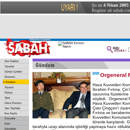
Şu an
4 Nisan 2005 
Bugüne ait sabah.com
Son Dakika
Yazarlar
Günün İçinden
Orgeneral F
Ekonomi
»
Gündem
Hava Kuvvetleri Ko
Siyaset
İbrahim Fırtına, Çin'
Dünya
savunma füzelerine i
Spor
söyledi.. Orgeneral 
Hava Kuvvetleri Ko
Hava Durumu
Çiao Çingçen'i ziyare
Sarı Sayfalar
Fırtına ve beraberin
Ana Sayfa
Kuvvetleri Komutanlı
Dosyalar
törenle karşılandı.
Arşiv
tarafıyla uzay alanında işbirliği yapmaya hazır oldukl
Etkinlikler