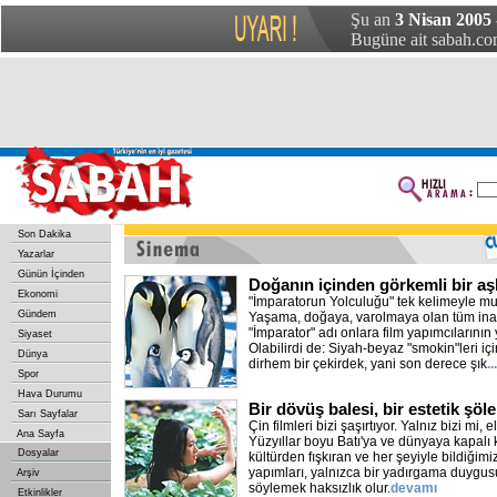
Şu an
3 Nisan 2005 
Bugüne ait sabah.com
Son Dakika
Yazarlar
Günün İçinden
Doğanın içinden görkemli bir aş
Ekonomi
"İmparatorun Yolculuğu" tek kelimeyle mu
Gündem
Yaşama, doğaya, varolmaya olan tüm inanc
"İmparator" adı onlara film yapımcılarının y
Siyaset
Olabilirdi de: Siyah-beyaz "smokin"leri iç
Dünya
dirhem bir çekirdek, yani son derece şık
.
Spor
Hava Durumu
Bir dövüş balesi, bir estetik şöl
Sarı Sayfalar
Çin filmleri bizi şaşırtıyor. Yalnız bizi mi,
Ana Sayfa
Yüzyıllar boyu Batı'ya ve dünyaya kapalı 
Dosyalar
kültürden fışkıran ve her şeyiyle bildiğimiz
yapımları, yalnızca bir yadırgama duygusu
Arşiv
söylemek haksızlık olur.
devamı
Etkinlikler