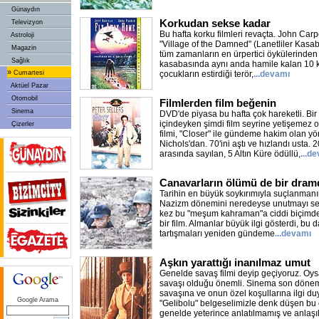
Günaydın
Korkudan sekse kadar
Televizyon
Bu hafta korku filmleri revaçta. John Car
Astroloji
"Village of the Damned" (Lanetliler Kasa
Magazin
tüm zamanların en ürpertici öykülerinden 
Sağlık
kasabasında aynı anda hamile kalan 10 
»
Cumartesi
çocukların estirdiği terör,
...devamı
Aktüel Pazar
Otomobil
Filmlerden film beğenin
Sinema
DVD'de piyasa bu hafta çok hareketli. Bir 
içindeyken şimdi film seyrine yetişemez 
Çizerler
filmi, "Closer" ile gündeme hakim olan 
Nichols'dan. 70'ini aştı ve hızlandı usta. 
arasında sayılan, 5 Altın Küre ödüllü,
...d
Canavarların ölümü de bir dram
Tarihin en büyük soykırımıyla suçlanmanı
Nazizm dönemini neredeyse unutmayı seç
kez bu "meşum kahraman"a ciddi biçimde 
bir film. Almanlar büyük ilgi gösterdi, bu 
tartışmaları yeniden gündeme
...devamı
Aşkın yarattığı inanılmaz umut
Genelde savaş filmi deyip geçiyoruz. Oy
savaşı olduğu önemli. Sinema son dönem
savaşına ve onun özel koşullarına ilgi du
Google Arama
"Gelibolu" belgeselimizle denk düşen bu 
genelde yeterince anlatılmamış ve anlaş