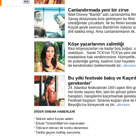
Canlandırmada yeni bir zirve
Walt Disney "Bambi" adlı canlandırma film
Savaş dolayısıyla bize gelmeyen bu filmi 
izlediğimde çocuktum. Ve bu filmin bende
Küçük geyik yavrusu Bambi'nin öyküsü asl
(69 dakika imiş). Ama canlandırmanın ilk
Köşe yazarlarının zalimliği
Bazı köşeyazarları ne kadar boş boğaz, s
olabiliyor... Sanki TCK'nın TCK'ya yeni e
maddelere hak verdirircesine. Hürriyet'te A
ile polemiğe girmiş, kadının özel hayatını e
de kendisinden beklenmedik bir
...devam
Bu yılki festivale bakış ve Kaçır
gerekenler'
24. İstanbul festivalinde 160'ı aşkın film g
her türde sayısız film, tam bir görsel şölen
hangileri, hangilerini kaçırmamak gerekiyo
Festivali başlıyor. Sinema kuşları yine ik
Beyoğlu'na tüneyecek ve bir
...devamı
DİĞER SİNEMA HABERLERİ
Seksin adını koyan adam
Erkek "Gönül Abla"nın maceraları
Tekrarın tekrarı bir korku denemesi
Tarihe geçen müthiş savunma