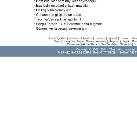
Hem küçükler hem büyükler seyredecek
İstanbul'u en güzel anlatan masallar
Bir kaşık bal yemek için
Cehenneme gidip dönen adam
Teoman'dan şarkıları gibi bir film
Sevgili Ferhan... Özür dilemek sana düşmez
Gülmeyi ve heyecanı sevenler için
Günün İçinden
|
Yazarlar
|
Ekonomi
|
Gündem
|
Siyaset
|
Dünya |
Telev
Spor
|
Günaydın
|
Kapak Güzeli
|
Astroloji
|
Magazin
|
Sağlık
|
Biz
Cumartesi
|
Aktüel Pazar
|
Sarı Sayfalar
|
Otomobil
|
Do
Copyright © 2003, 2004 - Tüm hakları saklıdır.
MERKEZ GAZETE DERGİ BASIM YAYINCILIK SANAYİ VE T