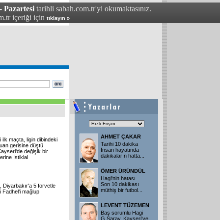
- Pazartesi
tarihli sabah.com.tr'yi okumaktasınız.
.tr içeriği için
tıklayın »
AHMET ÇAKAR
 ilk maçta, ligin dibindeki
Tarihi 10 dakika
uan gerisine düştü
İnsan hayatında
ayseri'de değişik bir
dakikaların hatta...
rine İstiklal
ÖMER ÜRÜNDÜL
Hagi'nin hatası
Son 10 dakikası
 Diyarbakır'a 5 forvetle
müthiş bir futbol...
ci Fadhel'i mağlup
LEVENT TÜZEMEN
Baş sorumlu Hagi
G.Saray, Kayseri'ye