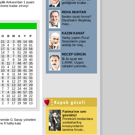
şilik Ankara'dan 1 puanı
geldiğinde krallar...
ncesine kadar zirveyi
REHA MUHTAR
Neden siyah forma?
Diyarbakır-Beşiktaş
maçı...
KAZIM KANAT
G
B
M
A
Y
P
Yanlış yaptın Rıza!
Sistemlerin çöpe
21
2
3
65
14
65
atıldığı bir maç...
19
4
3
52
18
61
17
5
4
52
23
56
14
7
5
51
29
49
RECEP GİRGİN
11
8
7
31
23
41
İlk iki ayak tek
11
7
8
34
29
40
1.AYAK: Uygun
8
11
7
48
47
35
rakipleri yanında...
10
4
12
30
36
34
10
4
12
36
41
34
9
6
11
34
34
33
8
7
11
37
41
31
8
6
12
27
39
30
8
5
13
32
47
29
7
7
12
24
44
28
7
4
15
40
57
25
4
10
12
22
39
22
5
6
15
35
60
21
2
7
17
29
58
13
Fatima'nın sırrı
gözüktü!
Portekizli modacılara
ı dönemde G.Saray yönetimi
sonbahar/kış
ine 8 hafta kala
kreasyonlarını
tanıtma fırsatı...