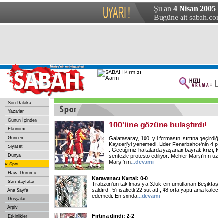
Şu an
4 Nisan 2005 
Bugüne ait sabah.com
Son Dakika
Yazarlar
Günün İçinden
100'üne gözüne bulaştırdı!
Ekonomi
Gündem
Galatasaray, 100. yıl formasını sırtına geçirdiği
Kayseri'yi yenemedi. Lider Fenerbahçe'nin 4 p
Siyaset
. Geçtiğimiz haftalarda yaşanan bayrak krizi, K
Dünya
sentezle protesto ediliyor: Mehter Marşı'nın üze
Marşı'nın
...
devamı
»
Spor
Hava Durumu
Karavanacı Kartal: 0-0
Sarı Sayfalar
Trabzon'un takılmasıyla 3.lük için umutlanan Beşiktaş,
saldırdı. 5'i isabetli 22 şut attı, 48 orta yaptı ama kale
Ana Sayfa
edemedi. En sonda
...
devamı
Dosyalar
Arşiv
Fırtına dindi: 2-2
Etkinlikler