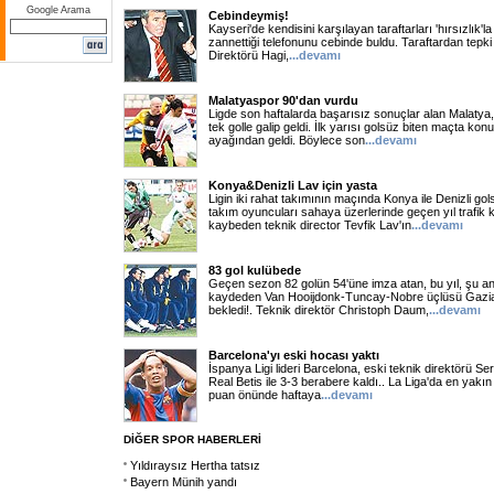
Google Arama
Cebindeymiş!
Kayseri'de kendisini karşılayan taraftarları 'hırsızlık'l
zannettiği telefonunu cebinde buldu. Taraftardan tepk
Direktörü Hagi,
...
devamı
Malatyaspor 90'dan vurdu
Ligde son haftalarda başarısız sonuçlar alan Malat
tek golle galip geldi. İlk yarısı golsüz biten maçta ko
ayağından geldi. Böylece son
...
devamı
Konya&Denizli Lav için yasta
Ligin iki rahat takımının maçında Konya ile Denizli gol
takım oyuncuları sahaya üzerlerinde geçen yıl trafik
kaybeden teknik director Tevfik Lav'ın
...
devamı
83 gol kulübede
Geçen sezon 82 golün 54'üne imza atan, bu yıl, şu a
kaydeden Van Hooijdonk-Tuncay-Nobre üçlüsü Gazi
bekledi!. Teknik direktör Christoph Daum,
...
devamı
Barcelona'yı eski hocası yaktı
İspanya Ligi lideri Barcelona, eski teknik direktörü Serr
Real Betis ile 3-3 berabere kaldı.. La Liga'da en yakın
puan önünde haftaya
...
devamı
DİĞER SPOR HABERLERİ
Yıldıraysız Hertha tatsız
Bayern Münih yandı