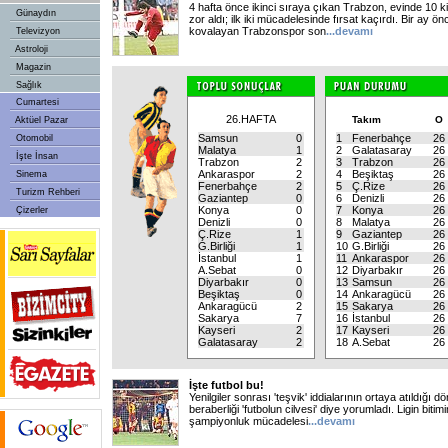
4 hafta önce ikinci sıraya çıkan Trabzon, evinde 10 ki
Günaydın
zor aldı; ilk iki mücadelesinde fırsat kaçırdı. Bir ay ö
kovalayan Trabzonspor son
...
devamı
Televizyon
Astroloji
Magazin
Sağlık
Cumartesi
26.HAFTA
Takım
O
Aktüel Pazar
Samsun
0
1
Fenerbahçe
26
Otomobil
Malatya
1
2
Galatasaray
26
İşte İnsan
Trabzon
2
3
Trabzon
26
Ankaraspor
2
4
Beşiktaş
26
Sinema
Fenerbahçe
2
5
Ç.Rize
26
Turizm Rehberi
Gaziantep
0
6
Denizli
26
Konya
0
7
Konya
26
Çizerler
Denizli
0
8
Malatya
26
Ç.Rize
1
9
Gaziantep
26
G.Birliği
1
10
G.Birliği
26
İstanbul
1
11
Ankaraspor
26
A.Sebat
0
12
Diyarbakır
26
Diyarbakır
0
13
Samsun
26
Beşiktaş
0
14
Ankaragücü
26
Ankaragücü
2
15
Sakarya
26
Sakarya
7
16
İstanbul
26
Kayseri
2
17
Kayseri
26
Galatasaray
2
18
A.Sebat
26
İşte futbol bu!
Yenilgiler sonrası 'teşvik' iddialarının ortaya atıldığ
beraberliği 'futbolun cilvesi' diye yorumladı. Ligin bitim
şampiyonluk mücadelesi
...
devamı