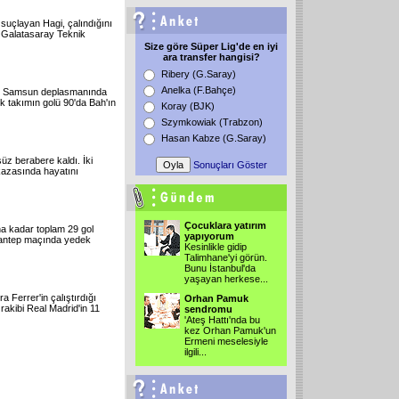
a suçlayan Hagi, çalındığını
i Galatasaray Teknik
Size göre Süper Lig'de en iyi
ara transfer hangisi?
Ribery (G.Saray)
Anelka (F.Bahçe)
ya, Samsun deplasmanında
nuk takımın golü 90'da Bah'ın
Koray (BJK)
Szymkowiak (Trabzon)
Hasan Kabze (G.Saray)
süz berabere kaldı. İki
Sonuçları Göster
 kazasında hayatını
Çocuklara yatırım
na kadar toplam 29 gol
yapıyorum
antep maçında yedek
Kesinlikle gidip
Talimhane'yi görün.
Bunu İstanbul'da
yaşayan herkese...
a Ferrer'in çalıştırdığı
Orhan Pamuk
 rakibi Real Madrid'in 11
sendromu
'Ateş Hattı'nda bu
kez Orhan Pamuk'un
Ermeni meselesiyle
ilgili...