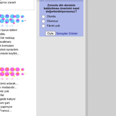
şırısı zararlı
Zorunlu din dersinin
kaldırılması önerisini nasıl
değerlendiriyorsunuz?
Olumlu
Olumsuz
Fikrim yok
 burun lütfen!
Sonuçları Göster
oldu
 bir mektup
avalimanı
m komutanı
isket oynardım
menin keyfini...
mü artarak...
k modasıdır...
miz yok
'lar
gede kalıyor
yum şart
im yapmıyor
Fransız...