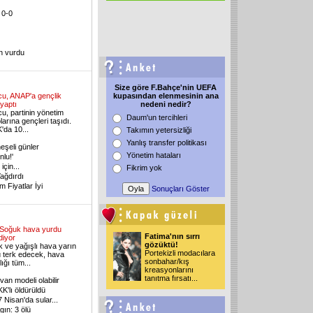
 0-0
n vurdu
Size göre F.Bahçe'nin UEFA
u, ANAP'a gençlik
kupasından elenmesinin ana
 yaptı
nedeni nedir?
, partinin yönetim
Daum'un tercihleri
larına gençleri taşıdı.
da 10...
Takımın yetersizliği
Yanlış transfer politikası
şeli günler
Yönetim hataları
lu!'
için...
Fikrim yok
ağdırdı
 Fiyatlar İyi
Sonuçları Göster
Soğuk hava yurdu
Fatima'nın sırrı
diyor
gözüktü!
 ve yağışlı hava yarın
Portekizli modacılara
 terk edecek, hava
sonbahar/kış
ığı tüm...
kreasyonlarını
tanıtma fırsatı...
an modeli olabilir
K'lı öldürüldü
 Nisan'da sular...
ın: 3 ölü