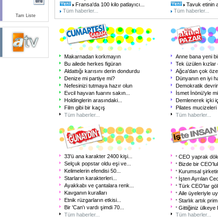
Fransa'da 100 kilo patlayıcı...
Tavuk etinin a
Tüm haberler...
Tüm haberler...
Tam Liste
Makarnadan korkmayın
Anne bana yeni bir
Bu ailede herkes figüran
Tek üzülen kızlar 
Aldattığı karısını derin dondurdu
Ağca'dan çok özel
Denize mi partiye mi?
Dünyanın en iyi h
Nefesinizi tutmaya hazır olun
Demokratik devri
Evcil hayvan fuarını sakın...
İsmet İnönü'yle m
Holdinglerin arasındaki...
Demlenerek içki iç
Film gibi bir kaçış
Pilates mucizeleri
Tüm haberler...
Tüm haberler...
33'ü ana karakter 2400 kişi...
CEO yaprak dökü
Selçuk popstar oldu eşi ve...
Bizde bir CEO'lu
Kelimelerin efendisi 50...
Kurumsal şirketi
Starların karakterleri...
İşten Ayrılan Ceo
Ayakkabı ve çantalara renk...
Türk CEO'lar göl
Kavganın kuralları
Aile üyeleriyle u
Etnik rüzgarların etkisi...
Starlık artık pr
Bir 'Can'ı vardı şimdi 70...
Gittiğiniz ülkeye 
Tüm haberler...
Tüm haberler...