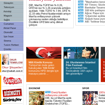
"Mashadov kend
Günaydın
NY Times: Sözle
DİE, Mart'ta TÜFE'nin % 0.26,
Televizyon
Bankalar Tasarı
ÜFE'nin ise % 1.26 oranında arttığını
100 kilo patlayıcı
açıkladı. Yıllık TÜFE % 7.94, ÜFE %
Astroloji
Ağca: Papa için
11.33 oldu.Petrol fiyatlarındaki artışın
Magazin
'Çıkarcılar açıkl
Mart'ta enflasyonun yüksek
Soğuk hava yurd
çıkmasına neden olduğu belirtiliyor.
Sağlık
AB: 'İstikrar bü
Özellikle ÜFE'deki artış dikkat
Cumartesi
çekiyor.
Aktüel Pazar
Otomobil
İşte İnsan
Sinema
Turizm Rehberi
Çizerler
Milli Kimlik Konusu
24. Uluslararası İstanbul
T
Türkiye'nin önde gelen
Film Festivali
'
hukukçuları 'Milli Kimlik'
Bu yıl İstanbul Film
k
konusunu HPD dergisi için
Festivalinde 160'ı aşkın
g
okur@sabah.com.tr
masaya yatırdı ...
film gösteriliyor
M
a
EKONOMİ
SPOR
Enerji fiyatları
100'ü
enflasyonu yükseltti
Galat
DİE, bu yıl Mart'ta aylık
formas
bazda Tüketici Fiyatları
maçta,
Endeksi'nin (TÜFE)...