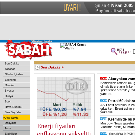
Çin’de küçük uçak düştü: 1 ölü
Şu an
4 Nisan 2005 
Irak Başbakanı, Japonya İmparatoru ile görüştü
ABD'nin eski Kıbrıs Özel Koordinatörü Weston öldü
Mısır'da yeni bir kuş gribi vakası
Başkent'te trafik kazası: 3 yaralı
Bugüne ait sabah.com
Son Dakika
Yazarlar
Günün İçinden
Akaryakıta zam
Ekonomi
Benzinlerin rafineri çıkı
Gündem
olmak üzere artırılırken
şirketlerine 'vergili' yü
Siyaset
yansıdı.
Dünya
Petrol 60 dolar
Spor
ABD hafif petrolünün vari
Hava Durumu
çıkarken, Brent tipinin v
yükseldi.
Sarı Sayfalar
»
Ana Sayfa
Kremlin'de bir 
Dosyalar
Moscow News gazetesi
Enerji fiyatları
Vladimir Putin'i, Mustaf
Arşiv
enflasyonu yükseltti
Şırnak'ta 9 PKK'
Etkinlikler