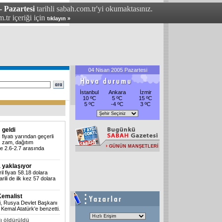
- Pazartesi
tarihli sabah.com.tr'yi okumaktasınız.
.tr içeriği için
tıklayın »
04 Nisan 2005 Pazartesi
İstanbul
Ankara
İzmir
10 ºC
5 ºC
15 ºC
5 ºC
-4 ºC
3 ºC
 geldi
ş fiyatı yarından geçerli
, zam, dağıtım
GÜNÜN MANŞETLERİ
zde 2.6-2.7 arasında
a yaklaşıyor
l fiyatı 58.18 dolara
arili de ilk kez 57 dolara
Kemalist
, Rusya Devlet Başkanı
a Kemal Atatürk'e benzetti.
lı öldürüldü