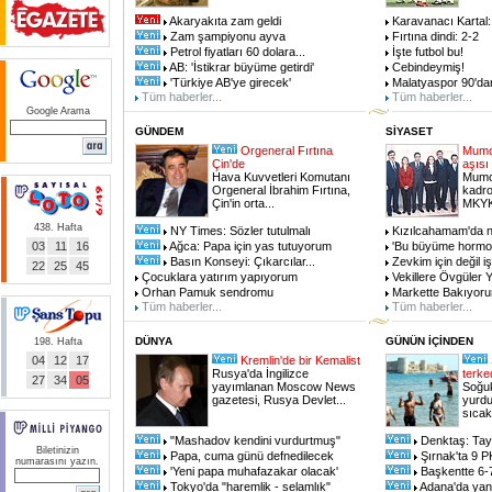
Akaryakıta zam geldi
Karavanacı Kartal:
Zam şampiyonu ayva
Fırtına dindi: 2-2
Petrol fiyatları 60 dolara...
İşte futbol bu!
AB: 'İstikrar büyüme getirdi'
Cebindeymiş!
'Türkiye AB'ye girecek'
Malatyaspor 90'da
Tüm haberler...
Tüm haberler...
Google Arama
GÜNDEM
SİYASET
Orgeneral Fırtına
Mumc
Çin'de
aşısı
Hava Kuvvetleri Komutanı
Mumcu
Orgeneral İbrahim Fırtına,
kadro
Çin'in orta...
MKYK'
438. Hafta
NY Times: Sözler tutulmalı
Kızılcahamam'da ne
03
11
16
Ağca: Papa için yas tutuyorum
'Bu büyüme hormon
Basın Konseyi: Çıkarcılar...
Zevkim için değil iş 
22
25
45
Çocuklara yatırım yapıyorum
Vekillere Övgüler Y
Orhan Pamuk sendromu
Markette Bakıyorum
Tüm haberler...
Tüm haberler...
DÜNYA
GÜNÜN İÇİNDEN
198. Hafta
04
12
17
Kremlin'de bir Kemalist
Rusya'da İngilizce
terke
27
34
05
yayımlanan Moscow News
Soğuk
gazetesi, Rusya Devlet...
yurdu
sıcakl
"Mashadov kendini vurdurtmuş"
Denktaş: Tayv
Biletinizin
Papa, cuma günü defnedilecek
Şırnak'ta 9 PK
numarasını yazın.
'Yeni papa muhafazakar olacak'
Başkentte 6-7
Tokyo'da "haremlik - selamlık"
Adana'da yang