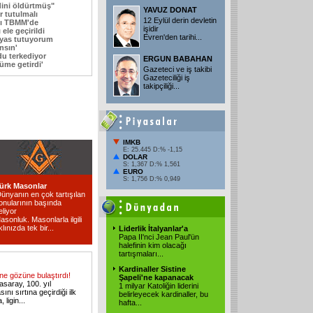
ini öldürtmüş"
YAVUZ DONAT
r tutulmalı
12 Eylül derin devletin
sı TBMM'de
işidir
 ele geçirildi
Evren'den tarihi...
 yas tutuyorum
ansın'
u terkediyor
ERGUN BABAHAN
yüme getirdi'
Gazeteci ve iş takibi
Gazeteciliği iş
takipçiliği...
IMKB
E: 25.445 D:% -1,15
DOLAR
S: 1,367 D:% 1,561
EURO
S: 1,756 D:% 0,949
ürk Masonlar
Dünyanın en çok tartışılan
onularının başında
eliyor
asonluk. Masonlarla ilgili
klınızda tek bir...
Liderlik İtalyanlar'a
Papa II'nci Jean Paul'ün
halefinin kim olacağı
tartışmaları...
Kardinaller Sistine
ne gözüne bulaştırdı!
Şapeli'ne kapanacak
asaray, 100. yıl
1 milyar Katoliğin liderini
ını sırtına geçirdiği ilk
belirleyecek kardinaller, bu
 ligin...
hafta...