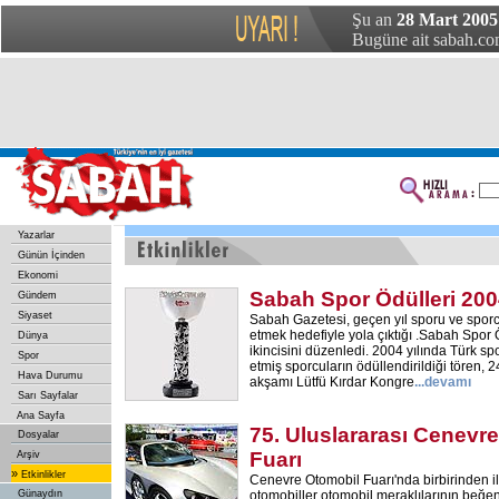
Şu an
28 Mart 2005 
Bugüne ait sabah.com
Yazarlar
Günün İçinden
Ekonomi
Sabah Spor Ödülleri 20
Gündem
Siyaset
Sabah Gazetesi, geçen yıl sporu ve sporc
etmek hedefiyle yola çıktığı .Sabah Spor Ö
Dünya
ikincisini düzenledi. 2004 yılında Türk s
Spor
etmiş sporcuların ödüllendirildiği tören
Hava Durumu
akşamı Lütfü Kırdar Kongre
...
devamı
Sarı Sayfalar
Ana Sayfa
75. Uluslararası Cenevr
Dosyalar
Fuarı
Arşiv
»
Etkinlikler
Cenevre Otomobil Fuarı'nda birbirinden il
Günaydın
otomobiller otomobil meraklılarının beğen