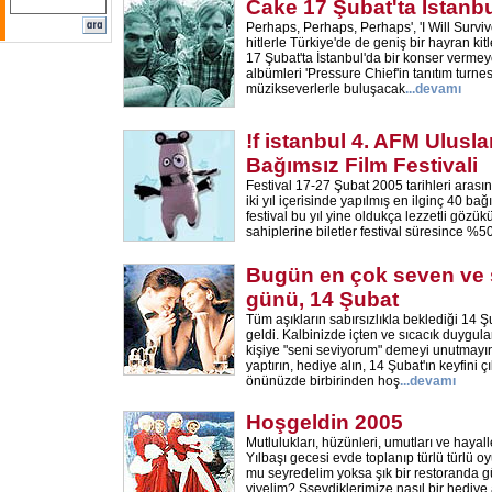
Cake 17 Şubat'ta İstanbul
Perhaps, Perhaps, Perhaps', 'I Will Survive
hitlerle Türkiye'de de geniş bir hayran ki
17 Şubat'ta İstanbul'da bir konser vermey
albümleri 'Pressure Chief'in tanıtım turn
müzikseverlerle buluşacak
...
devamı
!f istanbul 4. AFM Ulusla
Bağımsız Film Festivali
Festival 17-27 Şubat 2005 tarihleri aras
iki yıl içerisinde yapılmış en ilginç 40 ba
festival bu yıl yine oldukça lezzetli gözük
sahiplerine biletler festival süresince %50 
Bugün en çok seven ve s
günü, 14 Şubat
Tüm aşıkların sabırsızlıkla beklediği 14 
geldi. Kalbinizde içten ve sıcacık duygula
kişiye "seni seviyorum" demeyi unutmayın
yaptırın, hediye alın, 14 Şubat'ın keyfini ç
önünüzde birbirinden hoş
...
devamı
Hoşgeldin 2005
Mutlulukları, hüzünleri, umutları ve hayaller
Yılbaşı gecesi evde toplanıp türlü türlü o
mu seyredelim yoksa şık bir restoranda g
yiyelim? Ssevdiklerimize nasıl bir hediye 