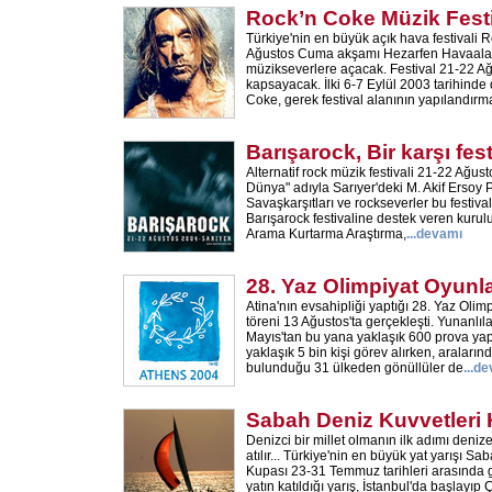
Rock’n Coke Müzik Festi
Türkiye'nin en büyük açık hava festivali R
Ağustos Cuma akşamı Hezarfen Havaalanı
müzikseverlere açacak. Festival 21-22 Ağu
kapsayacak. İlki 6-7 Eylül 2003 tarihind
Coke, gerek festival alanının yapılandırm
Barışarock, Bir karşı fest
Alternatif rock müzik festivali 21-22 Ağust
Dünya" adıyla Sarıyer'deki M. Akif Ersoy 
Savaşkarşıtları ve rockseverler bu festiva
Barışarock festivaline destek veren kurul
Arama Kurtarma Araştırma,
...
devamı
28. Yaz Olimpiyat Oyunla
Atina'nın evsahipliği yaptığı 28. Yaz Olimp
töreni 13 Ağustos'ta gerçekleşti. Yunanlılar
Mayıs'tan bu yana yaklaşık 600 prova yapt
yaklaşık 5 bin kişi görev alırken, araların
bulunduğu 31 ülkeden gönüllüler de
...
de
Sabah Deniz Kuvvetleri
Denizci bir millet olmanın ilk adımı den
atılır... Türkiye'nin en büyük yat yarışı S
Kupası 23-31 Temmuz tarihleri arasında g
yatın katıldığı yarış, İstanbul'da başlayı