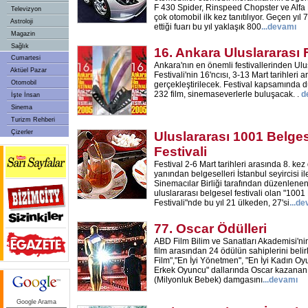
F 430 Spider, Rinspeed Chopster ve Alfa
Televizyon
çok otomobil ilk kez tanıtılıyor. Geçen yıl 
Astroloji
ettiği fuarı bu yıl yaklaşık 800
...
devamı
Magazin
Sağlık
16. Ankara Uluslararası F
Cumartesi
Ankara'nın en önemli festivallerinden Ulu
Aktüel Pazar
Festivali'nin 16'ncısı, 3-13 Mart tarihleri 
Otomobil
gerçekleştirilecek. Festival kapsamında
232 film, sinemaseverlerle buluşacak. .
d
İşte İnsan
Sinema
Turizm Rehberi
Çizerler
Uluslararası 1001 Belges
Festivali
Festival 2-6 Mart tarihleri arasında 8. kez
yanından belgeselleri İstanbul seyircisi i
Sinemacılar Birliği tarafından düzenlenen
uluslararası belgesel festivali olan "1001
Festivali"nde bu yıl 21 ülkeden, 27'si
...
de
77. Oscar Ödülleri
ABD Film Bilim ve Sanatları Akademisi'nin
film arasından 24 ödülün sahiplerini belir
Film","En İyi Yönetmen", "En İyi Kadın Oy
Erkek Oyuncu" dallarında Oscar kazanan \
(Milyonluk Bebek) damgasını
...
devamı
Google Arama