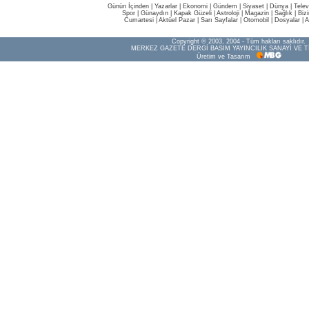
Günün İçinden
|
Yazarlar
|
Ekonomi
|
Gündem
|
Siyaset
|
Dünya |
Telev
Spor
|
Günaydın
|
Kapak Güzeli
|
Astroloji
|
Magazin
|
Sağlık
|
Biz
Cumartesi
|
Aktüel Pazar
|
Sarı Sayfalar
|
Otomobil
|
Dosyalar
|
A
Copyright © 2003, 2004 - Tüm hakları saklıdır.
MERKEZ GAZETE DERGİ BASIM YAYINCILIK SANAYİ VE T
Üretim ve Tasarım