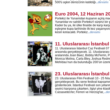
500'ü aşkın denizcinin katıldığı
...
devamı
Euro 2004, 12 Haziran 2
Portekiz ile Yunanistan kupanın açılış ma
Yunanlılar ev sahibi Portekiz'i sürpriz bir 
Kader bu ya, iki ülke finalde de karşı karş
eşleşme kupa tarihinde ilk kez yaşanıyordu.
kesin kırılacaktı. Portekiz
...
devamı
11. Uluslararası İstanbul
11. Uluslararası İstanbul Caz Festivali 07
arasında gerçekleşecek. 11. Uluslararası 
aralarında Joan Baez, Bobby McFerrin, P
Monica Molina, Carla Bley, Joshua Red
Mehldau’nun da bulunduğu 200’ün üzerin
23. Uluslararası İstanbul
23. Uluslararası Film Festivali 10 - 25 Nis
gerçekleşecek. Bu sene festival kapsamı
gösterilecek. İstanbul Festivali son yılla
seyirci karşısına çıkarken, ilgiyi yine klasi
Cassavetes'ler, Ferreri ve Herzog'lar,
...
de