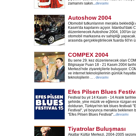
zamanını sakın
...
devamı
Autoshow 2004
Otomobil tutkunlarının merakla beklediğ
Kasım'da kapılarını açıyor. İstanbul'daki
düzenlenecek Autoshow 2004, 100'ün üze
otomobil markasına ev sahipliği yapacak.
arasında gerçekleştirilecek fuarda 60'ın 
COMPEX 2004
Bu sene 29. kez düzenlenecek olan COM
Bilgisayar Fuarı 18 - 21 Kasım 2004 tarihi
Merkezi'nde ziyaretçilerle buluşuyor. C
ve internet teknolojilerinin günlük hayatta
teknolojilerin ... .
devamı
Efes Pilsen Blues Festiv
Festival bu yıl 14 Kasım - 14 Aralık tarihle
şehirde, yine müzik ve eğlence rüzgarı esti
dolduran, Türkiye'nin tek blues festivali "
Festival", yıl boyunca merakla beklenen b
"Efes Pilsen Blues Festival"
...
devamı
Tiyatrolar Buluşması
Akatlar Kültür Merkezi, 2004-2005 sezonu