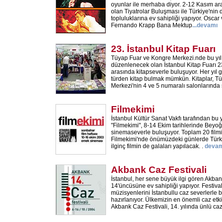
oyunlar ile merhaba diyor. 2-12 Kasım ara
olan Tiyatrolar Buluşması ile Türkiye'nin d
topluluklarına ev sahipliği yapıyor. Osca
Fernando Krapp Bana Mektup
...
devamı
23. İstanbul Kitap Fuarı
Tüyap Fuar ve Kongre Merkezi.nde bu yı
düzenlenecek olan İstanbul Kitap Fuarı 23
arasında kitapseverle buluşuyor. Her yıl 
türden kitap bulmak mümkün. Kitaplar, T
Merkezi'nin 4 ve 5 numaralı salonlarında 
Filmekimi
İstanbul Kültür Sanat Vakfı tarafından b
"Filmekimi", 8-14 Ekim tarihlerinde Bey
sinemaseverle buluşuyor. Toplam 20 filmi
Filmekimi'nde önümüzdeki günlerde Türki
ilginç filmin de galaları yapılacak. .
devam
Akbank Caz Festivali
İstanbul, her sene büyük ilgi gören Akban
14'üncüsüne ev sahipliği yapıyor. Festiv
müzisyenlerini İstanbullu caz severlerle
hazırlanıyor. Ülkemizin en önemli caz etki
Akbank Caz Festivali, 14. yılında ünlü ca