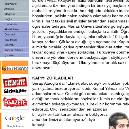
sürülen Aksar Akayev'in "İstifa etmedim. Görevimin 
Televizyon
açıklaması üzerine yine tedirgin bir bekleyiş başladı. 
Astroloji
muhaliflere yönelik saldırı hazırlığında oldukları iddia
Magazin
boşaltırken, polisin halen sokağa çıkmadığı kentte gü
Sağlık
kırmızı bant takan sivil milisler tarafından sağlanma
Cumartesi
öğrenciler tedirgin. Manas Üniversitesi'nde görüştü
Aktüel Pazar
yetkililer, yaşadıklarını endişeli bakışlarla anlattı. Ö
Otomobil
İlhan, yaşadığı korkuyla ilgili şunları söyledi: 10 kişili
İşte İnsan
kapıyı zorladı. Çift kapı olduğu için açamadılar. Kapı
Sinema
elimizde bıçakla içeriye girmesinler diye dua ettim. Y
Turizm Rehberi
tekrar dönüp yine kapıyı zorladılar. Türkiye'ye dönm
Çizerler
üniversite yönetimi derslerin başlayacağını söylüyor.
bırakmayı düşünüyorum. Okul yönetimi 'ortalık saki
davranıyor...
KAPIYI ZORLADILAR
Serap Ataoğlu da, "Ekmek alacak açık bir dükkân yok.
yarı fiyatına bozduruyoruz" dedi. Kemal Yılmaz ise "
arkadaşlarım var. Önceki gün orada çıkan silahlı çatı
öldüğüne tanık olduklarını söylediler. Kimin ne oldu
evimizden sokağa çıkmadan, sürekli bir korunma refl
ediyoruz. Okul senatosundan en azından
bir aylık bir tatil kararı almasını bekliyoruz
ama derdimizi anlatamıyoruz" diye
konuştu.
Google Arama