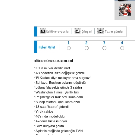
1
2
3
4
DİĞER DÜNYA HABERLERİ
Kızın mı var derdin var!
AB hedefiniz size değişiklik getirdi
'El Kaideci diye tutuluyor ama suçsuz'
Schiavo, Bush'un oylarını düşürdü
Lübnan'da sekiz günde 3 saldırı
Washington Times: Şenlik bitti
Peşmergeler Irak ordusuna dahil
Bucep telefonu çocuklara özel
13 saat 'hasret' giderdi
Yırtık rahibe
46'sında model oldu
Akdeniz hızla ısınıyor
Bilim dünyası şokta
Alpler'in eteğinde geleceğin TV'si