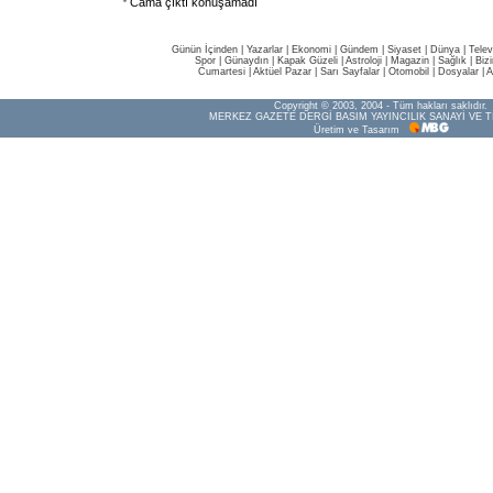
Cama çıktı konuşamadı
Günün İçinden
|
Yazarlar
|
Ekonomi
|
Gündem
|
Siyaset
|
Dünya |
Telev
Spor
|
Günaydın
|
Kapak Güzeli
|
Astroloji
|
Magazin
|
Sağlık
|
Biz
Cumartesi
|
Aktüel Pazar
|
Sarı Sayfalar
|
Otomobil
|
Dosyalar
|
A
Copyright © 2003, 2004 - Tüm hakları saklıdır.
MERKEZ GAZETE DERGİ BASIM YAYINCILIK SANAYİ VE T
Üretim ve Tasarım