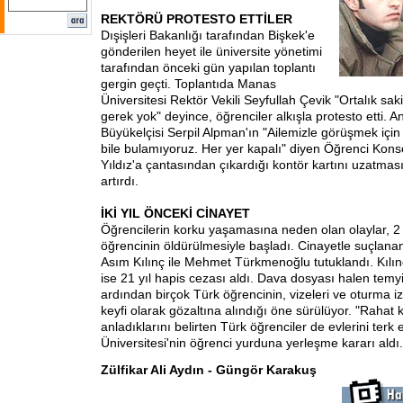
REKTÖRÜ PROTESTO ETTİLER
Dışişleri Bakanlığı tarafından Bişkek'e
gönderilen heyet ile üniversite yönetimi
tarafından önceki gün yapılan toplantı
gergin geçti. Toplantıda Manas
Üniversitesi Rektör Vekili Seyfullah Çevik "Ortalık saki
gerek yok" deyince, öğrenciler alkışla protesto etti. A
Büyükelçisi Serpil Alpman'ın "Ailemizle görüşmek için 
bile bulamıyoruz. Her yer kapalı" diyen Öğrenci Kon
Yıldız'a çantasından çıkardığı kontör kartını uzatması
artırdı.
İKİ YIL ÖNCEKİ CİNAYET
Öğrencilerin korku yaşamasına neden olan olaylar, 2 y
öğrencinin öldürülmesiyle başladı. Cinayetle suçlana
Asım Kılınç ile Mehmet Türkmenoğlu tutuklandı. Kılı
ise 21 yıl hapis cezası aldı. Dava dosyası halen tem
ardından birçok Türk öğrencinin, vizeleri ve oturma iz
keyfi olarak gözaltına alındığı öne sürülüyor. "Rahat
anladıklarını belirten Türk öğrenciler de evlerini ter
Üniversitesi'nin öğrenci yurduna yerleşme kararı aldı.
Zülfikar Ali Aydın - Güngör Karakuş