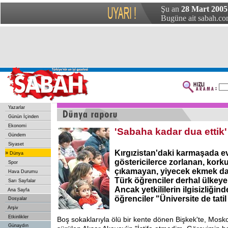
Şu an
28 Mart 2005 
Bugüne ait sabah.com
Yazarlar
Günün İçinden
Ekonomi
'Sabaha kadar dua ettik'
Gündem
Siyaset
Kırgızistan'daki karmaşada evl
»
Dünya
göstericilerce zorlanan, kork
Spor
çıkamayan, yiyecek ekmek d
Hava Durumu
Türk öğrenciler derhal ülkeye
Sarı Sayfalar
Ancak yetkililerin ilgisizliğin
Ana Sayfa
öğrenciler "Üniversite de tatil
Dosyalar
Arşiv
Etkinlikler
Boş sokaklarıyla ölü bir kente dönen Bişkek'te, Moskov
Günaydın