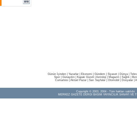
Günün İçinden
|
Yazarlar
|
Ekonomi
|
Gündem
|
Siyaset
|
Dünya |
Telev
Spor
|
Günaydın
|
Kapak Güzeli
|
Astroloji
|
Magazin
|
Sağlık
|
Biz
Cumartesi
|
Aktüel Pazar
|
Sarı Sayfalar
|
Otomobil
|
Dosyalar
|
A
Copyright © 2003, 2004 - Tüm hakları saklıdır.
MERKEZ GAZETE DERGİ BASIM YAYINCILIK SANAYİ VE T