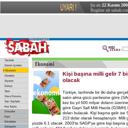
Şu an
22 Kasım 2004
Bugüne ait sabah.com
Yazarlar
Günün İçinden
»
Ekonomi
Kişi başına milli gelir 7 b
Gündem
olacak
Siyaset
Dünya
Spor
Türkiye, tarihinde bir ilki daha gerçek
Hava Durumu
satın alma gücü paritesine göre (SAGP)
Sarı Sayfalar
kez bu yıl 500 milyar doların üzeri
Ana Sayfa
göre Gayri Safi Milli Hasıla (GSMH) 
Dosyalar
doları bulacak. Kişi başına gelir is
Arşiv
213 dolar olarak hesaplanıyor. Milli g
Etkinlikler
yüzde 6.1 olacak. 2003'te SAGP'ye göre kişi başına ge
Günaydın