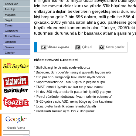
milli gelir ise 484.8 milyar dolar seviyesinde bulunu
Televizyon
için ise mevcut dolar kuru ve yüzde 5'lik büyüme hede
Astroloji
enflasyona ilişkin beklentilerin gerçekleşmesi duru
Magazin
kişi başına gelir 7 bin 696 dolara, milli gelir ise 556.4
Sağlık
çıkacak. 2003 yılında satın alma gücü paritesine gör
Cuma
büyük ekonomisi konumunda olan Türkiye, 2005'teki 
Cumartesi
tutturması durumunda bir basamak atlama şansını ya
Aktüel Pazar
Otomobil
Sinema
Çizerler
DİĞER EKONOMİ HABERLERİ
Sivil oligarşi ile de mücadele ediyoruz
Babacan, Schröder'den sosyal güvenlik tüyosu aldı
Oto pazarını vergi değil hükümetin niyeti belirler
Süpermarketler de Talih Kuşu'nun peşine düştü
TMSF, emekli üyesini avukat tutup savunacak
İki dev 800 milyar dolarlık pazar için işbirliği yapıyor
'Petrol yüzünden doğalgaz fiyatını tahmin edemeyiz'
G-20 çağrı yaptı: ABD, geniş bütçe açığını kapatmalı
Ucuz oteller kralı ilk adımı İstanbul'da attı
Kredi kartı limitinin üçte 1'ini kullanıyoruz
Google Arama