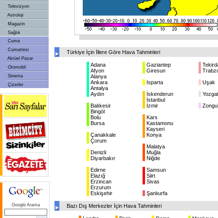
Televizyon
Astroloji
Magazin
Sağlık
Cuma
Cumartesi
Türkiye İçin İllere Göre Hava Tahminleri
Aktüel Pazar
Adana
Gaziantep
Tekird
Otomobil
Afyon
Giresun
Trabz
Sinema
Alanya
Ankara
Isparta
Uşak
Çizerler
Antalya
Aydın
İskenderun
Yozga
İstanbul
Balıkesir
İzmir
Zongu
Bingöl
Bolu
Kars
Bursa
Kastamonu
Kayseri
Çanakkale
Konya
Çorum
Malatya
Denizli
Muğla
Diyarbakır
Niğde
Edirne
Samsun
Elazığ
Siirt
Erzincan
Sivas
Erzurum
Eskişehir
Şanlıurfa
Google Arama
Bazı Dış Merkezler İçin Hava Tahminleri