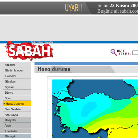
Şu an
22 Kasım 2004
Bugüne ait sabah.com
Yazarlar
Günün İçinden
Ekonomi
Gündem
Siyaset
Dünya
Spor
»
Hava Durumu
Sarı Sayfalar
Ana Sayfa
Dosyalar
Arşiv
Etkinlikler
Günaydın