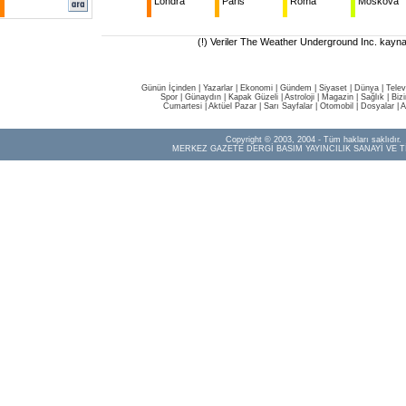
Londra
Paris
Roma
Moskova
(!) Veriler The Weather Underground Inc. kaynak
Günün İçinden
|
Yazarlar
|
Ekonomi
|
Gündem
|
Siyaset
|
Dünya |
Telev
Spor
|
Günaydın
|
Kapak Güzeli
|
Astroloji
|
Magazin
|
Sağlık
|
Biz
Cumartesi
|
Aktüel Pazar
|
Sarı Sayfalar
|
Otomobil
|
Dosyalar
|
A
Copyright © 2003, 2004 - Tüm hakları saklıdır.
MERKEZ GAZETE DERGİ BASIM YAYINCILIK SANAYİ VE T