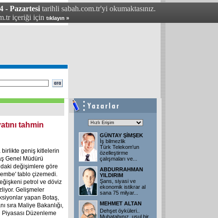
 - Pazartesi
tarihli sabah.com.tr'yi okumaktasınız.
.tr içeriği için
tıklayın »
atını tahmin
GÜNTAY ŞİMŞEK
İş bilmezlik
Türk Telekom'un
rlikte geniş kitlelerin
özelleştirme
otaş Genel Müdürü
çalışmaları ve
...
undaki değişimlere göre
ABDURRAHMAN
pembe' tablo çizemedi.
YILDIRIM
Şans, siyasi ve
değişkeni petrol ve döviz
ekonomik istikrar al
liyor. Gelişmeler
sana 75 milyar
...
eksiyonlar yapan Botaş,
MEHMET ALTAN
nı sıra Maliye Bakanlığı,
Dehşet öyküleri..
ji Piyasası Düzenleme
Muhatabınız, usul bir