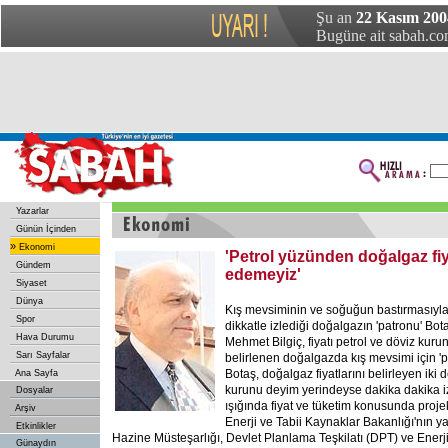
Şu an
22 Kasım 2004
Bugüne ait sabah.com
Yazarlar
Günün İçinden
»
Ekonomi
'Petrol yüzünden doğalgaz fiy
Gündem
edemeyiz'
Siyaset
Dünya
Kış mevsiminin ve soğuğun bastırmasıyla bi
Spor
dikkatle izlediği doğalgazın 'patronu' B
Hava Durumu
Mehmet Bilgiç, fiyatı petrol ve döviz kur
Sarı Sayfalar
belirlenen doğalgazda kış mevsimi için '
Botaş, doğalgaz fiyatlarını belirleyen iki 
Ana Sayfa
kurunu deyim yerindeyse dakika dakika iz
Dosyalar
ışığında fiyat ve tüketim konusunda proj
Arşiv
Enerji ve Tabii Kaynaklar Bakanlığı'nın ya
Etkinlikler
Hazine Müsteşarlığı, Devlet Planlama Teşkilatı (DPT) ve Ener
Günaydın