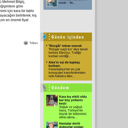
ü Mehmet Bilgiç,
sesle: - İki
...
eğişimlere göre
simi için kara bir tablo
ayacağını belirterek, kış
zın en önemli fiyat
'Rüzgâr' tekrar esecek
'Rüzgar saçlı kız' diye tanıdı
herkes Ebru'yu. Trafiğe
kurban verdiği
...
Alex'in eşi de kapkaç
kurbanı
Fenerbahçe'nin en çok
konuşulan transferlerinden
ünlü futbolcu Alex
...
Kara kış etkili oldu
kar köy yollarını
kesti
Soğuk ve yağışlı
hava, Türkiye'nin
büyük bir bölümünü
etkisi altına
...
Hastalar dertli
doktorlar ondan