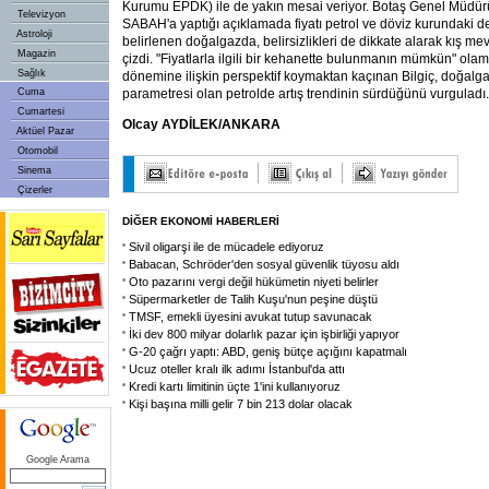
Kurumu EPDK) ile de yakın mesai veriyor. Botaş Genel Müdür
Televizyon
SABAH'a yaptığı açıklamada fiyatı petrol ve döviz kurundaki d
Astroloji
belirlenen doğalgazda, belirsizlikleri de dikkate alarak kış mev
Magazin
çizdi. "Fiyatlarla ilgili bir kehanette bulunmanın mümkün" olam
Sağlık
dönemine ilişkin perspektif koymaktan kaçınan Bilgiç, doğalga
Cuma
parametresi olan petrolde artış trendinin sürdüğünü vurguladı.
Cumartesi
Olcay AYDİLEK/ANKARA
Aktüel Pazar
Otomobil
Sinema
Çizerler
DİĞER EKONOMİ HABERLERİ
Sivil oligarşi ile de mücadele ediyoruz
Babacan, Schröder'den sosyal güvenlik tüyosu aldı
Oto pazarını vergi değil hükümetin niyeti belirler
Süpermarketler de Talih Kuşu'nun peşine düştü
TMSF, emekli üyesini avukat tutup savunacak
İki dev 800 milyar dolarlık pazar için işbirliği yapıyor
G-20 çağrı yaptı: ABD, geniş bütçe açığını kapatmalı
Ucuz oteller kralı ilk adımı İstanbul'da attı
Kredi kartı limitinin üçte 1'ini kullanıyoruz
Kişi başına milli gelir 7 bin 213 dolar olacak
Google Arama