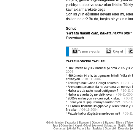
karşılık, güven sağlandığından iki yıldır d
yurtdışında bol ve ucuz olan likidite Türkiy
kaynaklar harekete geçti.
Son iki yılın eğilimler devam eder mi, ede
riskleri neler? Bu da, başka bir yazının k
Sonuç
"
Fırsata hakim olan, hayata hakim olur"
Essenbach
YAZARIN ÖNCEKİ YAZILARI
Hükümetin iki yıllık karnesi iyi ama 2005 yılı 2
2004
Hükümetin iki yılı, tartışmaları bitirdi: Yükse
enflasyon
/ 18-11-2004
Teletaş'a bak Coca Cola'yı anlarsın
/ 12-11
Artmasına artacak da ne zamana ve nereye 
Halka arzda tablo nasıl değişecek?
/ 10-11-
Halka arzlarda üç perdelik oyun
/ 09-11-200
2005'e enflasyon ve cari açık kıskacı
/ 08-
Enflasyon düşüşü buraya kadar mı?
/ 05-1
17 Aralık finalinde iki çıpa ve yüksek faizle 
fırsatlar
/ 04-11-2004
Faizde kalıcı düşüşü engelleyen ne?
/ 03-1
Günün İçinden
|
Yazarlar
|
Ekonomi
|
Gündem
|
Siyaset
|
Dünya |
Telev
Spor
|
Günaydın
|
Kapak Güzeli
|
Astroloji
|
Magazin
|
Sağlık
|
Biz
Cumartesi
|
Aktüel Pazar
|
Sarı Sayfalar
|
Otomobil
|
Dosyalar
|
A