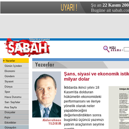
Şu an
22 Kasım 2004
Bugüne ait sabah.com
»
Yazarlar
Günün İçinden
Ekonomi
Şans, siyasi ve ekonomik istik
Gündem
milyar dolar
Siyaset
Dünya
İktidarda ikinci yılını 18
Kasım'da dolduran
Spor
hükümetin ekonomideki
Hava Durumu
performansını ve ileriye
Sarı Sayfalar
yönelik olarak neler
Ana Sayfa
yapabileceğini
Dosyalar
değerlendirdikten sonra
Arşiv
bugünkü üçüncü yazımızı
Etkinlikler
yatırım araçlarının seyrine
Günaydın