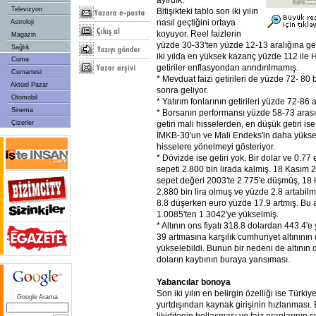
ayırdık.
Televizyon
Bitişikteki tablo son iki yılın
nasıl geçtiğini ortaya
Astroloji
koyuyor. Reel faizlerin
Magazin
yüzde 30-33'ten yüzde 12-13 aralığına ger
Sağlık
iki yılda en yüksek kazanç yüzde 112 il
Cuma
getiriler enflasyondan arındırılmamış.
Cumartesi
* Mevduat faizi getirileri de yüzde 72- 8
Aktüel Pazar
sonra geliyor.
Otomobil
* Yatırım fonlarının getirileri yüzde 72-86 
Sinema
* Borsanın performansı yüzde 58-73 aras
Çizerler
getiri mali hisselerden, en düşük getiri is
İMKB-30'un ve Mali Endeks'in daha yüks
hisselere yönelmeyi gösteriyor.
* Dövizde ise getiri yok. Bir dolar ve 0.7
sepeti 2.800 bin lirada kalmış. 18 Kasım 
sepet değeri 2003'te 2.775'e düşmüş, 18
2.880 bin lira olmuş ve yüzde 2.8 artabilmi
8.8 düşerken euro yüzde 17.9 artmış. Bu a
1.0085'ten 1.3042'ye yükselmiş.
* Altının ons fiyatı 318.8 dolardan 443.4
39 artmasına karşılık cumhuriyet altınının
yükselebildi. Bunun bir nedeni de altının d
doların kaybının buraya yansıması.
Yabancılar bonoya
Son iki yılın en belirgin özelliği ise Türki
Google Arama
yurtdışından kaynak girişinin hızlanması