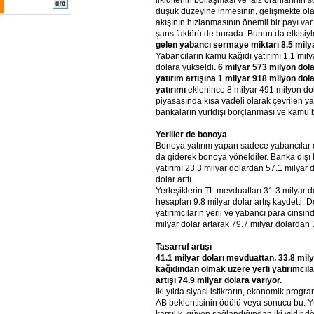
likiditenin bollaşması ve faiz oranlarının 
düşük düzeyine inmesinin, gelişmekte ol
akışının hızlanmasının önemli bir payı var
şans faktörü de burada. Bunun da etkisiy
gelen yabancı sermaye miktarı 8.5 milya
Yabancıların kamu kağıdı yatırımı 1.1 mily
dolara yükseldi
. 6 milyar 573 milyon dol
yatırım artışına 1 milyar 918 milyon dol
yatırımı
eklenince 8 milyar 491 milyon dol
piyasasında kısa vadeli olarak çevrilen ya
bankaların yurtdışı borçlanması ve kamu b
Yerliler de bonoya
Bonoya yatırım yapan sadece yabancılar değ
da giderek bonoya yöneldiler. Banka dışı
yatırımı 23.3 milyar dolardan 57.1 milyar d
dolar arttı.
Yerleşiklerin TL mevduatları 31.3 milyar do
hesapları 9.8 milyar dolar artış kaydetti. Do
yatırımcıların yerli ve yabancı para cinsi
milyar dolar artarak 79.7 milyar dolardan 1
Tasarruf artışı
41.1 milyar doları mevduattan, 33.8 mil
kağıdından olmak üzere yerli yatırımcıları
artışı 74.9 milyar dolara varıyor.
İki yılda siyasi istikrarın, ekonomik pro
AB beklentisinin ödülü veya sonucu bu. Y