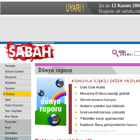
Şu an
12 Kasım 20
Bugüne ait sabah.com
Yazarlar
Günün İçinden
Ekonomi
Gündem
Güle Güle Arafat
Siyaset
Mezarına El Aksa toprağı getirildi
»
Dünya
Serveti esrarını koruyor
Spor
Hava Durumu
Arafat'ın yetkileri üçe bölündü
Sarı Sayfalar
İsrail sevindi borsası yükseldi
Ana Sayfa
'Filistinliler karar aşamasında'
Dosyalar
Kaddumi: Barış görüşmelerine hazırız
Arşiv
Doktoru otopsi talep etti
Etkinlikler
Günaydın