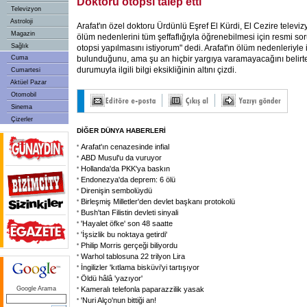
Doktoru otopsi talep etti
Televizyon
Astroloji
Arafat'ın özel doktoru Ürdünlü Eşref El Kürdi, El Cezire televizy
Magazin
ölüm nedenlerini tüm şeffaflığıyla öğrenebilmesi için resmi so
Sağlık
otopsi yapılmasını istiyorum" dedi. Arafat'ın ölüm nedenleriyle i
Cuma
bulunduğunu, ama şu an hiçbir yargıya varamayacağını belirte
durumuyla ilgili bilgi eksikliğinin altını çizdi.
Cumartesi
Aktüel Pazar
Otomobil
Sinema
Çizerler
DİĞER DÜNYA HABERLERİ
Arafat'ın cenazesinde infial
ABD Musul'u da vuruyor
Hollanda'da PKK'ya baskın
Endonezya'da deprem: 6 ölü
Direnişin sembolüydü
Birleşmiş Milletler'den devlet başkanı protokolü
Bush'tan Filistin devleti sinyali
'Hayalet öfke' son 48 saatte
'İşsizlik bu noktaya getirdi'
Philip Morris gerçeği biliyordu
Warhol tablosuna 22 trilyon Lira
İngilizler 'kıtlama bisküvi'yi tartışıyor
Öldü hâlâ 'yazıyor'
Google Arama
Kameralı telefonla paparazzilik yasak
'Nuri Alço'nun bittiği an!