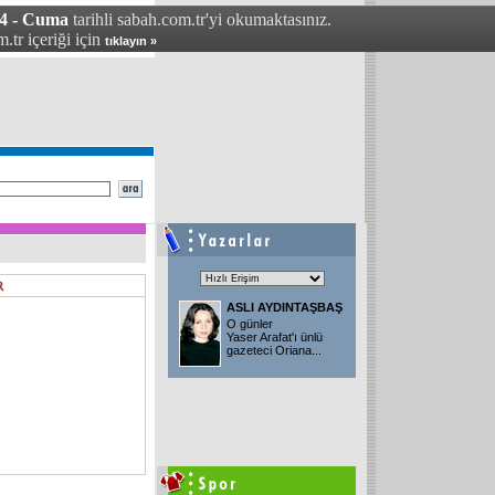
04 - Cuma
tarihli sabah.com.tr'yi okumaktasınız.
.tr içeriği için
tıklayın »
ASLI AYDINTAŞBAŞ
O günler
Yaser Arafat'ı ünlü
gazeteci Oriana
...