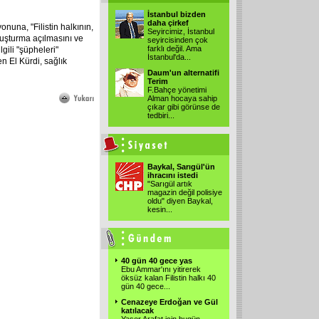
İstanbul bizden
daha çirkef
onuna, "Filistin halkının,
Seyircimiz, İstanbul
ruşturma açılmasını ve
seyircisinden çok
farklı değil. Ama
lgili "şüpheleri"
İstanbul'da
...
n El Kürdi, sağlık
Daum'un alternatifi
Terim
F.Bahçe yönetimi
Alman hocaya sahip
çıkar gibi görünse de
tedbiri
...
Baykal, Sarıgül'ün
ihracını istedi
"Sarıgül artık
magazin değil polisiye
oldu" diyen Baykal,
kesin
...
40 gün 40 gece yas
Ebu Ammar'ını yitirerek
öksüz kalan Filistin halkı 40
gün 40 gece
...
Cenazeye Erdoğan ve Gül
katılacak