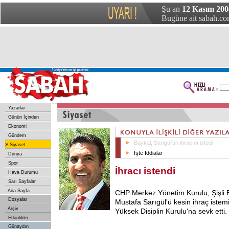
Şu an
12 Kasım 20
Bugüne ait sabah.com
Yazarlar
Günün İçinden
Ekonomi
Gündem
Baykal, Sarıgül'ün ihracını istedi
»
Siyaset
İşte İddialar
Dünya
Spor
İhracı istendi
Hava Durumu
Sarı Sayfalar
Ana Sayfa
CHP
Merkez Yönetim Kurulu, Şişli 
Dosyalar
Mustafa Sarıgül'ü kesin ihraç istemiy
Arşiv
Yüksek Disiplin Kurulu'na sevk etti.
Etkinlikler
Günaydın