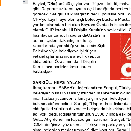
Baykal, "Olağanüstü şeyler var. Rüşvet, tehdit, mafya,
gibi. Raporumuz kamuoyuna açıklandığında herkes bi
görecek. Sarıgül artık magazin değil, polisliye oldu" 
CHP'ye kayıtlı üye olan Şişli Beledeyi Başkanı Mustaf
yardımcılarından biri olan Bayram Özata'da kesin ihrac
olarak CHP İstanbul İl Disiplin Kurulu'na sevk edildi
hazırladığı Sarıgül raporunda
Özata'nın
adının İçişleri Bakanlığı müfettiş
raporlarında yer aldığı ve bu ismin Şişli
Belediyesi'yle belediyeye işi düşen
vatandaşlar arasında aracılık yaptığı
iddia edildi. Özata'nın da İl Disiplin
Kurulu'nca partiden kesin ihracı
bekleniyor.
SARIGÜL: HEPSİ YALAN
İhraç kararını SABAH'a değerlendiren Sarıgül, Türkiy
belediyenin imar yasası yüzünden mahkemelik olduğ
imar fazlası yüzünden sıkıntıya girmeyen belediye
bulunmadığını belirtti. Sarıgül, "Rapor da iddialar da
olduğu ileri sürülen düzmece belgelerin bir tekinde b
adı yok" dedi. İddiaların tümünün 1998 yılında eski b
Gülay Atığ dönemini kapsadığını savunan Sarıgül, "B
'Gözbebeğimiz, yüz akımız. Türkiye'nin parlayan yıldı
şimdi nelerden medet umuyor" diye konuştu. Sarıgül 