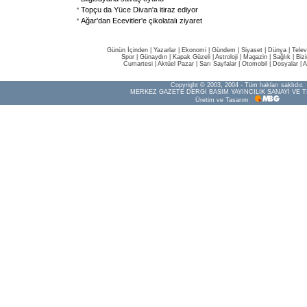
Topçu da Yüce Divan'a itiraz ediyor
Ağar'dan Ecevitler'e çikolatalı ziyaret
Günün İçinden
|
Yazarlar
|
Ekonomi
|
Gündem
|
Siyaset
|
Dünya |
Telev
Spor
|
Günaydın
|
Kapak Güzeli
|
Astroloji
|
Magazin
|
Sağlık
|
Biz
Cumartesi
|
Aktüel Pazar
|
Sarı Sayfalar
|
Otomobil
|
Dosyalar
|
A
Copyright © 2003, 2004 - Tüm hakları saklıdır.
MERKEZ GAZETE DERGİ BASIM YAYINCILIK SANAYİ VE T
Üretim ve Tasarım