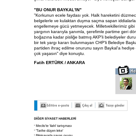
"BU ONUR BAYKAL'IN"
"Korkunun ecele faydası yok. Halk hareketini düzmec
belgelerle ve kulaktan duyma saçma sapan iddialarla
engellemeye gücü yetmeyecek. Milletvekillerimiz gib
yargının kararıyla şanımla, şerefimle partime geri d
boğazına kadar pisliğe batmış AKP'li belediyeler dururk
bir tek yargı kararı bulunmayan CHP'li Belediye Başk
partiden ihraç edilme onurunu sayın Baykal'a hediye
çok yaşasın" diye konuştu.
Fatih ERTÜRK / ANKARA
DİĞER SİYASET HABERLERİ
Meclis'te 'ilahi' tartışması
'Tarihe düşen leke'
Bilgisayarla savaş oyunu