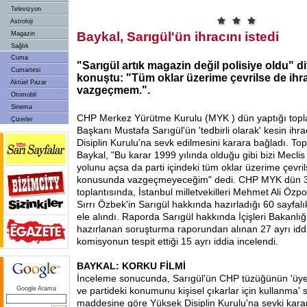
Televizyon
Astroloji
Baykal, Sarıgül'ün ihracını istedi
Magazin
Sağlık
Cuma
"Sarıgül artık magazin değil polisiye oldu" d
Cumartesi
konuştu: "Tüm oklar üzerime çevrilse de ihr
Aktüel Pazar
vazgeçmem.".
Otomobil
Sinema
CHP Merkez Yürütme Kurulu (MYK ) dün yaptığı toplan
Çizerler
Başkanı Mustafa Sarıgül'ün 'tedbirli olarak' kesin ihr
Disiplin Kurulu'na sevk edilmesini karara bağladı. To
Baykal, "Bu karar 1999 yılında olduğu gibi bizi Mecli
yolunu açsa da parti içindeki tüm oklar üzerime çevril
konusunda vazgeçmeyeceğim" dedi. CHP MYK dün 3 
toplantısında, İstanbul milletvekilleri Mehmet Ali Özpo
Sırrı Özbek'in Sarıgül hakkında hazırladığı 60 sayfal
ele alındı. Raporda Sarıgül hakkında İçişleri Bakanlığ
hazırlanan soruşturma raporundan alınan 27 ayrı iddia 
komisyonun tespit ettiği 15 ayrı iddia incelendi.
BAYKAL: KORKU FİLMİ
İnceleme sonucunda, Sarıgül'ün CHP tüzüğünün 'üy
Google Arama
ve partideki konumunu kişisel çıkarlar için kullanma' s
maddesine göre Yüksek Disiplin Kurulu'na sevki kararl