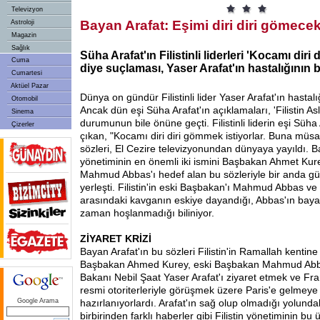
Televizyon
Bayan Arafat: Eşimi diri diri gömecek
Astroloji
Magazin
Sağlık
Süha Arafat'ın Filistinli liderleri 'Kocamı diri
Cuma
diye suçlaması, Yaser Arafat'ın hastalığının b
Cumartesi
Aktüel Pazar
Dünya on gündür Filistinli lider Yaser Arafat'ın hastal
Otomobil
Ancak dün eşi Süha Arafat'ın açıklamaları, 'Filistin Asl
Sinema
durumunun bile önüne geçti. Filistinli liderin eşi Süha
Çizerler
çıkan, "Kocamı diri diri gömmek istiyorlar. Buna mü
sözleri, El Cezire televizyonundan dünyaya yayıldı. Ba
yönetiminin en önemli iki ismini Başbakan Ahmet Kur
Mahmud Abbas'ı hedef alan bu sözleriyle bir anda gü
yerleşti. Filistin'in eski Başbakan'ı Mahmud Abbas ve
arasındaki kavganın eskiye dayandığı, Abbas'ın bayan
zaman hoşlanmadığı biliniyor.
ZİYARET KRİZİ
Bayan Arafat'ın bu sözleri Filistin'in Ramallah kentine
Başbakan Ahmed Kurey, eski Başbakan Mahmud Abbas
Bakanı Nebil Şaat Yaser Arafat'ı ziyaret etmek ve Fra
resmi otoriterleriyle görüşmek üzere Paris'e gelmeye
Google Arama
hazırlanıyorlardı. Arafat'ın sağ olup olmadığı yolunda
birbirinden farklı haberler gibi Filistin yönetiminin bu 