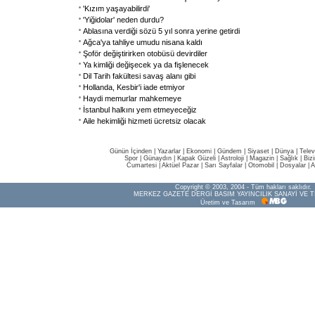
'Kızım yaşayabilirdi'
'Yiğidolar' neden durdu?
Ablasına verdiği sözü 5 yıl sonra yerine getirdi
Ağca'ya tahliye umudu nisana kaldı
Şoför değiştirirken otobüsü devirdiler
Ya kimliği değişecek ya da fişlenecek
Dil Tarih fakültesi savaş alanı gibi
Hollanda, Kesbir'i iade etmiyor
Haydi memurlar mahkemeye
İstanbul halkını yem etmeyeceğiz
Aile hekimliği hizmeti ücretsiz olacak
Günün İçinden
|
Yazarlar
|
Ekonomi
|
Gündem
|
Siyaset
|
Dünya |
Telev
Spor
|
Günaydın
|
Kapak Güzeli
|
Astroloji
|
Magazin
|
Sağlık
|
Biz
Cumartesi
|
Aktüel Pazar
|
Sarı Sayfalar
|
Otomobil
|
Dosyalar
|
A
Copyright © 2003, 2004 - Tüm hakları saklıdır.
MERKEZ GAZETE DERGİ BASIM YAYINCILIK SANAYİ VE T
Üretim ve Tasarım