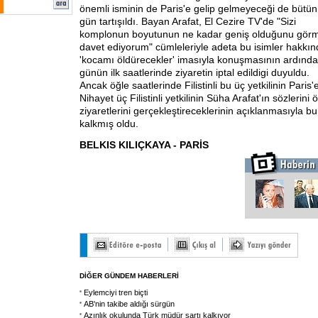
önemli isminin de Paris'e gelip gelmeyeceği de bütün
gün tartışıldı. Bayan Arafat, El Cezire TV'de "Sizi
komplonun boyutunun ne kadar geniş olduğunu gör
davet ediyorum" cümleleriyle adeta bu isimler hakkı
'kocamı öldürecekler' imasıyla konuşmasının ardınd
günün ilk saatlerinde ziyaretin iptal edildigi duyuldu.
Ancak öğle saatlerinde Filistinli bu üç yetkilinin Paris
Nihayet üç Filistinli yetkilinin Süha Arafat'ın sözleri
ziyaretlerini gerçekleştireceklerinin açıklanmasıyla bu
kalkmış oldu.
BELKIS KILIÇKAYA - PARİS
DİĞER GÜNDEM HABERLERİ
Eylemciyi tren biçti
AB'nin takibe aldığı sürgün
Azınlık okulunda Türk müdür şartı kalkıyor