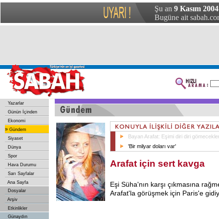
Şu an
9 Kasım 2004 
Bugüne ait sabah.com
Yazarlar
Günün İçinden
Ekonomi
»
Gündem
Bayan Arafat: Eşimi diri diri gömecekle
Siyaset
'Bir milyar doları var'
Dünya
Spor
Arafat için sert kavga
Hava Durumu
Sarı Sayfalar
Ana Sayfa
Eşi Süha'nın karşı çıkmasına rağmen 
Dosyalar
Arafat'la görüşmek için Paris'e gidiy
Arşiv
Etkinlikler
Günaydın