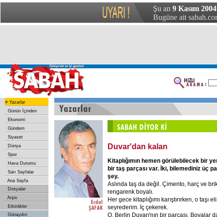
Şu an
9 Kasım 2004 
Bugüne ait sabah.com
»
Yazarlar
Günün İçinden
Ekonomi
Gündem
Siyaset
Duvar'dan kalan
Dünya
Spor
Kitaplığımın hemen görülebilecek bir ye
Hava Durumu
bir taş parçası var. İki, bilemediniz üç
Sarı Sayfalar
şey.
Ana Sayfa
Aslında taş da değil. Çimento, harç ve brik
Dosyalar
rengarenk boyalı.
Arşiv
Her gece kitaplığımı karıştırırken, o taşı eli
seyrederim. İç çekerek.
Etkinlikler
O, Berlin Duvarı'nın bir parçası. Boyalar d
Günaydın