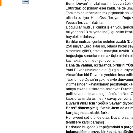
Berlin Duvarı'nın yıkılmasının bugün 15'i
1989'daki coşkudan eser kaldı, ne de umu
Tam tersine insanlar biraz pişmanlık da
altında eziliyor. Hem Ossis'ler, yani Doğu
Wessis'ler, yani Batılılar.
Doğulular mutsuz; çünkü işleri yok, gençle
milyondan 13 milyona indi), güzelim kentl
hayaletler dolaşıyor.
Batılılar mutsuz; çünkü gelirleri azaldı (Do
250 milyar Euro aktarıldı, ortada hiçbir şe
sistemleri çöktü, emekli maaşları azaldı.
boğuştuğu sorunların en az üçte birinin 
kaynaklandığını dü- şünüyorlar.
Daha da vahimi, iki taraf da birbirini "Ö
Yani Duvar zihinlerde olduğu gibi duruyor.
Alman'dan biri Duvar'ın yeniden inşa edilm
Tabii bir de Duvar'ın çökmesiyle dünyanın
yitirmesinden kaynaklanan jeostratejik kao
ortaya çıkan uluslararası terör var. Duvar
politikaların mimarları, günümüzün Neo-Co
kaos ortamında asimetrik savaş veriyorlar
Duvar'lı yıllar için "Soğuk Savaş" diyo
Barış" dönemiymiş. Sıcak -hem de asim
karşılaşınca anladık farkı.
Hollywood seti gibi de olsa, Duvar o za
tehditlere karşı barajmış.
Herhalde bu gece kitaplığımdaki o parça
bulamadığım soruyu bir kez daha düşün