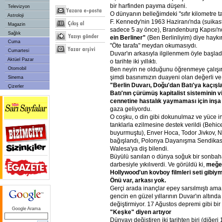
bir harfinden payıma düşeni.
Televizyon
O dünyanın belleğimdeki "sıfır kilometre 
Astroloji
F. Kennedy'nin 1963 Haziranı'nda (suika
Magazin
sadece 5 ay önce), Brandenburg Kapısı'n
Sağlık
ein Berliner"
(Ben Berlinliyim) diye hayk
Cuma
"Öte tarafa" meydan okumasıydı.
Cumartesi
Duvar'ın arkasıyla ilgilenmem öyle başlad
Aktüel Pazar
o tarihte iki yıllıktı.
Ben neyin ne olduğunu öğrenmeye çalışır
Otomobil
şimdi basınımızın duayeni olan değerli ve 
Sinema
"Berlin Duvarı, Doğu'dan Batı'ya kaçışla
Çizerler
Batı'nın çürümüş kapitalist sisteminin v
cennetine hastalık yaymaması için inşa 
gaza geliyordu.
O coşku, o din gibi dokunulmaz ve yüce in
tanklarla ezilmesine destek verildi (Behi
buyurmuştu), Enver Hoca, Todor Jivkov, 
bağışlandı, Polonya Dayanışma Sendikası
Walesa'ya diş bilendi.
Büyülü sanılan o dünya soğuk bir sonbah
darbesiyle yıkılıverdi. Ve görüldü ki,
meğer
Hollywood'un kovboy filmleri seti gibiymiş
Önü var, arkası yok.
Gerçi arada inançlar epey sarsılmıştı ama
gencin en güzel yıllarının Duvar'ın altınd
değiştirmiyor. 17 Ağustos depremi gibi bir 
Google Arama
"Keşke" diyen artıyor
Dünyayı değiştiren iki tarihten biri (diğeri 