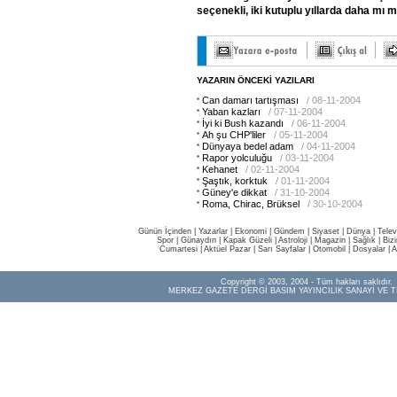
seçenekli, iki kutuplu yıllarda daha mı 
YAZARIN ÖNCEKİ YAZILARI
Can damarı tartışması
/ 08-11-2004
Yaban kazları
/ 07-11-2004
İyi ki Bush kazandı
/ 06-11-2004
Ah şu CHP'liler
/ 05-11-2004
Dünyaya bedel adam
/ 04-11-2004
Rapor yolculuğu
/ 03-11-2004
Kehanet
/ 02-11-2004
Şaştık, korktuk
/ 01-11-2004
Güney'e dikkat
/ 31-10-2004
Roma, Chirac, Brüksel
/ 30-10-2004
Günün İçinden
|
Yazarlar
|
Ekonomi
|
Gündem
|
Siyaset
|
Dünya |
Telev
Spor
|
Günaydın
|
Kapak Güzeli
|
Astroloji
|
Magazin
|
Sağlık
|
Biz
Cumartesi
|
Aktüel Pazar
|
Sarı Sayfalar
|
Otomobil
|
Dosyalar
|
A
Copyright © 2003, 2004 - Tüm hakları saklıdır.
MERKEZ GAZETE DERGİ BASIM YAYINCILIK SANAYİ VE T