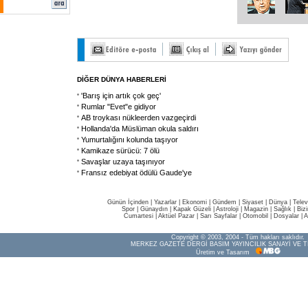
DİĞER DÜNYA HABERLERİ
'Barış için artık çok geç'
Rumlar "Evet"e gidiyor
AB troykası nükleerden vazgeçirdi
Hollanda'da Müslüman okula saldırı
Yumurtalığını kolunda taşıyor
Kamikaze sürücü: 7 ölü
Savaşlar uzaya taşınıyor
Fransız edebiyat ödülü Gaude'ye
Günün İçinden
|
Yazarlar
|
Ekonomi
|
Gündem
|
Siyaset
|
Dünya |
Telev
Spor
|
Günaydın
|
Kapak Güzeli
|
Astroloji
|
Magazin
|
Sağlık
|
Biz
Cumartesi
|
Aktüel Pazar
|
Sarı Sayfalar
|
Otomobil
|
Dosyalar
|
A
Copyright © 2003, 2004 - Tüm hakları saklıdır.
MERKEZ GAZETE DERGİ BASIM YAYINCILIK SANAYİ VE T
Üretim ve Tasarım