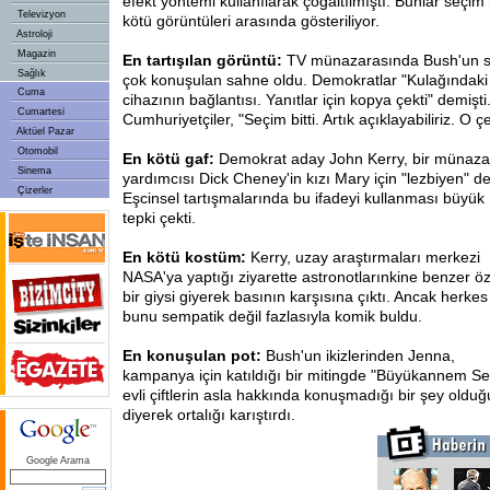
efekt yöntemi kullanılarak çoğaltılmıştı. Bunlar seç
Televizyon
kötü görüntüleri arasında gösteriliyor.
Astroloji
Magazin
En tartışılan görüntü:
TV münazarasında Bush'un sır
Sağlık
çok konuşulan sahne oldu. Demokratlar "Kulağındak
Cuma
cihazının bağlantısı. Yanıtlar için kopya çekti" demişt
Cumartesi
Cumhuriyetçiler, "Seçim bitti. Artık açıklayabiliriz. O çe
Aktüel Pazar
Otomobil
En kötü gaf:
Demokrat aday John Kerry, bir münaz
Sinema
yardımcısı Dick Cheney'in kızı Mary için "lezbiyen" de
Çizerler
Eşcinsel tartışmalarında bu ifadeyi kullanması büyük
tepki çekti.
En kötü kostüm:
Kerry, uzay araştırmaları merkezi
NASA'ya yaptığı ziyarette astronotlarınkine benzer öz
bir giysi giyerek basının karşısına çıktı. Ancak herkes
bunu sempatik değil fazlasıyla komik buldu.
En konuşulan pot:
Bush'un ikizlerinden Jenna,
kampanya için katıldığı bir mitingde "Büyükannem Sex
evli çiftlerin asla hakkında konuşmadığı bir şey old
diyerek ortalığı karıştırdı.
Google Arama