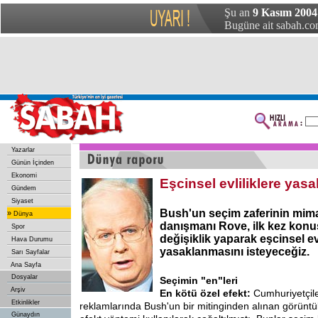
Şu an
9 Kasım 2004 
Bugüne ait sabah.com
Yazarlar
Günün İçinden
Ekonomi
Eşcinsel evliliklere yasa
Gündem
Siyaset
Bush'un seçim zaferinin mima
»
Dünya
danışmanı Rove, ilk kez kon
Spor
değişiklik yaparak eşcinsel evi
Hava Durumu
yasaklanmasını isteyeceğiz.
Sarı Sayfalar
Ana Sayfa
Dosyalar
Seçimin "en"leri
Arşiv
En kötü özel efekt:
Cumhuriyetçile
Etkinlikler
reklamlarında Bush'un bir mitinginden alınan görüntü
Günaydın