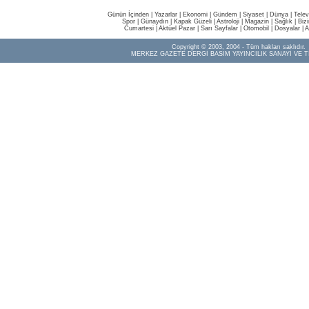
Günün İçinden
|
Yazarlar
|
Ekonomi
|
Gündem
|
Siyaset
|
Dünya |
Telev
Spor
|
Günaydın
|
Kapak Güzeli
|
Astroloji
|
Magazin
|
Sağlık
|
Biz
Cumartesi
|
Aktüel Pazar
|
Sarı Sayfalar
|
Otomobil
|
Dosyalar
|
A
Copyright © 2003, 2004 - Tüm hakları saklıdır.
MERKEZ GAZETE DERGİ BASIM YAYINCILIK SANAYİ VE T