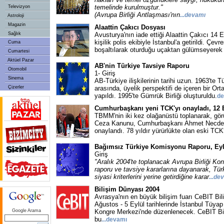
temelinde kurulmuştur."
Televizyon
(Avrupa Birliği Antlaşması'nın
...devamı
Astroloji
Magazin
Alaattin Çakıcı Dosyası
Sağlık
Avusturya'nın iade ettiği Alaattin Çakıcı 14 
kişilik polis ekibiyle İstanbul'a getirildi. Çevr
Cuma
boşaltılarak oturduğu uçaktan gülümseyerek
Cumartesi
Aktüel Pazar
AB'nin Türkiye Tavsiye Raporu
Otomobil
1- Giriş
Sinema
AB-Türkiye ilişkilerinin tarihi uzun. 1963'te 
Çizerler
arasında, üyelik perspektifi de içeren bir Or
yapıldı. 1995'te Gümrük Birliği oluşturuldu.
de
Cumhurbaşkanı yeni TCK'yı onayladı, 12
TBMM'nin iki kez olağanüstü toplanarak, görü
Ceza Kanunu, Cumhurbaşkanı Ahmet Necdet
onaylandı. 78 yıldır yürürlükte olan eski TCK
Bağımsız Türkiye Komisyonu Raporu, Eyl
Giriş
"Aralık 2004'te toplanacak Avrupa Birliği K
raporu ve tavsiye kararlarına dayanarak, Tü
siyasi kriterlerini yerine getirdiğine karar
...de
Bilişim Dünyası 2004
Avrasya'nın en büyük bilişim fuarı CeBIT Bil
Ağustos - 5 Eylül tarihlerinde İstanbul Tüya
Google Arama
Kongre Merkezi'nde düzenlenecek. CeBIT Bil
bu
...devamı