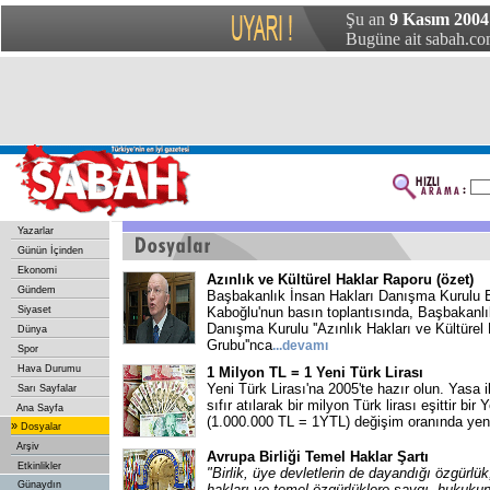
Şu an
9 Kasım 2004 
Bugüne ait sabah.com
Yazarlar
Günün İçinden
Ekonomi
Azınlık ve Kültürel Haklar Raporu (özet)
Gündem
Başbakanlık İnsan Hakları Danışma Kurulu 
Siyaset
Kaboğlu'nun basın toplantısında, Başbakanlı
Danışma Kurulu ''Azınlık Hakları ve Kültürel
Dünya
Grubu''nca
...devamı
Spor
Hava Durumu
1 Milyon TL = 1 Yeni Türk Lirası
Yeni Türk Lirası'na 2005'te hazır olun. Yasa il
Sarı Sayfalar
sıfır atılarak bir milyon Türk lirası eşittir bir 
Ana Sayfa
(1.000.000 TL = 1YTL) değişim oranında yeni
»
Dosyalar
Arşiv
Avrupa Birliği Temel Haklar Şartı
Etkinlikler
"Birlik, üye devletlerin de dayandığı özgürlü
Günaydın
hakları ve temel özgürlüklere saygı, hukukun 