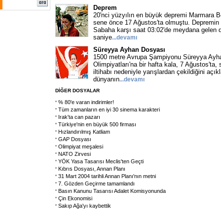
Deprem
20'nci yüzyılın en büyük depremi Marmara B
sene önce 17 Ağustos'ta olmuştu. Depremin 
Sabaha karşı saat 03:02'de meydana gelen 
saniye
...devamı
Süreyya Ayhan Dosyası
1500 metre Avrupa Şampiyonu Süreyya Ayha
Olimpiyatları'na bir hafta kala, 7 Ağustos'ta,
iltihabı nedeniyle yarışlardan çekildiğini açı
dünyanın
...devamı
DİĞER DOSYALAR
% 80'e varan indirimler!
Tüm zamanların en iyi 30 sinema karakteri
Irak'ta can pazarı
Türkiye'nin en büyük 500 firması
Hızlandırılmış Katliam
GAP Dosyası
Olimpiyat meşalesi
NATO Zirvesi
YÖK Yasa Tasarısı Meclis'ten Geçti
Kıbrıs Dosyası, Annan Planı
31 Mart 2004 tarihli Annan Planı'nın metni
7. Gözden Geçirme tamamlandı
Basın Kanunu Tasarısı Adalet Komisyonunda
Çin Ekonomisi
Sakıp Ağa'yı kaybettik