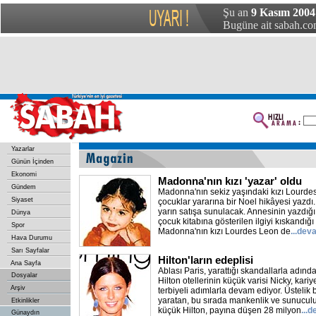
Şu an
9 Kasım 2004 
Bugüne ait sabah.com
Yazarlar
Günün İçinden
Ekonomi
Madonna'nın kızı 'yazar' oldu
Gündem
Madonna'nın sekiz yaşındaki kızı Lourde
Siyaset
çocuklar yararına bir Noel hikâyesi yazdı
yarın satışa sunulacak. Annesinin yazdığı 'İ
Dünya
çocuk kitabına gösterilen ilgiyi kıskandığı 
Spor
Madonna'nın kızı Lourdes Leon de
...dev
Hava Durumu
Sarı Sayfalar
Hilton'ların edeplisi
Ana Sayfa
Ablası Paris, yarattığı skandallarla adınd
Dosyalar
Hilton otellerinin küçük varisi Nicky, kari
Arşiv
terbiyeli adımlarla devam ediyor. Üstelik 
yaratan, bu sırada mankenlik ve sunucul
Etkinlikler
küçük Hilton, payına düşen 28 milyon
...
Günaydın