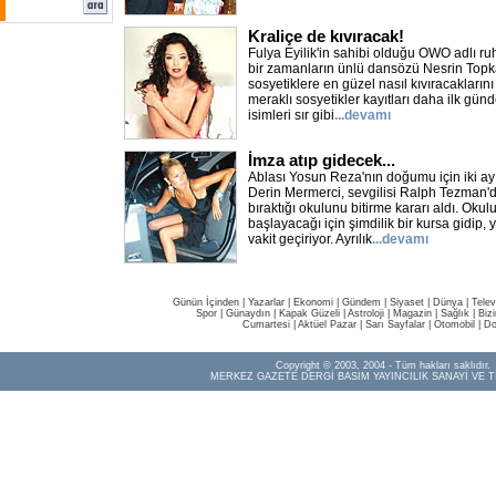
Kraliçe de kıvıracak!
Fulya Eyilik'in sahibi olduğu OWO adlı ru
bir zamanların ünlü dansözü Nesrin Topk
sosyetiklere en güzel nasıl kıvıracakların
meraklı sosyetikler kayıtları daha ilk g
isimleri sır gibi
...devamı
İmza atıp gidecek...
Ablası Yosun Reza'nın doğumu için iki a
Derin Mermerci, sevgilisi Ralph Tezman'd
bıraktığı okulunu bitirme kararı aldı. Oku
başlayacağı için şimdilik bir kursa gidip, 
vakit geçiriyor. Ayrılık
...devamı
Günün İçinden
|
Yazarlar
|
Ekonomi
|
Gündem
|
Siyaset
|
Dünya |
Telev
Spor
|
Günaydın
|
Kapak Güzeli
|
Astroloji
|
Magazin
|
Sağlık
|
Biz
Cumartesi
|
Aktüel Pazar
|
Sarı Sayfalar
|
Otomobil
|
Do
Copyright © 2003, 2004 - Tüm hakları saklıdır.
MERKEZ GAZETE DERGİ BASIM YAYINCILIK SANAYİ VE T