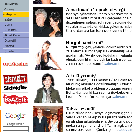
Televizyon
Almadovar'a 'toprak' desteği
Astroloji
İspanyol yönetmen Pedro Almadovar'ın son 
»
Magazin
'AFI Fest' adlı film festivali çerçevesind
Sağlık
düzenlenen galası, şöhretler geçidine dö
Cuma
yıldızlar arasında en dikkat çeken isim, b
Cumartesi
Cruise'dan ayrılan İspanyol oyuncu Pen
Aktüel Pazar
Otomobil
Nurgül hamile mi?
Sinema
Nurgül Yeşilçay, yaklaşık dokuz aydır bir
26 Ekim'de sürpriz yaparak evlenmiş ve ev
Çizerler
açıklamıştı: "Ayrılık dedikodularını yalan
olmak, yeni filmimde evli bir kadını oyna
zaman evleneceksiniz?'
...devamı
Alkolü yenmiş!
1988 Türkiye, 1989 Kainat Güzeli olan Me
bir yıl hiç ortalarda gözükmemişti! Ortak d
Meltem'in alkol problemi olduğunu öğrenm
Behar'dan ayrıldıktan sonra Beylerbeyi'n
taşınan Meltem'in, kapı dışarı
...devamı
Tatsız tesadüf
Uzun süredir pek sosyalleşmeyen çiçeği 
Verda Penso ile Alpay Başaran'ı hafta so
eşrafından arkadaşlarıyla Beyoğlu'nda gö
Google Arama
mekânları şenlendirdiler! Yalnız aşıkları 
sürpriz bekliyordu! Çünkü içeride
...deva