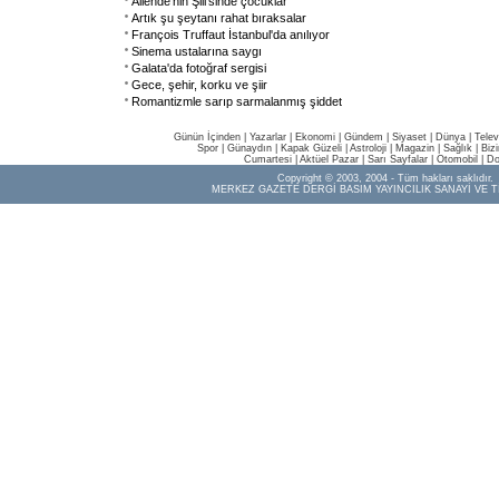
Allende'nin Şili'sinde çocuklar
Artık şu şeytanı rahat bıraksalar
François Truffaut İstanbul'da anılıyor
Sinema ustalarına saygı
Galata'da fotoğraf sergisi
Gece, şehir, korku ve şiir
Romantizmle sarıp sarmalanmış şiddet
Günün İçinden
|
Yazarlar
|
Ekonomi
|
Gündem
|
Siyaset
|
Dünya |
Telev
Spor
|
Günaydın
|
Kapak Güzeli
|
Astroloji
|
Magazin
|
Sağlık
|
Biz
Cumartesi
|
Aktüel Pazar
|
Sarı Sayfalar
|
Otomobil
|
Do
Copyright © 2003, 2004 - Tüm hakları saklıdır.
MERKEZ GAZETE DERGİ BASIM YAYINCILIK SANAYİ VE T