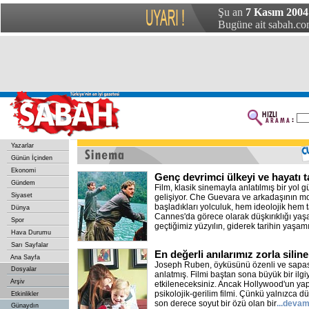
Şu an
7 Kasım 2004
Bugüne ait sabah.com
Yazarlar
Günün İçinden
Ekonomi
Genç devrimci ülkeyi ve hayatı t
Gündem
Film, klasik sinemayla anlatılmış bir yol 
Siyaset
gelişiyor. Che Guevara ve arkadaşının mot
başladıkları yolculuk, hem ideolojik hem 
Dünya
Cannes'da görece olarak düşkırıklığı ya
Spor
geçtiğimiz yüzyılın, giderek tarihin yaşam
Hava Durumu
Sarı Sayfalar
En değerli anılarımız zorla siline
Ana Sayfa
Joseph Ruben, öyküsünü özenli ve sapa
Dosyalar
anlatmış. Filmi baştan sona büyük bir ilgi
Arşiv
etkileneceksiniz. Ancak Hollywood'un yap
psikolojik-gerilim filmi. Çünkü yalnızca d
Etkinlikler
son derece soyut bir özü olan bir
...devam
Günaydın