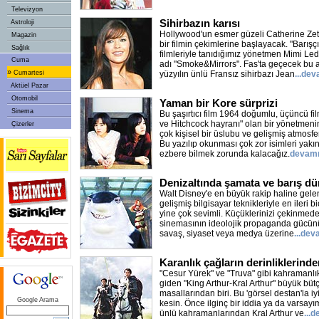
Televizyon
Sihirbazın karısı
Astroloji
Hollywood'un esmer güzeli Catherine Zet
Magazin
bir filmin çekimlerine başlayacak. "Barışç
Sağlık
filmleriyle tanıdığımız yönetmen Mimi Led
Cuma
adı "Smoke&Mirrors". Fas'ta geçecek bu a
»
Cumartesi
yüzyılın ünlü Fransız sihirbazı Jean
...dev
Aktüel Pazar
Otomobil
Yaman bir Kore sürprizi
Sinema
Bu şaşırtıcı film 1964 doğumlu, üçüncü fi
ve Hitchcock hayranı" olan bir yönetmeni
Çizerler
çok kişisel bir üslubu ve gelişmiş atmosfe
Bu yazılıp okunması çok zor isimleri yak
ezbere bilmek zorunda kalacağız.
devam
Denizaltında şamata ve barış dü
Walt Disney'e en büyük rakip haline ge
gelişmiş bilgisayar teknikleriyle en ileri b
yine çok sevimli. Küçüklerinizi çekinmed
sinemasının ideolojik propaganda gücünün
savaş, siyaset veya medya üzerine
...dev
Karanlık çağların derinliklerind
"Cesur Yürek" ve "Truva" gibi kahramanlık
giden "King Arthur-Kral Arthur" büyük büt
masallarından biri. Bu 'görsel destan'la iy
Google Arama
kesin. Önce ilginç bir iddia ya da varsayım:
ünlü kahramanlarından Kral Arthur ve
...