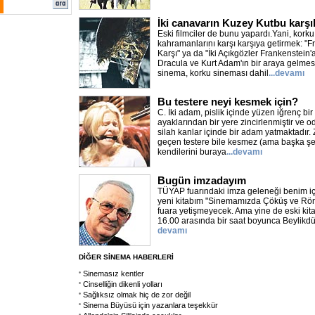
İki canavarın Kuzey Kutbu karşı
Eski filmciler de bunu yapardı.Yani, kork
kahramanlarını karşı karşıya getirmek: "
Karşı" ya da "İki Açıkgözler Frankenstein'
Dracula ve Kurt Adam'ın bir araya gelmes
sinema, korku sineması dahil
...devamı
Bu testere neyi kesmek için?
C. İki adam, pislik içinde yüzen iğrenç bir
ayaklarından bir yere zincirlenmiştir ve o
silah kanlar içinde bir adam yatmaktadır. 
geçen testere bile kesmez (ama başka şey
kendilerini buraya
...devamı
Bugün imzadayım
TÜYAP fuarındaki imza geleneği benim iç
yeni kitabım "Sinemamızda Çöküş ve Röne
fuara yetişmeyecek. Ama yine de eski kit
16.00 arasında bir saat boyunca Beylikd
devamı
DİĞER SİNEMA HABERLERİ
Sinemasız kentler
Cinselliğin dikenli yolları
Sağlıksız olmak hiç de zor değil
Sinema Büyüsü için yazanlara teşekkür