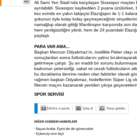
Ali Sami Yen Stadı'nda karşılaşan Sivasspor maçtan b
ayrılabildi. Sivasspor kaybedilen 2 puana üzülürken, 
kez evinde en yakın takipçisi Elazığspor ile 1-1 kala
şokunun öyle kolay kolay geçmeyeceğinin sinyallerini 
namağlup olarak gittiği Mardinspor karşısında son da
hem yenilgisizliğini yitirdi, hem de 24 puandaki Elazığs
paylaştı.
PARA VAR AMA...
Başkan Mecnun Odyakmaz'ın, özellikle Peker olayı ve
sonuçlardan sonra futbolcularını yalnız bırakmayarak, 
getirmeye çalıştı. Şu an maddi bir sorunu bulunmaya
kadronun yetersizliği, sakat ve cezalı futbolcuların alt
bu duraklama devrine neden olan faktörler olarak göst
rağmen başkan Odyakmaz, hedeflerinin Süper Lig ol
Mersin maçını kazanarak yeniden çıkışa geçeceklerini 
SPOR SERVİSİ
DİĞER GÜNDEM HABERLERİ
Bayan Arafat: Eşimi diri diri gömecekler
Eylemciyi tren biçti