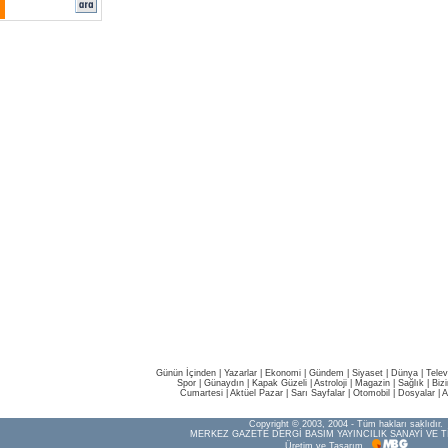
Günün İçinden
|
Yazarlar
|
Ekonomi
|
Gündem
|
Siyaset
|
Dünya |
Telev
Spor
|
Günaydın
|
Kapak Güzeli
|
Astroloji
|
Magazin
|
Sağlık
|
Biz
Cumartesi
|
Aktüel Pazar
|
Sarı Sayfalar
|
Otomobil
|
Dosyalar
|
A
Copyright © 2003, 2004 - Tüm hakları saklıdır.
MERKEZ GAZETE DERGİ BASIM YAYINCILIK SANAYİ VE T
Üretim ve Tasarım