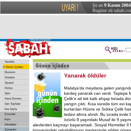
Şu an
9 Kasım 2004 
Bugüne ait sabah.com
Yazarlar
»
Günün İçinden
Ekonomi
Yanarak öldüler
Gündem
Siyaset
Malatya'da meydana gelen yangında z
Dünya
kardeş yanarak can verdi. Taştepe 
Spor
Çelik'e ait tek katlı ahşap binada dü
Hava Durumu
yangın çıktı. Kısa sürede tüm evi k
Sarı Sayfalar
kurtarılan Hüsne ve Sıdıka Çelik has
Ana Sayfa
tedavi altına alındı. Bu sırada evde 
Dosyalar
özürlü 8 yaşındaki Musaf ile 9 yaşın
Arşiv
alevlerden kaçmayı başaramadı. Sosyal Hizmetler İl
Etkinlikler
bünyesindeki rehabilitasyon merkezinde eğitim gören
Günaydın