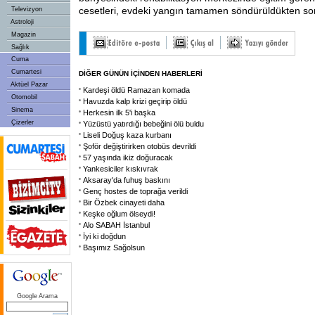
cesetleri, evdeki yangın tamamen söndürüldükten sonr
Televizyon
Astroloji
Magazin
Sağlık
Cuma
Cumartesi
DİĞER GÜNÜN İÇİNDEN HABERLERİ
Aktüel Pazar
Kardeşi öldü Ramazan komada
Otomobil
Havuzda kalp krizi geçirip öldü
Sinema
Herkesin ilk 5'i başka
Çizerler
Yüzüstü yatırdığı bebeğini ölü buldu
Liseli Doğuş kaza kurbanı
Şoför değiştirirken otobüs devrildi
57 yaşında ikiz doğuracak
Yankesiciler kıskıvrak
Aksaray'da fuhuş baskını
Genç hostes de toprağa verildi
Bir Özbek cinayeti daha
Keşke oğlum ölseydi!
Alo SABAH İstanbul
İyi ki doğdun
Başımız Sağolsun
Google Arama