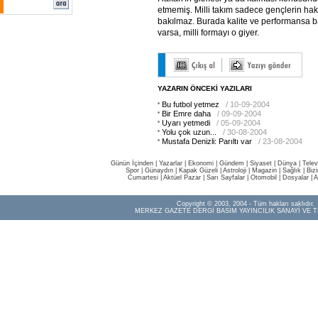
etmemiş. Milli takım sadece gençlerin hak
bakılmaz. Burada kalite ve performansa bak
varsa, milli formayı o giyer.
YAZARIN ÖNCEKİ YAZILARI
Bu futbol yetmez
/ 10-09-2004
Bir Emre daha
/ 09-09-2004
Uyarı yetmedi
/ 05-09-2004
Yolu çok uzun...
/ 30-08-2004
Mustafa Denizli: Parıltı var
/ 23-08-2004
Günün İçinden
|
Yazarlar
|
Ekonomi
|
Gündem
|
Siyaset
|
Dünya |
Telev
Spor
|
Günaydın
|
Kapak Güzeli
|
Astroloji
|
Magazin
|
Sağlık
|
Biz
Cumartesi
|
Aktüel Pazar
|
Sarı Sayfalar
|
Otomobil
|
Dosyalar
|
A
Copyright © 2003, 2004 - Tüm hakları saklıdır.
MERKEZ GAZETE DERGİ BASIM YAYINCILIK SANAYİ VE T