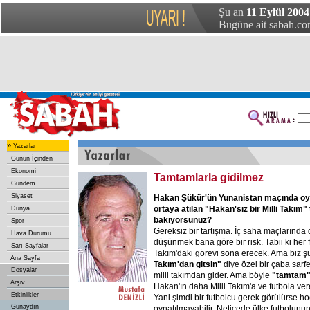
Şu an
11 Eylül 2004
Bugüne ait sabah.com
»
Yazarlar
Günün İçinden
Ekonomi
Tamtamlarla gidilmez
Gündem
Siyaset
Hakan Şükür'ün Yunanistan maçında o
ortaya atılan "Hakan'sız bir Milli Takım"
Dünya
bakıyorsunuz?
Spor
Gereksiz bir tartışma. İç saha maçlarında 
Hava Durumu
düşünmek bana göre bir risk. Tabii ki her 
Sarı Sayfalar
Takım'daki görevi sona erecek. Ama biz 
Ana Sayfa
Takım'dan gitsin"
diye özel bir çaba sarfe
Dosyalar
milli takımdan gider. Ama böyle
"tamtam
Arşiv
Hakan'ın daha Milli Takım'a ve futbola ver
Etkinlikler
Yani şimdi bir futbolcu gerek görülürse ho
Günaydın
oynatılmayabilir. Neticede ülke futbolunu