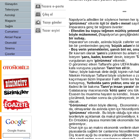
Günaydın
Televizyon
***
Astroloji
Napolyon'a atfedilen bir söylence hemen her iş
Magazin
'
görünmez'
etkenle ilgili bir
darb-ı mesel
sayılı
Sağlık
İmparatora genç bir teğmeni överler:
- Efendim bu topçu teğmen müthiş yetenekli 
Cumartesi
böyle mükemmel, (
Napolyon'un gençliğindeki 
Aktüel Pazar
bir subay..
İmparator'un cevabı, aslında büyük zaferler ve 
Otomobil
bin bir çemberinden geçmiş '
büyük adam
'ın b
Sinema
- Boş verin yeteneklerini, şanslı biri mi, onu
Bir kavram olarak '
şans
'a yüklenen bu anlam o
Çizerler
İsteyen '
şans, kader, kısmet
' desin, isteyen '
T
vurgulanan aynı '
görünmez
' etkendir..
O görünmez etken Taffarel'e göre UEFA finalind
kafa vuruşuna yaylanan '
Tanrı'nın eli
'dir..
Yalnız; böyle bakmak dinle değil, kişinin ruh hali il
Nitekim Hıristiyan Taffarel böyle söylerken o
kaçırmayan bizim İmparator Fatih Terim ise N
konuşmuş, '
futbolda şans yoktur, onu siz ya
ifadesi ile bir bakıma '
Tanrı'yı insan yaratır
' d
Galatasaray macerasında '
kötü şans
' onu tük
Esasen bu muamma hayatın ta kendisi.. İnsano
çözülmedi, bundan sonra da çözülmeyecek; im
olacak..
'Görünmez
' etken böyle dilemiş.. Ekonominin gid
da, olmayanlar da aslında içten içe hissediyorla
'
görünmez
' etkendir.. Bu böyle olduğu için e
teorileriyle açıklamak da makul görünebiliyor, 
En Ortodoks piyasa mümini bile ekonomide h
getiremiyor..
Onun için şu an makro ekonomik verilerin olum
Google Arama
piyasalarda sağlıklı bir canlanma hissedilmemes
Dış ticaret açığı bu oranlara yükseldiğinde h
ülke şimdi neden aynı uygulamaya gitmiyor?