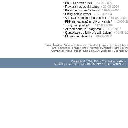
Bakü ile ortak türkü
/ 23-08-2004
Raylara inat lastikli tabut
/ 20-08-2004
Kara başörtü ile AK bikini
/ 19-08-2004
Pisliği sabun etmek
/ 17-08-2004
Varlıkları yokluklarından beter
/ 16-08-2004
PKK ne yapacağını biliyor, ya siz?
/ 13-08-2
Taziyenin püskülleri
/ 12-08-2004
AB'den sonsuz keşişleme
/ 10-08-2004
Çanakkale ve Milliyet'sizlik özlemi
/ 09-08-2
El bombası ile atom
/ 06-08-2004
Günün İçinden
|
Yazarlar
|
Ekonomi
|
Gündem
|
Siyaset
|
Dünya |
Telev
Spor
|
Günaydın
|
Kapak Güzeli
|
Astroloji
|
Magazin
|
Sağlık
|
Biz
Cumartesi
|
Aktüel Pazar
|
Sarı Sayfalar
|
Otomobil
|
Dosyalar
|
A
Copyright © 2003, 2004 - Tüm hakları saklıdır.
MERKEZ GAZETE DERGİ BASIM YAYINCILIK SANAYİ VE T