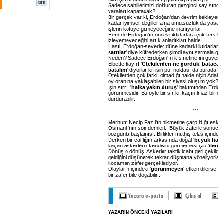
Sadece sahillerimizi dolduran gezginci sayısın
yaraları kapatacak?
Bir gerçek var ki, Erdoğan'dan devrim bekleyen
kadar iyimser değiller ama umutsuzluk da yaşam
işlerin kötüye gitmeyeceğine inanıyorlar.
Hem de Erdoğan'ın önceki iktidarlara çok ters 
izleyemeyeceğini artık anladıkları halde..
Hasılı Erdoğan-severler düne kadarki iktidarlar
sattılar
' diye küfrederken şimdi aynı sarmala gi
Neden? Sadece Erdoğan'ın kısmetine mi güven
Elbette hayır! '
Ötekilerden ne gördük, batac
batalım
' diyorlar ki, işin püf noktası da burada.
Ötekilerden çok farklı olmadığı halde niçin Adal
oy oranına yaklaşabilen bir siyasi oluşum yok?
İşin sırrı, '
halka yakın duruş
' bakımından Erdo
görünmesidir. Bu öyle bir sır ki, kaçınılmaz bir
durdurabilir..
***
Merhum Necip Fazıl'ın hikmetine çarpıldığı eski 
Osmanlı'nın son demleri.. Büyük zaferle sonuç
bozgunla başlamış.. Birlikler müthiş telaş içinde 
Derken bir çalılığın arkasında doğal '
büyük ha
kaçan askerlerin kendisini görmemesi için '
ileri
Dönüş o dönüş! Askerler taktik icabı geri çekil
geldiğini düşünerek tekrar düşmana yöneliyorlar
kocaman zafer gerçekleşiyor..
Olayların içindeki '
görünmeyen
' etken dilerse 
bir zafer bile doğabilir..
YAZARIN ÖNCEKİ YAZILARI