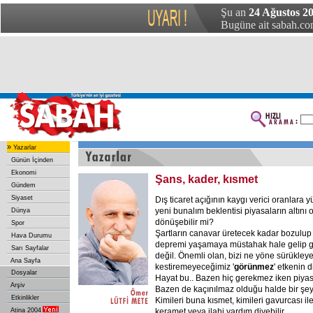
Şu an
24 Ağustos 20
Bugüne ait sabah.com
»
Yazarlar
Günün İçinden
Ekonomi
Şans, kader, kısmet
Gündem
Siyaset
Dış ticaret açığının kaygı verici oranlara y
yeni bunalım beklentisi piyasaların altını
Dünya
dönüşebilir mi?
Spor
Şartların canavar üretecek kadar bozulup
Hava Durumu
depremi yaşamaya müstahak hale gelip g
Sarı Sayfalar
değil. Önemli olan, bizi ne yöne sürükley
Ana Sayfa
kestiremeyeceğimiz '
görünmez
' etkenin d
Dosyalar
Hayat bu.. Bazen hiç gerekmez iken piyasal
Arşiv
Bazen de kaçınılmaz olduğu halde bir şeyl
Etkinlikler
Kimileri buna kısmet, kimileri gavurcası ile
Atina 2004
keramet veya ilahi yardım diyebilir.