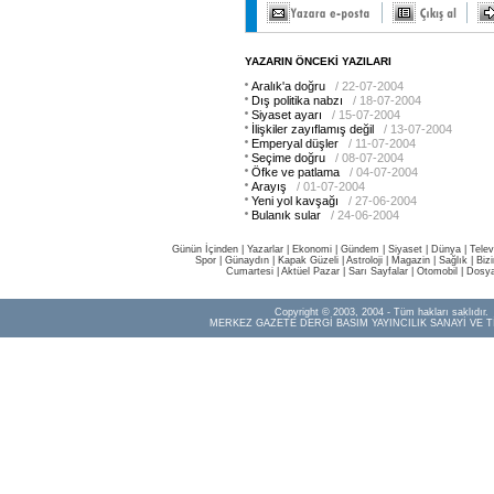
YAZARIN ÖNCEKİ YAZILARI
Aralık'a doğru
/ 22-07-2004
Dış politika nabzı
/ 18-07-2004
Siyaset ayarı
/ 15-07-2004
İlişkiler zayıflamış değil
/ 13-07-2004
Emperyal düşler
/ 11-07-2004
Seçime doğru
/ 08-07-2004
Öfke ve patlama
/ 04-07-2004
Arayış
/ 01-07-2004
Yeni yol kavşağı
/ 27-06-2004
Bulanık sular
/ 24-06-2004
Günün İçinden
|
Yazarlar
|
Ekonomi
|
Gündem
|
Siyaset
|
Dünya |
Telev
Spor
|
Günaydın
|
Kapak Güzeli
|
Astroloji
|
Magazin
|
Sağlık
|
Biz
Cumartesi
|
Aktüel Pazar
|
Sarı Sayfalar
|
Otomobil
|
Dosya
Copyright © 2003, 2004 - Tüm hakları saklıdır.
MERKEZ GAZETE DERGİ BASIM YAYINCILIK SANAYİ VE T