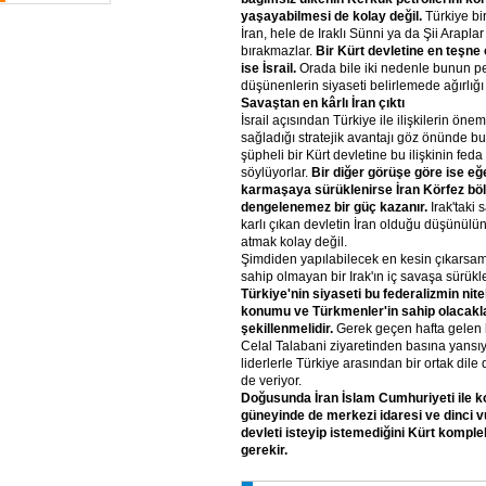
yaşayabilmesi de kolay değil.
Türkiye bi
İran, hele de Iraklı Sünni ya da Şii Araplar 
bırakmazlar.
Bir Kürt devletine en teşne
ise İsrail.
Orada bile iki nedenle bunun pe
düşünenlerin siyaseti belirlemede ağırlığı 
Savaştan en kârlı İran çıktı
İsrail açısından Türkiye ile ilişkilerin önem
sağladığı stratejik avantajı göz önünde b
şüpheli bir Kürt devletine bu ilişkinin fed
söylüyorlar.
Bir diğer görüşe göre ise eğ
karmaşaya sürüklenirse İran Körfez böl
dengelenemez bir güç kazanır.
Irak'taki
karlı çıkan devletin İran olduğu düşünülü
atmak kolay değil.
Şimdiden yapılabilecek en kesin çıkarsam
sahip olmayan bir Irak'ın iç savaşa sürük
Türkiye'nin siyaseti bu federalizmin nite
konumu ve Türkmenler'in sahip olacakl
şekillenmelidir.
Gerek geçen hafta gelen
Celal Talabani ziyaretinden basına yansı
liderlerle Türkiye arasından bir ortak dile 
de veriyor.
Doğusunda İran İslam Cumhuriyeti ile k
güneyinde de merkezi idaresi ve dinci v
devleti isteyip istemediğini Kürt kompl
gerekir.