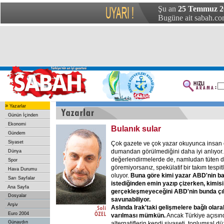
Şu an
25 Temmuz 20
Bugüne ait sabah.com
»
Yazarlar
Günün İçinden
Ekonomi
Bulanık sular
Gündem
Siyaset
Çok gazete ve çok yazar okuyunca insan o
dumandan görülmediğini daha iyi anlıyor
Dünya
değerlendirmelerde de, namludan tüten 
Spor
göremiyorsanız, spekülatif bir takım tespi
Hava Durumu
oluyor.
Buna göre kimi yazar ABD'nin ba
Sarı Sayfalar
istediğinden emin yazıp çizerken, kimis
Ana Sayfa
gerçekleşmeyeceğini ABD'nin bunda çık
Dosyalar
savunabiliyor.
Arşiv
Aslında Irak'taki gelişmelere bağlı olar
Euro 2004
varılması mümkün.
Ancak Türkiye açısın
Günaydın
alternatiflerin kendi siyaseti, toplumsal düz