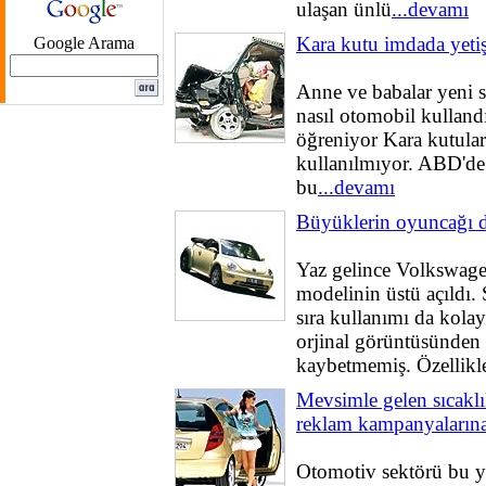
ulaşan ünlü
...devamı
Kara kutu imdada yetiş
Google Arama
Anne ve babalar yeni s
nasıl otomobil kullandı
öğreniyor Kara kutular
kullanılmıyor. ABD'd
bu
...devamı
Büyüklerin oyuncağı d
Yaz gelince Volkswagen
modelinin üstü açıldı. 
sıra kullanımı da kola
orjinal görüntüsünden 
kaybetmemiş. Özellikl
Mevsimle gelen sıcaklık
reklam kampanyalarına
Otomotiv sektörü bu y