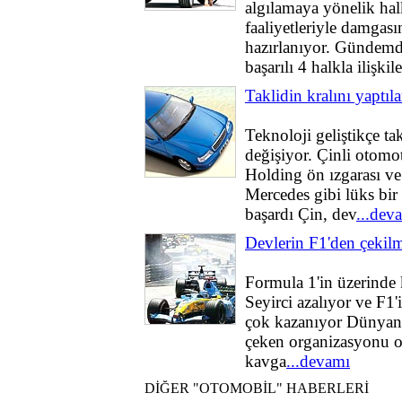
algılamaya yönelik halk
faaliyetleriyle damgas
hazırlanıyor. Gündemd
başarılı 4 halkla ilişkile
Taklidin kralını yaptıla
Teknoloji geliştikçe ta
değişiyor. Çinli otomo
Holding ön ızgarası ve
Mercedes gibi lüks bir 
başardı Çin, dev
...dev
Devlerin F1'den çekilm
Formula 1'in üzerinde k
Seyirci azalıyor ve F1'
çok kazanıyor Dünyanın
çeken organizasyonu o
kavga
...devamı
DİĞER "OTOMOBİL" HABERLERİ