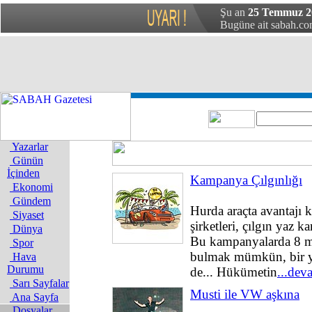
Şu an
25 Temmuz 20
Bugüne ait sabah.com
Yazarlar
Günün
İçinden
Kampanya Çılgınlığı
Ekonomi
Gündem
Hurda araçta avantajı 
Siyaset
şirketleri, çılgın yaz 
Dünya
Bu kampanyalarda 8 mi
Spor
bulmak mümkün, bir yıl 
Hava
Durumu
de... Hükümetin
...dev
Sarı Sayfalar
Musti ile VW aşkına
Ana Sayfa
Dosyalar