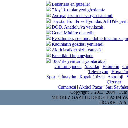
Bekarlara en güzeller
7 kişilik otolar yeni gözdemiz
Avrupa pazarında satışlar canlandı
Toyota, Honda ve Hyundai, ABD'de perform
DOD, Anadolu'ya yayılacak
Genel Müdüre dua edin
Ev sahipleri, son anda duble fırsatını kaçır
Kadınların gözdesi yenilendi
Akıllı lastikler sizi uyaracak
Fanatikleri hep peşinde
1007 ile yeni sınıf yaratacaklar
Günün İçinden
|
Yazarlar
|
Ekonomi
|
Gü
Televizyon
|
Hava Du
Spor
|
Günaydın
|
Kapak Güzeli
|
Astroloji
|
|
Çizerler
Cumartesi
|
Aktüel Pazar
|
Sarı Sayfala
Copyright © 2003, 2004 - Tüm ha
MERKEZ GAZETE DERGİ BASIM YA
TİCARET A.Ş.