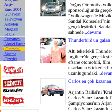
Doğuş Otomotiv-Volk
Arşiv
Euro 2004
sponsorluğunda gerçekl
Günaydın
"Volkswagen'le Müzik
Televizyon
Sandal Konserleri"nin i
Astroloji
gerçekleştirildi. Sanda
Magazin
sahnede
...devamı
Sağlık
Cumartesi
Thunderbird'ün galası
Aktüel Pazar
»
Otomobil
Altı tekerlekli Thunder
Sinema
İngiltere'de gerçekleştir
Çizerler
efsane otomobili, film 
tasarlanan 6 tekerlekli
uzunluğundaki
...deva
Carlos en çok kazanan 
Arjantin Rallisi'ni 'Kra
Carlos Sainz kazandı 
Şampiyonası'nın Arjant
Carlos Sainz kazandı. 2