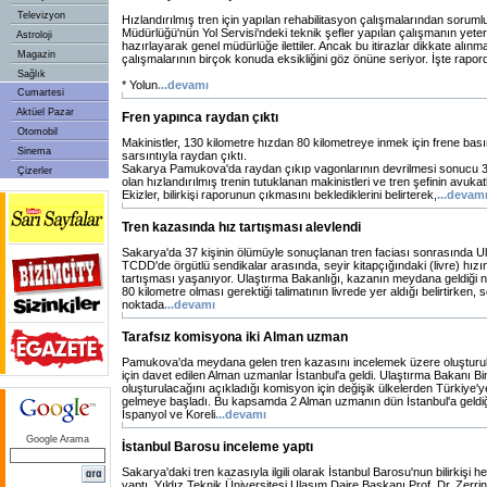
Televizyon
Hızlandırılmış tren için yapılan rehabilitasyon çalışmalarından soru
Müdürlüğü'nün Yol Servisi'ndeki teknik şefler yapılan çalışmanın yetersizl
Astroloji
hazırlayarak genel müdürlüğe ilettiler. Ancak bu itirazlar dikkate alınm
Magazin
çalışmalarının birçok konuda eksikliğini göz önüne seriyor. İşte rapor
Sağlık
* Yolun
...devamı
Cumartesi
Aktüel Pazar
Fren yapınca raydan çıktı
Otomobil
Makinistler, 130 kilometre hızdan 80 kilometreye inmek için frene bas
Sinema
sarsıntıyla raydan çıktı.
Sakarya Pamukova'da raydan çıkıp vagonlarının devrilmesi sonucu 3
Çizerler
olan hızlandırılmış trenin tutuklanan makinistleri ve tren şefinin avukatl
Ekizler, bilirkişi raporunun çıkmasını beklediklerini belirterek,
...devam
Tren kazasında hız tartışması alevlendi
Sakarya'da 37 kişinin ölümüyle sonuçlanan tren faciası sonrasında Ul
TCDD'de örgütlü sendikalar arasında, seyir kitapçığındaki (livre) hızı
tartışması yaşanıyor. Ulaştırma Bakanlığı, kazanın meydana geldiği n
80 kilometre olması gerektiği talimatının livrede yer aldığı belirtirken, 
noktada
...devamı
Tarafsız komisyona iki Alman uzman
Pamukova'da meydana gelen tren kazasını incelemek üzere oluşturul
için davet edilen Alman uzmanlar İstanbul'a geldi. Ulaştırma Bakanı Bina
oluşturulacağını açıkladığı komisyon için değişik ülkelerden Türkiye'
gelmeye başladı. Bu kapsamda 2 Alman uzmanın dün İstanbul'a geldiği be
İspanyol ve Koreli
...devamı
Google Arama
İstanbul Barosu inceleme yaptı
Sakarya'daki tren kazasıyla ilgili olarak İstanbul Barosu'nun bilirkişi 
yaptı. Yıldız Teknik Üniversitesi Ulaşım Daire Başkanı Prof. Dr. Zerrin