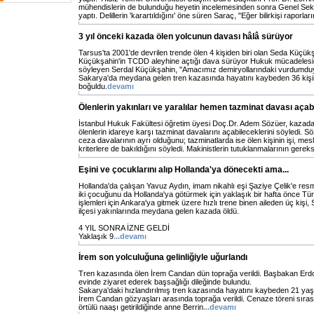
mühendislerin de bulunduğu heyetin incelemesinden sonra Genel Sekr
yaptı. Delillerin 'karartıldığını' öne süren Saraç, "Eğer bilirkişi raporlar
3 yıl önceki kazada ölen yolcunun davası hâlâ sürüyor
Tarsus'ta 2001'de devrilen trende ölen 4 kişiden biri olan Seda Küçükş
Küçükşahin'in TCDD aleyhine açtığı dava sürüyor Hukuk mücadelesin
söyleyen Serdal Küçükşahin, "Amacımız demiryollarındaki vurdumduy
Sakarya'da meydana gelen tren kazasında hayatını kaybeden 36 kişin
boğuldu.
devamı
Ölenlerin yakınları ve yaralılar hemen tazminat davası açabi
İstanbul Hukuk Fakültesi öğretim üyesi Doç.Dr. Adem Sözüer, kazada
ölenlerin idareye karşı tazminat davalarını açabileceklerini söyledi. Sö
ceza davalarının ayrı olduğunu; tazminatlarda ise ölen kişinin işi, mesle
kriterlere de bakıldığını söyledi. Makinistlerin tutuklanmalarının gerek
Eşini ve çocuklarını alıp Hollanda'ya dönecekti ama...
Hollanda'da çalışan Yavuz Aydın, imam nikahlı eşi Şaziye Çelik'e res
iki çocuğunu da Hollanda'ya götürmek için yaklaşık bir hafta önce Türki
işlemleri için Ankara'ya gitmek üzere hızlı trene binen aileden üç kiş
ilçesi yakınlarında meydana gelen kazada öldü.
4 YIL SONRA İZNE GELDİ
Yaklaşık 9
...devamı
İrem son yolculuğuna gelinliğiyle uğurlandı
Tren kazasında ölen İrem Candan dün toprağa verildi. Başbakan Erdo
evinde ziyaret ederek başsağlığı dileğinde bulundu.
Sakarya'daki hızlandırılmış tren kazasında hayatını kaybeden 21 yaşı
İrem Candan gözyaşları arasında toprağa verildi. Cenaze töreni sırası
örtülü naaşı getirildiğinde anne Berrin
...devamı