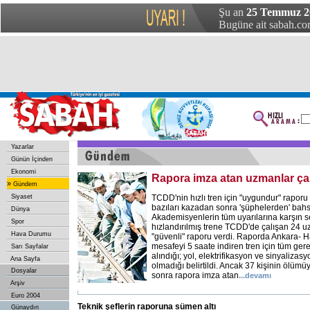
Şu an
25 Temmuz 20
Bugüne ait sabah.com
Yazarlar
Günün İçinden
Ekonomi
Rapora imza atan uzmanlar çar
»
Gündem
Siyaset
TCDD'nin hızlı tren için "uygundur" rapor
bazıları kazadan sonra 'şüphelerden' bahse
Dünya
Akademisyenlerin tüm uyarılarına karşın s
Spor
hızlandırılmış trene TCDD'de çalışan 24 
Hava Durumu
"güvenli" raporu verdi. Raporda Ankara- 
mesafeyi 5 saate indiren tren için tüm gerek
Sarı Sayfalar
alındığı; yol, elektrifikasyon ve sinyalizas
Ana Sayfa
olmadığı belirtildi. Ancak 37 kişinin ölü
Dosyalar
sonra rapora imza atan
...devamı
Arşiv
Euro 2004
Teknik şeflerin raporuna sümen altı
Günaydın