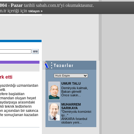
04 - Pazar
tarihli sabah.com.tr'yi okumaktasınız.
.tr içeriği için
tıklayın »
k etti
UMUR TALU
u yazdırdığı uzmanlardan
Demiryolu kalmalı,
tti.
Bakan gitmeli!
efere başlatılan
Önce sakin
...
uzmandan oluşan heyet
Haydarpaşa arasındaki
MUHARREM
li teknik tedbirlerin
SARIKAYA
yon açısından bir sakınca
"Demiryolu komünist
müyle sonuçlanan kazadan
işi..."
ANKARA-İstanbul
otobanı yeni
...