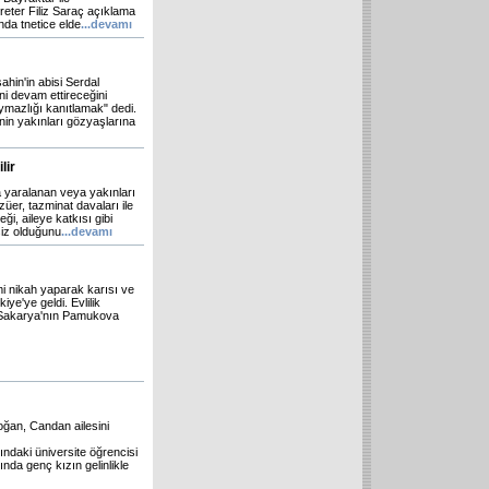
eter Filiz Saraç açıklama
ında tnetice elde
...devamı
ahin'in abisi Serdal
i devam ettireceğini
mazlığı kanıtlamak" dedi.
in yakınları gözyaşlarına
lir
 yaralanan veya yakınları
züer, tazminat davaları ile
ği, aileye katkısı gibi
siz olduğunu
...devamı
mi nikah yaparak karısı ve
ye'ye geldi. Evlilik
i, Sakarya'nın Pamukova
ğan, Candan ailesini
ndaki üniversite öğrencisi
nda genç kızın gelinlikle