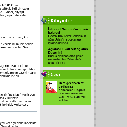
mlu TCDD Genel
iğiyle ilgili bir rapor
adı. Rapor, altyapı
dan çarpıcı detaylar:
İşte oğul Saddam'ın 'demir
bakiresi'
Devrik Irak lideri Saddam'ın
ınca tren ortaya çıkan
oğlu Uday'ın sporculara
işkencelerinde
...
7 kişinin ölümüne neden
arından biri olan Salih
Ağlama Duvarı out ağlatan
ı
Duvar in!
Kudüs denince akla gelen
yerlerden biri Yahudiler'in
ünlü ağlama
...
aştırma Bakanlığı ile
n nasıl okunması gerektiği
oktada trenin azami hızının
sendikacılar bu
Dere geçerken at
değişmez
Yöneticiler, Hagi'nin
gönderilmesinden
acak "tarafsız" komisyon
yana. Ama Canaydın,
li Yıldırım'ın
kulübün
...
ye davet edilen uzmanlar
lirtildi. Hollandalı,
heyeti kaza yerinde inceleme
 Bayraktar ile