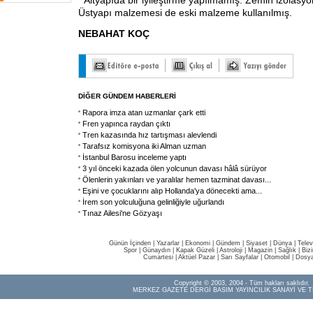
* Altyapıda bir iyileştirme yapılmamış. Zemin izolasy
Üstyapı malzemesi de eski malzeme kullanılmış.
NEBAHAT KOÇ
DİĞER GÜNDEM HABERLERİ
Rapora imza atan uzmanlar çark etti
Fren yapınca raydan çıktı
Tren kazasında hız tartışması alevlendi
Tarafsız komisyona iki Alman uzman
İstanbul Barosu inceleme yaptı
3 yıl önceki kazada ölen yolcunun davası hâlâ sürüyor
Ölenlerin yakınları ve yaralılar hemen tazminat davası
...
Eşini ve çocuklarını alıp Hollanda'ya dönecekti ama...
İrem son yolculuğuna gelinliğiyle uğurlandı
Tınaz Ailesi'ne Gözyaşı
Günün İçinden
|
Yazarlar
|
Ekonomi
|
Gündem
|
Siyaset
|
Dünya |
Telev
Spor
|
Günaydın
|
Kapak Güzeli
|
Astroloji
|
Magazin
|
Sağlık
|
Biz
Cumartesi
|
Aktüel Pazar
|
Sarı Sayfalar
|
Otomobil
|
Dosya
Copyright © 2003, 2004 - Tüm hakları saklıdır.
MERKEZ GAZETE DERGİ BASIM YAYINCILIK SANAYİ VE T