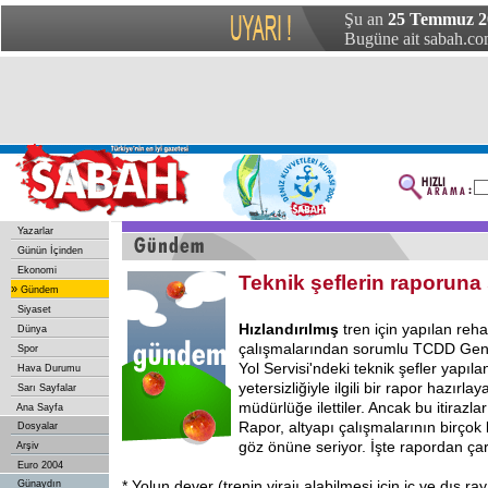
Şu an
25 Temmuz 20
Bugüne ait sabah.com
Yazarlar
Günün İçinden
Ekonomi
Teknik şeflerin raporuna
»
Gündem
Siyaset
Hızlandırılmış
tren için yapılan reha
Dünya
çalışmalarından sorumlu TCDD Gen
Spor
Yol Servisi'ndeki teknik şefler yapıl
Hava Durumu
yetersizliğiyle ilgili bir rapor hazırla
Sarı Sayfalar
müdürlüğe ilettiler. Ancak bu itirazla
Ana Sayfa
Rapor, altyapı çalışmalarının birçok 
Dosyalar
göz önüne seriyor. İşte rapordan çar
Arşiv
Euro 2004
* Yolun dever (trenin virajı alabilmesi için iç ve dış r
Günaydın