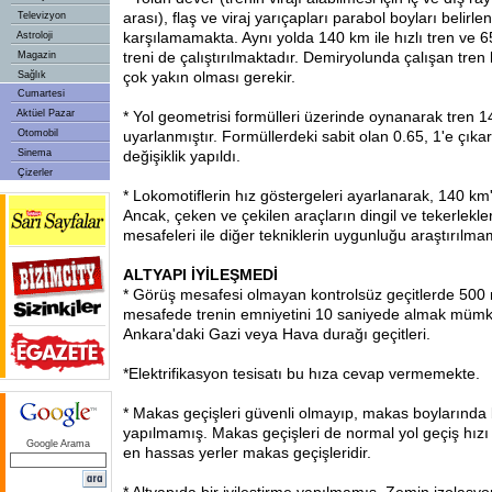
arası), flaş ve viraj yarıçapları parabol boyları belirle
Televizyon
karşılamamakta. Aynı yolda 140 km ile hızlı tren ve 6
Astroloji
treni de çalıştırılmaktadır. Demiryolunda çalışan tren h
Magazin
çok yakın olması gerekir.
Sağlık
Cumartesi
Aktüel Pazar
* Yol geometrisi formülleri üzerinde oynanarak tren 
Otomobil
uyarlanmıştır. Formüllerdeki sabit olan 0.65, 1'e çıkar
Sinema
değişiklik yapıldı.
Çizerler
* Lokomotiflerin hız göstergeleri ayarlanarak, 140 km
Ancak, çeken ve çekilen araçların dingil ve tekerlekle
mesafeleri ile diğer tekniklerin uygunluğu araştırılmam
ALTYAPI İYİLEŞMEDİ
* Görüş mesafesi olmayan kontrolsüz geçitlerde 500
mesafede trenin emniyetini 10 saniyede almak mümk
Ankara'daki Gazi veya Hava durağı geçitleri.
*Elektrifikasyon tesisatı bu hıza cevap vermemekte.
* Makas geçişleri güvenli olmayıp, makas boylarında b
yapılmamış. Makas geçişleri de normal yol geçiş hızı 
Google Arama
en hassas yerler makas geçişleridir.