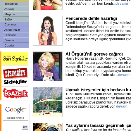
evlilik yok' denir ya, ben kendi
...devamı
Televizyon
Astroloji
Magazin
Pencerede defile hazırlığı
Sağlık
Cemil İpekçi'nin 'Sahire' isimli yaz kolek
Cumartesi
Dolmabahçe Sarayı'nda sergilendi. Kon
Aktüel Pazar
kostümleri izlerken ikinci bir defile ise 
sergileniyordu! Sarayda giyinen mankenl
Otomobil
açık unutunca ortaya ilginç görüntüler çıkt
Sinema
Çizerler
Af Örgütü'nü göreve çağırdı
Harry Potter'in yazarı JK Rowling, Çek C
tutulan akıl hastası çocuklara yardım eli uz
zengin ilk 10 kadını arasında yer alan ünl
bir mektup yazarak bu uygulamaya hemen
istedi. Çek Cumhuriyeti'nde akıl
...devamı
Uçmak isteyenler için bedava ku
Türk Hava Kurumu'nun kapısı, uçmak ist
kadar açık. THK'nın Eskişehir'in İnönü k
ücretsiz paraşüt ve planör türü havacılık k
sadece sağlık raporu gerekiyor.
devamı
Google Arama
Yaz aylarını tasasız geçirmek için
Yaz gittikçe kısalıyor ve bu da insanda sin