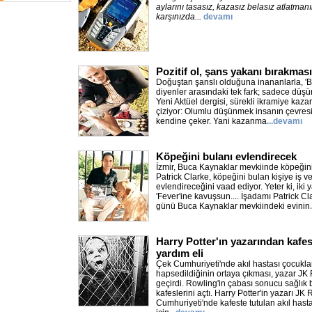
aylarını tasasız, kazasız belasız atlatmanı
karşınızda...
devamı
Pozitif ol, şans yakanı bırakmas
Doğuştan şanslı olduğuna inananlarla, 'B
diyenler arasındaki tek fark; sadece düşü
Yeni Aktüel dergisi, sürekli ikramiye kazan
çiziyor: Olumlu düşünmek insanın çevresi
kendine çeker. Yani kazanma
...devamı
Köpeğini bulanı evlendirecek
İzmir, Buca Kaynaklar mevkiinde köpeği
Patrick Clarke, köpeğini bulan kişiye iş v
evlendireceğini vaad ediyor. Yeter ki, iki 
'Fever'ine kavuşsun.... İşadamı Patrick Cl
günü Buca Kaynaklar mevkiindeki evinin
Harry Potter'ın yazarından kafes
yardım eli
Çek Cumhuriyeti'nde akıl hastası çocukla
hapsedildiğinin ortaya çıkması, yazar JK 
geçirdi. Rowling'in çabası sonucu sağlık 
kafeslerini açtı. Harry Potter'in yazarı JK
Cumhuriyeti'nde kafeste tutulan akıl hast