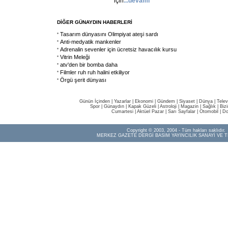
için
...devamı
DİĞER GÜNAYDIN HABERLERİ
Tasarım dünyasını Olimpiyat ateşi sardı
Anti-medyatik mankenler
Adrenalin sevenler için ücretsiz havacılık kursu
Vitrin Meleği
atv'den bir bomba daha
Filmler ruh ruh halini etkiliyor
Örgü şerit dünyası
Günün İçinden
|
Yazarlar
|
Ekonomi
|
Gündem
|
Siyaset
|
Dünya |
Telev
Spor
|
Günaydın
|
Kapak Güzeli
|
Astroloji
|
Magazin
|
Sağlık
|
Biz
Cumartesi
|
Aktüel Pazar
|
Sarı Sayfalar
|
Otomobil
|
Do
Copyright © 2003, 2004 - Tüm hakları saklıdır.
MERKEZ GAZETE DERGİ BASIM YAYINCILIK SANAYİ VE T