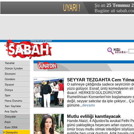
Şu an
25 Temmuz 20
Bugüne ait sabah.com
Yazarlar
Günün İçinden
Ekonomi
SEYYAR TEZGAHTA Cem Yılmaz
Gündem
O sahneye çıktığında sadece seyircinin de
Siyaset
yüzü gülüyor. Esnaf, ünlü komedyenin eli
Dünya
duacı!. HERKESİ GÜLDÜRÜYOR
Spor
Rumelihisarı Konserleri'nin başlamasını 
değil, seyyar satıcılar da iple çekiyor...
Hava Durumu
gününe
...devamı
Sarı Sayfalar
Ana Sayfa
Mutlu evliliği kanıtlayacak
Dosyalar
Hande Ataizi, 4 Ağustos'ta avukat Fethi P
Arşiv
günü yaklaştıkça heyecanı artan oyuncu, 
Euro 2004
ömür boyu mutlu olmak istediğini söylüyo
»
Günaydın
evliliğe hep uzak durdum. Artık hayata çok