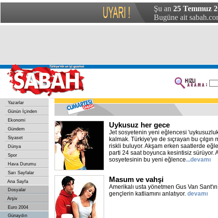
Şu an
25 Temmuz 20
Bugüne ait sabah.com
Yazarlar
Günün İçinden
Ekonomi
Uykusuz her gece
Gündem
Jet sosyetenin yeni eğlencesi 'uykusuzluk
Siyaset
kalmak. Türkiye'ye de sıçrayan bu çılgın
riskli buluyor. Akşam erken saatlerde eğl
Dünya
parti 24 saat boyunca kesintisiz sürüyor. 
Spor
sosyetesinin bu yeni eğlence
...devamı
Hava Durumu
Sarı Sayfalar
Masum ve vahşi
Ana Sayfa
Amerikalı usta yönetmen Gus Van Sant'ın sı
Dosyalar
gençlerin katliamını anlatıyor.
devamı
Arşiv
Euro 2004
Günaydın