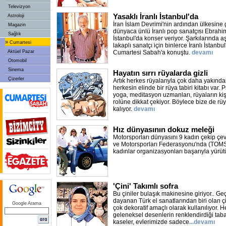
Televizyon
Yasaklı İranlı İstanbul'da
Astroloji
İran İslam Devrimi'nin ardından ülkesine 
Magazin
dünyaca ünlü İranlı pop sanatçısı Ebrah
Sağlık
İstanbul'da konser veriyor. Şarkılarında a
»
Cumartesi
lakaplı sanatçı için binlerce İranlı İstanbul'
Aktüel Pazar
Cumartesi Sabah'a konuştu.
devamı
Otomobil
Sinema
Hayatın sırrı rüyalarda gizli
Çizerler
Artık herkes rüyalarıyla çok daha yakında
herkesin elinde bir rüya tabiri kitabı var. Ps
yoga, meditasyon uzmanları, rüyaların kiş
rolüne dikkat çekiyor. Böylece bize de rüy
kalıyor.
devamı
Hız dünyasının dokuz meleği
Motorsporları dünyasını 9 kadın çekip çev
ve Motorsporları Federasyonu'nda (TOMS
kadınlar organizasyonları başarıyla yürüt
'Çini' Takımlı sofra
Bu çiniler bulaşık makinesine giriyor.. Ge
dayanan Türk el sanatlarından biri olan
Google Arama
çok dekoratif amaçlı olarak kullanılıyor. H
geleneksel desenlerin renklendirdiği tabakl
kaseler, evlerimizde sadece
...devamı