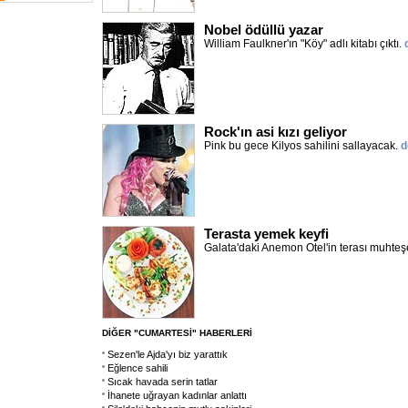
Nobel ödüllü yazar
William Faulkner'ın "Köy" adlı kitabı çıktı.
Rock'ın asi kızı geliyor
Pink bu gece Kilyos sahilini sallayacak.
d
Terasta yemek keyfi
Galata'daki Anemon Otel'in terası muhte
DİĞER "CUMARTESİ" HABERLERİ
Sezen'le Ajda'yı biz yarattık
Eğlence sahili
Sıcak havada serin tatlar
İhanete uğrayan kadınlar anlattı