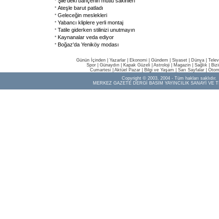
Şile'deki bahçenin mutlu sakinleri
Ateşle barut patladı
Geleceğin meslekleri
Yabancı kliplere yerli montaj
Tatile giderken stilinizi unutmayın
Kaynanalar veda ediyor
Boğaz'da Yeniköy modası
Günün İçinden
|
Yazarlar
|
Ekonomi
|
Gündem
|
Siyaset
|
Dünya |
Telev
Spor
|
Günaydın
|
Kapak Güzeli
|
Astroloji
|
Magazin
|
Sağlık
|
Biz
Cumartesi
|
Aktüel Pazar
|
Bilgi ve Yaşam
|
Sarı Sayfalar
|
Otom
Copyright © 2003, 2004 - Tüm hakları saklıdır.
MERKEZ GAZETE DERGİ BASIM YAYINCILIK SANAYİ VE T