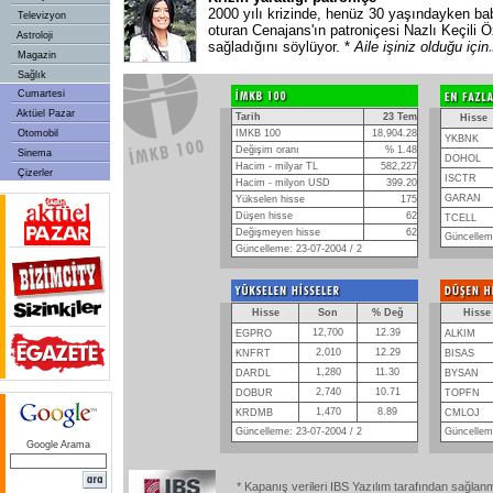
2000 yılı krizinde, henüz 30 yaşındayken ba
Televizyon
oturan Cenajans'ın patroniçesi Nazlı Keçili Ö
Astroloji
sağladığını söylüyor. *
Aile işiniz olduğu için
Magazin
Sağlık
Cumartesi
Aktüel Pazar
Tarih
23 Tem
Hisse
Otomobil
IMKB 100
18,904.28
YKBNK
Değişim oranı
% 1.48
Sinema
DOHOL
Hacim - milyar TL
582,227
Çizerler
ISCTR
Hacim - milyon USD
399.20
GARAN
Yükselen hisse
175
Düşen hisse
62
TCELL
Değişmeyen hisse
62
Güncelleme
Güncelleme: 23-07-2004 / 2
Hisse
Son
% Değ
Hisse
12,700
12.39
EGPRO
ALKIM
2,010
12.29
KNFRT
BISAS
1,280
11.30
DARDL
BYSAN
2,740
10.71
DOBUR
TOPFN
1,470
8.89
KRDMB
CMLOJ
Güncelleme: 23-07-2004 / 2
Güncelleme
Google Arama
* Kapanış verileri IBS Yazılım tarafından sağlan