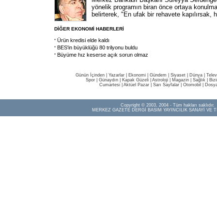
yönelik programın biran önce ortaya konulmas
belirterek, "En ufak bir rehavete kapılırsak, 
DİĞER EKONOMİ HABERLERİ
Ürün kredisi elde kaldı
BES'in büyüklüğü 80 trilyonu buldu
Büyüme hız keserse açık sorun olmaz
Günün İçinden
|
Yazarlar
|
Ekonomi
|
Gündem
|
Siyaset
|
Dünya |
Telev
Spor
|
Günaydın
|
Kapak Güzeli
|
Astroloji
|
Magazin
|
Sağlık
|
Biz
Cumartesi
|
Aktüel Pazar
|
Sarı Sayfalar
|
Otomobil
|
Dosya
Copyright © 2003, 2004 - Tüm hakları saklıdır.
MERKEZ GAZETE DERGİ BASIM YAYINCILIK SANAYİ VE T