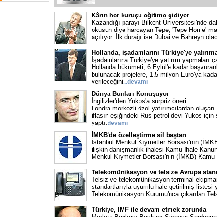
Kârın her kuruşu eğitime gidiyor
Kazandığı parayı Bilkent Üniversitesi'nde da
okusun diye harcayan Tepe, 'Tepe Home' ma
açılıyor. İlk durağı ise Dubai ve Bahreyn ola
Hollanda, işadamlarını Türkiye'ye yatırıma
İşadamlarına Türkiye'ye yatırım yapmaları ç
Hollanda hükümeti, 6 Eylül'e kadar başvuran
bulunacak projelere, 1.5 milyon Euro'ya kada
verileceğini
...devamı
Dünya Bunları Konuşuyor
İngilizler'den Yukos'a sürpriz öneri
Londra merkezli özel yatırımcılardan oluşan 
iflasın eşiğindeki Rus petrol devi Yukos için sü
yaptı.
devamı
İMKB'de özelleştirme sil baştan
İstanbul Menkul Kıymetler Borsası'nın (İMKB)
ilişkin danışmanlık ihalesi Kamu İhale Kanunu
Menkul Kıymetler Borsası'nın (İMKB) Kamu 
Telekomünikasyon ve telsize Avrupa standa
Telsiz ve telekomünikasyon terminal ekipma
standartlarıyla uyumlu hale getirilmiş listesi y
Telekomünikasyon Kurumu'nca çıkarılan Tel
Türkiye, IMF ile devam etmek zorunda
Merkez Bankası Başkanı Süreyya Serdengeçti