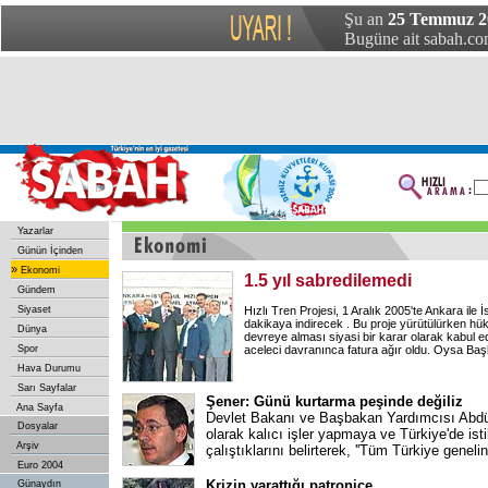
Şu an
25 Temmuz 20
Bugüne ait sabah.com
Yazarlar
Günün İçinden
»
Ekonomi
1.5 yıl sabredilemedi
Gündem
Siyaset
Hızlı Tren Projesi, 1 Aralık 2005'te Ankara ile 
dakikaya indirecek . Bu proje yürütülürken hük
Dünya
devreye alması siyasi bir karar olarak kabul ed
Spor
aceleci davranınca fatura ağır oldu. Oysa Ba
Hava Durumu
Sarı Sayfalar
Şener: Günü kurtarma peşinde değiliz
Ana Sayfa
Devlet Bakanı ve Başbakan Yardımcısı Abdül
Dosyalar
olarak kalıcı işler yapmaya ve Türkiye'de ist
Arşiv
çalıştıklarını belirterek, ''Tüm Türkiye geneli
Euro 2004
Krizin yarattığı patroniçe
Günaydın