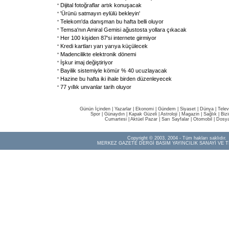
Dijital fotoğraflar artık konuşacak
'Ürünü satmayın eylülü bekleyin'
Telekom'da danışman bu hafta belli oluyor
Temsa'nın Amiral Gemisi ağustosta yollara çıkacak
Her 100 kişiden 87'si internete girmiyor
Kredi kartları yarı yarıya küçülecek
Madencilikte elektronik dönemi
İşkur imaj değiştiriyor
Bayilik sistemiyle kömür % 40 ucuzlayacak
Hazine bu hafta iki ihale birden düzenleyecek
77 yıllık unvanlar tarih oluyor
Günün İçinden
|
Yazarlar
|
Ekonomi
|
Gündem
|
Siyaset
|
Dünya |
Telev
Spor
|
Günaydın
|
Kapak Güzeli
|
Astroloji
|
Magazin
|
Sağlık
|
Biz
Cumartesi
|
Aktüel Pazar
|
Sarı Sayfalar
|
Otomobil
|
Dosya
Copyright © 2003, 2004 - Tüm hakları saklıdır.
MERKEZ GAZETE DERGİ BASIM YAYINCILIK SANAYİ VE T