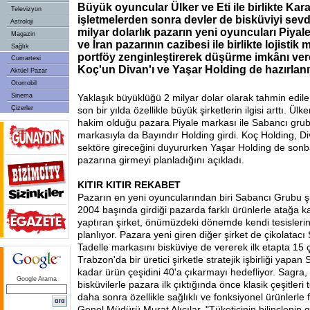
Büyük oyuncular Ülker ve Eti ile birlikte Ka
Televizyon
işletmelerden sonra devler de bisküviyi sevdi
Astroloji
milyar dolarlık pazarın yeni oyuncuları Piyale
Magazin
ve İran pazarının cazibesi ile birlikte lojistik m
Sağlık
portföy zenginleştirerek düşürme imkânı ver
Cumartesi
Koç'un Divan'ı ve Yaşar Holding de hazırlanı
Aktüel Pazar
Otomobil
Sinema
Yaklaşık büyüklüğü 2 milyar dolar olarak tahmin edile
Çizerler
son bir yılda özellikle büyük şirketlerin ilgisi arttı. Ülker
hakim olduğu pazara Piyale markası ile Sabancı grub
markasıyla da Bayındır Holding girdi. Koç Holding, Di
sektöre gireceğini duyururken Yaşar Holding de sonb
pazarına girmeyi planladığını açıkladı.
KITIR KITIR REKABET
Pazarın en yeni oyuncularından biri Sabancı Grubu şir
2004 başında girdiği pazarda farklı ürünlerle atağa ka
yaptıran şirket, önümüzdeki dönemde kendi tesisler
planlıyor. Pazara yeni giren diğer şirket de çikolatacı
Tadelle markasını bisküviye de vererek ilk etapta 15 ç
Trabzon'da bir üretici şirketle stratejik işbirliği yap
kadar ürün çeşidini 40'a çıkarmayı hedefliyor. Sagra
Google Arama
bisküvilerle pazara ilk çıktığında önce klasik çeşitleri
daha sonra özellikle sağlıklı ve fonksiyonel ürünlerle f
Genel Müdürü Murat Alıcılar, "Tüketicinin bilinçlenip g