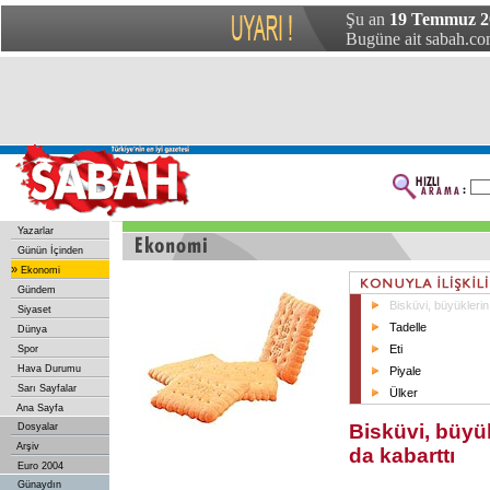
Şu an
19 Temmuz 20
Bugüne ait sabah.com
Yazarlar
Günün İçinden
»
Ekonomi
Gündem
Bisküvi, büyüklerin 
Siyaset
Tadelle
Dünya
Eti
Spor
Hava Durumu
Piyale
Sarı Sayfalar
Ülker
Ana Sayfa
Bisküvi, büyük
Dosyalar
Arşiv
da kabarttı
Euro 2004
Günaydın