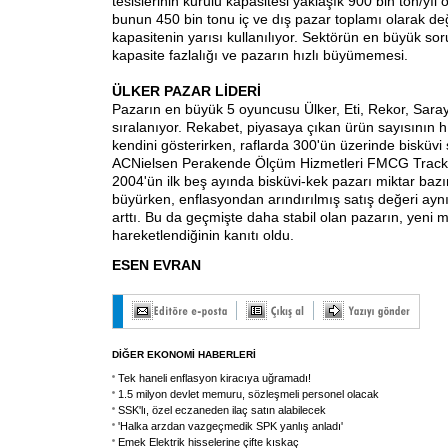
tesislerinin kurulu kapasitesi yaklaşık 900 bin ton/yıl
bunun 450 bin tonu iç ve dış pazar toplamı olarak değe
kapasitenin yarısı kullanılıyor. Sektörün en büyük so
kapasite fazlalığı ve pazarın hızlı büyümemesi.
ÜLKER PAZAR LİDERİ
Pazarın en büyük 5 oyuncusu Ülker, Eti, Rekor, Saray
sıralanıyor. Rekabet, piyasaya çıkan ürün sayısının h
kendini gösterirken, raflarda 300'ün üzerinde bisküvi 
ACNielsen Perakende Ölçüm Hizmetleri FMCG Track
2004'ün ilk beş ayında bisküvi-kek pazarı miktar baz
büyürken, enflasyondan arındırılmış satış değeri ay
arttı. Bu da geçmişte daha stabil olan pazarın, yeni 
hareketlendiğinin kanıtı oldu.
ESEN EVRAN
DİĞER EKONOMİ HABERLERİ
Tek haneli enflasyon kiracıya uğramadı!
1.5 milyon devlet memuru, sözleşmeli personel olacak
SSK'lı, özel eczaneden ilaç satın alabilecek
'Halka arzdan vazgeçmedik SPK yanlış anladı'
Emek Elektrik hisselerine çifte kıskaç