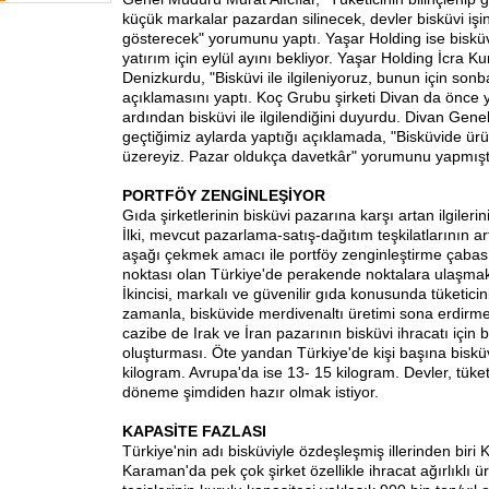
küçük markalar pazardan silinecek, devler bisküvi işin
gösterecek" yorumunu yaptı. Yaşar Holding ise bisküviy
yatırım için eylül ayını bekliyor. Yaşar Holding İcra 
Denizkurdu, "Bisküvi ile ilgileniyoruz, bunun için sonb
açıklamasını yaptı. Koç Grubu şirketi Divan da önce y
ardından bisküvi ile ilgilendiğini duyurdu. Divan Gen
geçtiğimiz aylarda yaptığı açıklamada, "Bisküvide ürü
üzereyiz. Pazar oldukça davetkâr" yorumunu yapmışt
PORTFÖY ZENGİNLEŞİYOR
Gıda şirketlerinin bisküvi pazarına karşı artan ilgileri
İlki, mevcut pazarlama-satış-dağıtım teşkilatlarının ar
aşağı çekmek amacı ile portföy zenginleştirme çabası
noktası olan Türkiye'de perakende noktalara ulaşmak
İkincisi, markalı ve güvenilir gıda konusunda tüketicini
zamanla, bisküvide merdivenaltı üretimi sona erdirme
cazibe de Irak ve İran pazarının bisküvi ihracatı için
oluşturması. Öte yandan Türkiye'de kişi başına bisküv
kilogram. Avrupa'da ise 13- 15 kilogram. Devler, tüke
döneme şimdiden hazır olmak istiyor.
KAPASİTE FAZLASI
Türkiye'nin adı bisküviyle özdeşleşmiş illerinden biri
Karaman'da pek çok şirket özellikle ihracat ağırlıklı ü