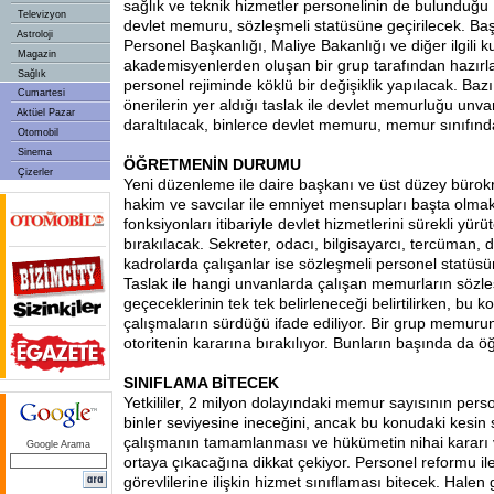
sağlık ve teknik hizmetler personelinin de bulunduğu
Televizyon
devlet memuru, sözleşmeli statüsüne geçirilecek. Ba
Astroloji
Personel Başkanlığı, Maliye Bakanlığı ve diğer ilgili ku
Magazin
akademisyenlerden oluşan bir grup tarafından hazırl
Sağlık
personel rejiminde köklü bir değişiklik yapılacak. Bazı 
Cumartesi
önerilerin yer aldığı taslak ile devlet memurluğu unv
Aktüel Pazar
daraltılacak, binlerce devlet memuru, memur sınıfınd
Otomobil
Sinema
ÖĞRETMENİN DURUMU
Çizerler
Yeni düzenleme ile daire başkanı ve üst düzey bürokra
hakim ve savcılar ile emniyet mensupları başta olmak
fonksiyonları itibariyle devlet hizmetlerini sürekli yü
bırakılacak. Sekreter, odacı, bilgisayarcı, tercüman, da
kadrolarda çalışanlar ise sözleşmeli personel statüsü
Taslak ile hangi unvanlarda çalışan memurların sözl
geçeceklerinin tek tek belirleneceği belirtilirken, bu 
çalışmaların sürdüğü ifade ediliyor. Bir grup memuru
otoritenin kararına bırakılıyor. Bunların başında da ö
SINIFLAMA BİTECEK
Yetkililer, 2 milyon dolayındaki memur sayısının pers
binler seviyesine ineceğini, ancak bu konudaki kesin 
çalışmanın tamamlanması ve hükümetin nihai kararı 
Google Arama
ortaya çıkacağına dikkat çekiyor. Personel reformu ile
görevlilerine ilişkin hizmet sınıflaması bitecek. Halen 