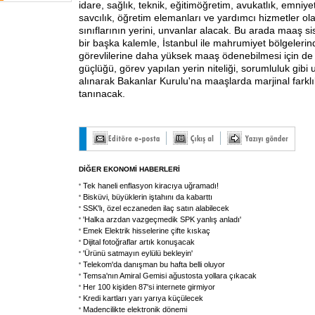
idare, sağlık, teknik, eğitimöğretim, avukatlık, emniye
savcılık, öğretim elemanları ve yardımcı hizmetler ol
sınıflarının yerini, unvanlar alacak. Bu arada maaş s
bir başka kalemle, İstanbul ile mahrumiyet bölgeleri
görevlilerine daha yüksek maaş ödenebilmesi için de y
güçlüğü, görev yapılan yerin niteliği, sorumluluk gibi 
alınarak Bakanlar Kurulu'na maaşlarda marjinal farklı
tanınacak.
DİĞER EKONOMİ HABERLERİ
Tek haneli enflasyon kiracıya uğramadı!
Bisküvi, büyüklerin iştahını da kabarttı
SSK'lı, özel eczaneden ilaç satın alabilecek
'Halka arzdan vazgeçmedik SPK yanlış anladı'
Emek Elektrik hisselerine çifte kıskaç
Dijital fotoğraflar artık konuşacak
'Ürünü satmayın eylülü bekleyin'
Telekom'da danışman bu hafta belli oluyor
Temsa'nın Amiral Gemisi ağustosta yollara çıkacak
Her 100 kişiden 87'si internete girmiyor
Kredi kartları yarı yarıya küçülecek
Madencilikte elektronik dönemi