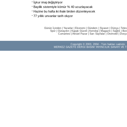
İşkur imaj değiştiriyor
Bayilik sistemiyle kömür % 40 ucuzlayacak
Hazine bu hafta iki ihale birden düzenleyecek
77 yıllık unvanlar tarih oluyor
Günün İçinden
|
Yazarlar
|
Ekonomi
|
Gündem
|
Siyaset
|
Dünya |
Telev
Spor
|
Günaydın
|
Kapak Güzeli
|
Astroloji
|
Magazin
|
Sağlık
|
Biz
Cumartesi
|
Aktüel Pazar
|
Sarı Sayfalar
|
Otomobil
|
Dosya
Copyright © 2003, 2004 - Tüm hakları saklıdır.
MERKEZ GAZETE DERGİ BASIM YAYINCILIK SANAYİ VE T