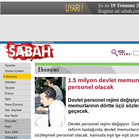
Şu an
19 Temmuz 20
Bugüne ait sabah.com
Yazarlar
Günün İçinden
»
Ekonomi
1.5 milyon devlet memur
Gündem
personel olacak
Siyaset
Dünya
Spor
Devlet personel rejimi değişiyo
Hava Durumu
memurlarının dörtte üçü sözle
Sarı Sayfalar
geçecek.
Ana Sayfa
Dosyalar
Devlet personel rejimi değişiyor. Üze
Arşiv
reform taslağında devlet memurların
Euro 2004
sözleşmeli personel olacak, kamuda eşit işe eşit ücre
Günaydın