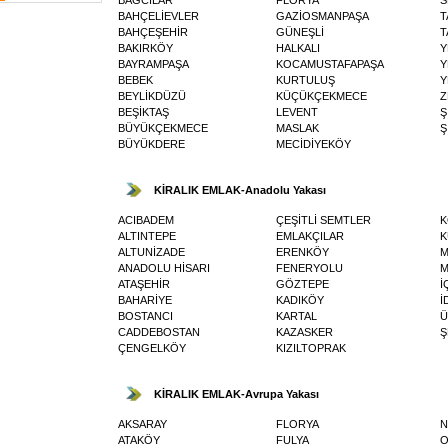
BAHÇELİEVLER
GAZİOSMANPAŞA
T
BAHÇEŞEHİR
GÜNEŞLİ
T
BAKIRKÖY
HALKALI
Y
BAYRAMPAŞA
KOCAMUSTAFAPAŞA
Y
BEBEK
KURTULUŞ
Y
BEYLİKDÜZÜ
KÜÇÜKÇEKMECE
Z
BEŞİKTAŞ
LEVENT
Ş
BÜYÜKÇEKMECE
MASLAK
Ş
BÜYÜKDERE
MECİDİYEKÖY
KİRALIK EMLAK-Anadolu Yakası
ACIBADEM
ÇEŞİTLİ SEMTLER
K
ALTINTEPE
EMLAKÇILAR
K
ALTUNİZADE
ERENKÖY
M
ANADOLU HİSARI
FENERYOLU
ATAŞEHİR
GÖZTEPE
İ
BAHARİYE
KADIKÖY
İ
BOSTANCI
KARTAL
Ü
CADDEBOSTAN
KAZASKER
Ş
ÇENGELKÖY
KIZILTOPRAK
KİRALIK EMLAK-Avrupa Yakası
AKSARAY
FLORYA
N
ATAKÖY
FULYA
O