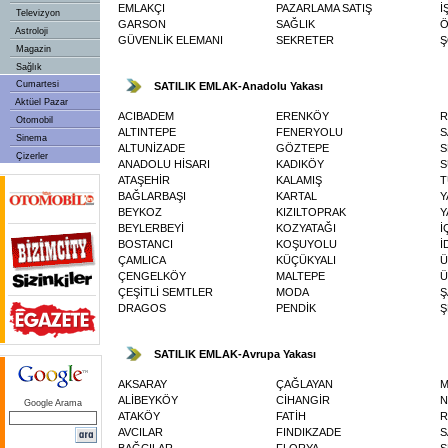
EMLAKÇI
PAZARLAMA SATIŞ
İ
Televizyon
GARSON
SAĞLIK
Ö
Astroloji
GÜVENLİK ELEMANI
SEKRETER
Ş
Magazin
Sağlık
Cumartesi
SATILIK EMLAK-Anadolu Yakası
Aktüel Pazar
ACIBADEM
ERENKÖY
R
Otomobil
ALTINTEPE
FENERYOLU
S
Sinema
ALTUNİZADE
GÖZTEPE
S
Çizerler
ANADOLU HİSARI
KADIKÖY
S
ATAŞEHİR
KALAMIŞ
T
BAĞLARBAŞI
KARTAL
Y
BEYKOZ
KIZILTOPRAK
Y
BEYLERBEYİ
KOZYATAĞI
İ
BOSTANCI
KOŞUYOLU
İ
ÇAMLICA
KÜÇÜKYALI
Ü
ÇENGELKÖY
MALTEPE
Ü
ÇEŞİTLİ SEMTLER
MODA
Ş
DRAGOS
PENDİK
Ş
SATILIK EMLAK-Avrupa Yakası
AKSARAY
ÇAĞLAYAN
M
ALİBEYKÖY
CİHANGİR
N
Google Arama
ATAKÖY
FATİH
R
AVCILAR
FINDIKZADE
S
BAĞCILAR
FLORYA
S