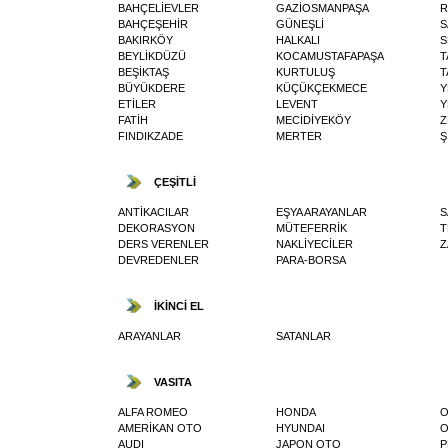
BAHÇELİEVLER
GAZİOSMANPAŞA
R
BAHÇEŞEHİR
GÜNEŞLİ
S
BAKIRKÖY
HALKALI
S
BEYLİKDÜZÜ
KOCAMUSTAFAPAŞA
T
BEŞİKTAŞ
KURTULUŞ
T
BÜYÜKDERE
KÜÇÜKÇEKMECE
Y
ETİLER
LEVENT
Y
FATİH
MECİDİYEKÖY
Z
FINDIKZADE
MERTER
Ş
ÇEŞİTLİ
ANTİKACILAR
EŞYA ARAYANLAR
S
DEKORASYON
MÜTEFERRİK
T
DERS VERENLER
NAKLİYECİLER
Z
DEVREDENLER
PARA-BORSA
İKİNCİ EL
ARAYANLAR
SATANLAR
VASITA
ALFA ROMEO
HONDA
O
AMERİKAN OTO
HYUNDAI
O
AUDI
JAPON OTO
P