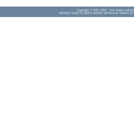
Copyright © 2003, 2004 - Tüm hakları saklıdır
MERKEZ GAZETE DERGİ BASIM YAYINCILIK SANAYİ VE 