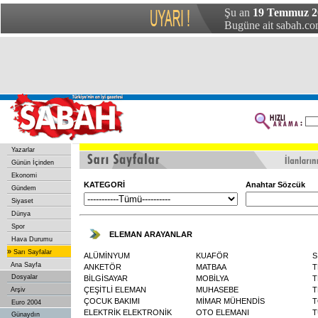
Şu an
19 Temmuz 20
Bugüne ait sabah.com
Yazarlar
Günün İçinden
Ekonomi
KATEGORİ
Anahtar Sözcük
Gündem
Siyaset
Dünya
Spor
ELEMAN ARAYANLAR
Hava Durumu
»
Sarı Sayfalar
ALÜMİNYUM
KUAFÖR
S
Ana Sayfa
ANKETÖR
MATBAA
T
Dosyalar
BİLGİSAYAR
MOBİLYA
T
ÇEŞİTLİ ELEMAN
MUHASEBE
T
Arşiv
ÇOCUK BAKIMI
MİMAR MÜHENDİS
T
Euro 2004
ELEKTRİK ELEKTRONİK
OTO ELEMANI
T
Günaydın