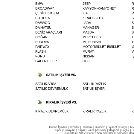
BMW
JEEP
R
BROADWAY
KAMYON-KAMYONET
R
ÇEŞİTLİ VASITA
KIA
R
CITROEN
KİRALIK OTO
S
DAEWOO
LADA
S
DAIHATSU
MANAGER
S
DENİZ ARAÇLARI
MAZDA
S
DOĞAN
MERCEDES
T
EUROPA
MITSUBISHI
T
FAIRWAY
MOTORSİKLET-BİSİKLET
V
FLASH
MURAT
V
FORD
NISSAN
İ
GALERİCİLER
OPEL
SATILIK İŞYERİ VS.
SATILIK ARSA
SATILIK YAZLIK
SATILIK DEVREMÜLK
SATILIK İŞYERİ
KİRALIK İŞYERİ VS.
KİRALIK DEVREMÜLK
KİRALIK YAZLIK
K
Günün İçinden
|
Yazarlar
|
Ekonomi
|
Gündem
|
Siyaset
|
Dünya |
Tel
Spor
|
Günaydın
|
Kapak Güzeli
|
Astroloji
|
Magazin
|
Sağlık
|
B
Cumartesi
|
Aktüel Pazar
|
Sarı Sayfalar
|
Otomobil
|
Dos