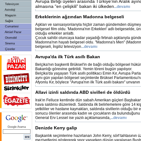
Avrupa Birliği üyeleri arasında Türkiye'nin Aralık ayı
Televizyon
almasına "en çelişkili" bakan iki ülkeden
...devamı
Astroloji
Magazin
Erkeklerinin ağzından Madonna belgeseli
Sağlık
Aşkları ve sansasyonlarıyla hiçbir zaman gündemden düşme
Cumartesi
belgesel film oldu. 'Madonna'nın Erkekleri' adlı belgeselde, ünl
Aktüel Pazar
olduğu erkekler anlattı.
Çocuk sahibi oluncaya kadar yaşadığı fırtınalı aşklarıyla g
Otomobil
Madonna'nın hayatı belgesel oldu. "Madonna's Men" (Madonna'
Sinema
belgeseli, İngiliz televizyon
...devamı
Çizerler
Avrupa'da ilk Türk asıllı Bakan
Belçika'nın başkenti Brüksel'in de bağlı olduğu bölgesel hükü
Bakanlığı görevine getirildi. Yemin töreni bugün yapılıyor.
Belçika'da yaşayan Türk asıllı politikacı Emin Kır, Avrupa Par
aynı gün yapılan bölgesel seçimlerde Brüksel Parlamentosu'n
Afyonlu Kır, böylece "Avrupa'nın ilk Türk asıllı bakanı" unvanın
Allavi izinli saldırıda ABD sivilleri de öldürdü
Irak'ın Felluce kentinde dün sabah Amerikan güçleri Başbakan 
hava saldırısı düzenledi. Saldırıda ilk belirlemelere göre 14 kiş
yetkililer ve hastane kaynakları, saldırıda sivillerin olduğu bir 
sonucu ölenler arasında kadın ve çocukların da bulunduğunu a
General Erv Lessel ise yazılı açıklamasında,
...devamı
Google Arama
Denizde Kerry galip
Başkanlık seçimlerine hazırlanan John Kerry, sörf tahtasının ü
meziyetlerini göstererek spor yaparken düşüp yaralanan Bush'