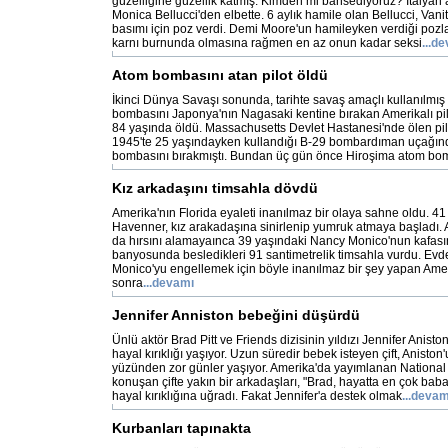
güzelliğine güzellik katmış. Kimden mi bahsediyoruz? İtalyan a
Monica Bellucci'den elbette. 6 aylık hamile olan Bellucci, Vanit
basımı için poz verdi. Demi Moore'un hamileyken verdiği pozl
karnı burnunda olmasına rağmen en az onun kadar seksi
...d
Atom bombasını atan pilot öldü
İkinci Dünya Savaşı sonunda, tarihte savaş amaçlı kullanılmış 
bombasını Japonya'nın Nagasaki kentine bırakan Amerikalı pi
84 yaşında öldü. Massachusetts Devlet Hastanesi'nde ölen pi
1945'te 25 yaşındayken kullandığı B-29 bombardıman uçağı
bombasını bırakmıştı. Bundan üç gün önce Hiroşima atom bo
Kız arkadaşını timsahla dövdü
Amerika'nın Florida eyaleti inanılmaz bir olaya sahne oldu. 4
Havenner, kız arakadaşına sinirlenip yumruk atmaya başladı
da hırsını alamayaınca 39 yaşındaki Nancy Monico'nun kafası
banyosunda besledikleri 91 santimetrelik timsahla vurdu. Ev
Monico'yu engellemek için böyle inanılmaz bir şey yapan Ame
sonra
...devamı
Jennifer Anniston bebeğini düşürdü
Ünlü aktör Brad Pitt ve Friends dizisinin yıldızı Jennifer Anis
hayal kırıklığı yaşıyor. Uzun süredir bebek isteyen çift, Anist
yüzünden zor günler yaşıyor. Amerika'da yayımlanan National
konuşan çifte yakın bir arkadaşları, "Brad, hayatta en çok bab
hayal kırıklığına uğradı. Fakat Jennifer'a destek olmak
...devam
Kurbanları tapınakta