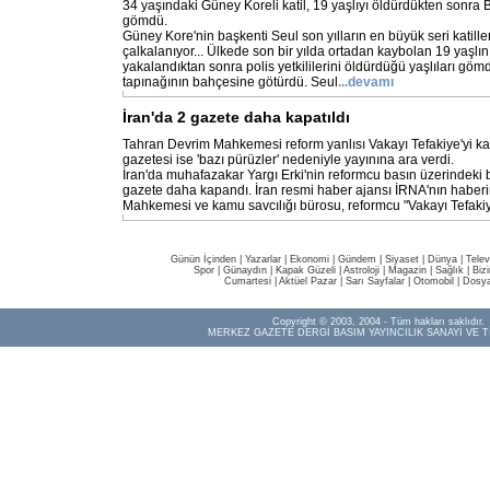
34 yaşındaki Güney Koreli katil, 19 yaşlıyı öldürdükten sonra 
gömdü.
Güney Kore'nin başkenti Seul son yılların en büyük seri katille
çalkalanıyor... Ülkede son bir yılda ortadan kaybolan 19 yaşlının
yakalandıktan sonra polis yetkililerini öldürdüğü yaşlıları gö
tapınağının bahçesine götürdü. Seul
...devamı
İran'da 2 gazete daha kapatıldı
Tahran Devrim Mahkemesi reform yanlısı Vakayı Tefakiye'yi ka
gazetesi ise 'bazı pürüzler' nedeniyle yayınına ara verdi.
İran'da muhafazakar Yargı Erki'nin reformcu basın üzerindeki ba
gazete daha kapandı. İran resmi haber ajansı İRNA'nın haber
Mahkemesi ve kamu savcılığı bürosu, reformcu "Vakayı Tefakiy
Günün İçinden
|
Yazarlar
|
Ekonomi
|
Gündem
|
Siyaset
|
Dünya |
Telev
Spor
|
Günaydın
|
Kapak Güzeli
|
Astroloji
|
Magazin
|
Sağlık
|
Biz
Cumartesi
|
Aktüel Pazar
|
Sarı Sayfalar
|
Otomobil
|
Dosya
Copyright © 2003, 2004 - Tüm hakları saklıdır.
MERKEZ GAZETE DERGİ BASIM YAYINCILIK SANAYİ VE T