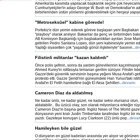
Amerika'da kasımda yapılacak başkanlık seçimi çok heyecanl
Cumhuriyetçiler'in adayı George W. Bush ve Demokratlar'ın a
birbirlerinden üstün yönlerini gösterebilmek için herşeyi yapıyo
"Metroseksüel" kabine görevde!
Portekiz'e dün yemin ederek göreve başlayan yeni Başbakan
"playboy" olarak anılıyor. Bakanlar da genç ve birbirinden bakı
AB Komisyon Başkanlığı için başbakanlıktan ayrılan Jose Ma
getirilen Pedro Santana Lopes, dün yeni kabinesiyle yemin ed
Yaptığı siyasetten çok "yaşadığı gönül ilişkileriyle" basının
...d
Filistinli militanlar "kazan kaldırdı"
Önce polis şefinin, sonra da yardım görevlilerinin kaçırılmas
Ahmed Kurey'in istifasıyla tırmanan gerilim sürüyor. Filistin lide
Gazze'deki güvenlik servisinin başına yeğeni Musa Arafat'ı geti
protesto etti. Gazze Şeridi'nin güneyindeki Han Yunus'taki isti
Arafat'ın El Fetih hareketine bağlı El Aksa Şehitleri
...devamı
Cameron Diaz da aldatılmış
Ne kadar ünlü, ne kadar güzel, ne kadar seksi olursanız olun, 
aldatabilir... Bu üzücü olay, son olarak milyonlarca erkeğin rüy
Cameron Diaz'ın başına geldi. İngiliz News of The World gazet
dünyasının yeni kralı Justin Timberlake tarafından İngiliz bir m
yazdı. Gazeteye konuşan Lucy Clarkson (22) ünlü pop
...deva
Hamileyken bile güzel
O dünyanın en güzel kadınları arasında yer alıyor ve görünen o