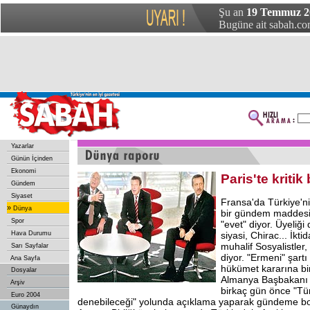
Şu an
19 Temmuz 20
Bugüne ait sabah.com
Yazarlar
Günün İçinden
Ekonomi
Paris'te kriti
Gündem
Siyaset
Fransa'da Türkiye'ni
»
Dünya
bir gündem maddesi. 
Spor
"evet" diyor. Üyeliği
Hava Durumu
siyasi, Chirac... İkt
muhalif Sosyalistler, 
Sarı Sayfalar
diyor. "Ermeni" şartı
Ana Sayfa
hükümet kararına bir 
Dosyalar
Almanya Başbakanı 
Arşiv
birkaç gün önce "Tür
Euro 2004
denebileceği" yolunda açıklama yaparak gündeme bo
Günaydın