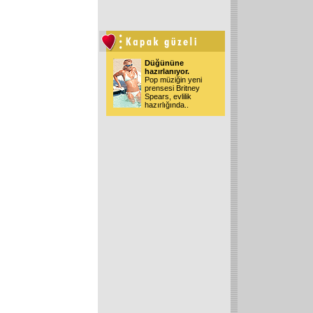
Düğününe
hazırlanıyor.
Pop müziğin yeni
prensesi Britney
Spears, evlilik
hazırlığında..