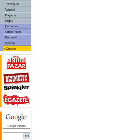
Televizyon
Astroloji
Magazin
Sağlık
Cumartesi
Aktüel Pazar
Otomobil
Sinema
»
Çizerler
Google Arama