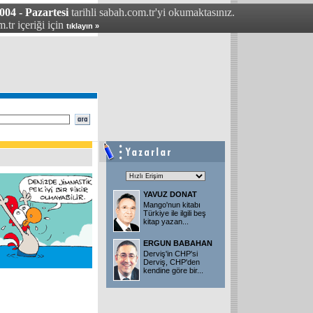
04 - Pazartesi
tarihli sabah.com.tr'yi okumaktasınız.
.tr içeriği için
tıklayın »
YAVUZ DONAT
Mango'nun kitabı
Türkiye ile ilgili beş
kitap yazan
...
ERGUN BABAHAN
Derviş'in CHP'si
Derviş, CHP'den
kendine göre bir
...