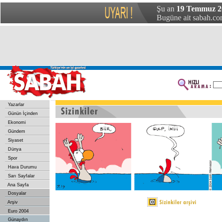
Şu an
19 Temmuz 20
Bugüne ait sabah.com
Yazarlar
Günün İçinden
Ekonomi
Gündem
Siyaset
Dünya
Spor
Hava Durumu
Sarı Sayfalar
Ana Sayfa
Dosyalar
Arşiv
Euro 2004
Günaydın