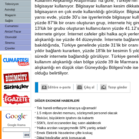
Kullanım Alışkanlığı Araştırması''na göre, Türkiye'ni
Televizyon
bilgisayar kullanıyor. Bilgisayar kullanan kesim dikka
Astroloji
bilgisayarın en çok evde kullanıldığı görülüyor. Bilgis
Magazin
yarısı evde, yüzde 30'u ise işyerlerinde bilgisayar kul
Sağlık
yüzde 87'lik bir oranı oluşturan grup, internete hiç g
Cumartesi
13'lük bir grubu oluşturan kullanıcıların yüzde 41.12'
Aktüel Pazar
internete giriyor. İnternet cafeler gibi halka açık yerl
Otomobil
alışkanlığı ise yüzde 44 düzeyinde. İnternete bağlan
Sinema
bakıldığında, Türkiye genelinde yüzde 31'lik bir oran
Çizerler
yıldır bağlantı kurarken, yüzde 18'lik bir kesimin 5 yı
süredir internete bağlandığı görülüyor. Türkiye genel
kullanım alışkanlığı olan bölge yüzde 39 ile Marmara
alışkanlığı en düşük olan Güneydoğu Bölgesi'nde ise
olduğu belirtiliyor.
DİĞER EKONOMİ HABERLERİ
Tek haneli enflasyon kiracıya uğramadı!
1.5 milyon devlet memuru, sözleşmeli personel olacak
Bisküvi, büyüklerin iştahını da kabarttı
SSK'lı, özel eczaneden ilaç satın alabilecek
Google Arama
'Halka arzdan vazgeçmedik SPK yanlış anladı'
Emek Elektrik hisselerine çifte kıskaç
Dijital fotoğraflar artık konuşacak