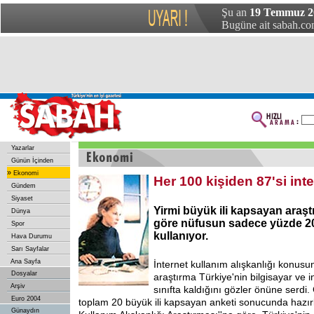
Şu an
19 Temmuz 20
Bugüne ait sabah.com
Yazarlar
Günün İçinden
»
Ekonomi
Her 100 kişiden 87'si int
Gündem
Siyaset
Yirmi büyük ili kapsayan araş
Dünya
göre nüfusun sadece yüzde 20'
Spor
kullanıyor.
Hava Durumu
Sarı Sayfalar
Ana Sayfa
İnternet kullanım alışkanlığı konusu
Dosyalar
araştırma Türkiye'nin bilgisayar ve 
Arşiv
sınıfta kaldığını gözler önüne serdi
Euro 2004
toplam 20 büyük ili kapsayan anketi sonucunda hazırla
Günaydın