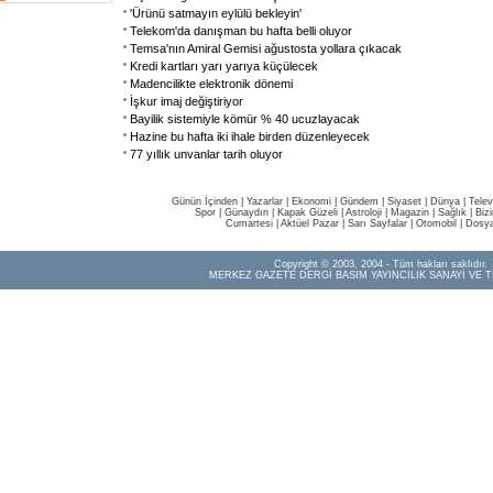
'Ürünü satmayın eylülü bekleyin'
Telekom'da danışman bu hafta belli oluyor
Temsa'nın Amiral Gemisi ağustosta yollara çıkacak
Kredi kartları yarı yarıya küçülecek
Madencilikte elektronik dönemi
İşkur imaj değiştiriyor
Bayilik sistemiyle kömür % 40 ucuzlayacak
Hazine bu hafta iki ihale birden düzenleyecek
77 yıllık unvanlar tarih oluyor
Günün İçinden
|
Yazarlar
|
Ekonomi
|
Gündem
|
Siyaset
|
Dünya |
Telev
Spor
|
Günaydın
|
Kapak Güzeli
|
Astroloji
|
Magazin
|
Sağlık
|
Biz
Cumartesi
|
Aktüel Pazar
|
Sarı Sayfalar
|
Otomobil
|
Dosya
Copyright © 2003, 2004 - Tüm hakları saklıdır.
MERKEZ GAZETE DERGİ BASIM YAYINCILIK SANAYİ VE T