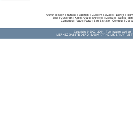
Günün İçinden
|
Yazarlar
|
Ekonomi
|
Gündem
|
Siyaset
|
Dünya |
Telev
Spor
|
Günaydın
|
Kapak Güzeli
|
Astroloji
|
Magazin
|
Sağlık
|
Biz
Cumartesi
|
Aktüel Pazar
|
Sarı Sayfalar
|
Otomobil
|
Dosya
Copyright © 2003, 2004 - Tüm hakları saklıdır.
MERKEZ GAZETE DERGİ BASIM YAYINCILIK SANAYİ VE T