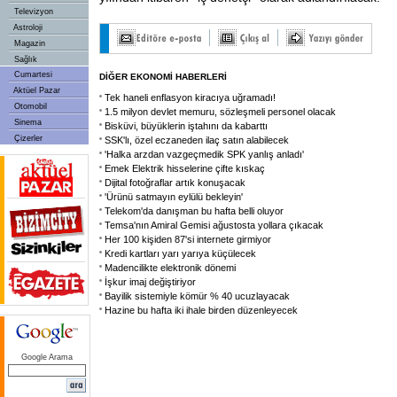
Televizyon
Astroloji
Magazin
Sağlık
Cumartesi
DİĞER EKONOMİ HABERLERİ
Aktüel Pazar
Tek haneli enflasyon kiracıya uğramadı!
Otomobil
1.5 milyon devlet memuru, sözleşmeli personel olacak
Sinema
Bisküvi, büyüklerin iştahını da kabarttı
Çizerler
SSK'lı, özel eczaneden ilaç satın alabilecek
'Halka arzdan vazgeçmedik SPK yanlış anladı'
Emek Elektrik hisselerine çifte kıskaç
Dijital fotoğraflar artık konuşacak
'Ürünü satmayın eylülü bekleyin'
Telekom'da danışman bu hafta belli oluyor
Temsa'nın Amiral Gemisi ağustosta yollara çıkacak
Her 100 kişiden 87'si internete girmiyor
Kredi kartları yarı yarıya küçülecek
Madencilikte elektronik dönemi
İşkur imaj değiştiriyor
Bayilik sistemiyle kömür % 40 ucuzlayacak
Hazine bu hafta iki ihale birden düzenleyecek
Google Arama