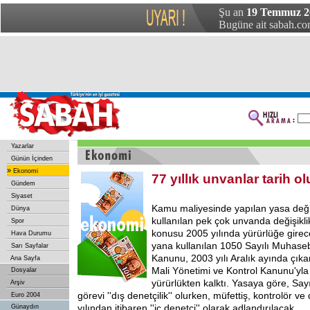
Şu an
19 Temmuz 20
Bugüne ait sabah.com
Yazarlar
Günün İçinden
»
Ekonomi
77 yıllık unvanlar tarih o
Gündem
Siyaset
Kamu maliyesinde yapılan yasa değişi
Dünya
kullanılan pek çok unvanda değişikli
Spor
konusu 2005 yılında yürürlüğe gire
Hava Durumu
yana kullanılan 1050 Sayılı Muhas
Sarı Sayfalar
Kanunu, 2003 yılı Aralık ayında çık
Ana Sayfa
Mali Yönetimi ve Kontrol Kanunu'yl
Dosyalar
yürürlükten kalktı. Yasaya göre, Say
Arşiv
görevi ''dış denetçilik'' olurken, müfettiş, kontrolör 
Euro 2004
yılından itibaren ''iç denetçi'' olarak adlandırılacak.
Günaydın