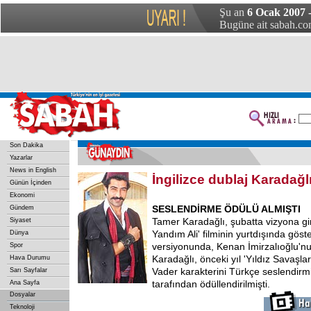
Şu an
6 Ocak 2007 
Bugüne ait sabah.com
Son Dakika
Yazarlar
News in English
İngilizce dublaj Karadağl
Günün İçinden
Ekonomi
SESLENDİRME ÖDÜLÜ ALMIŞTI
Gündem
Tamer Karadağlı, şubatta vizyona g
Siyaset
Yandım Ali' filminin yurtdışında göste
Dünya
versiyonunda, Kenan İmirzalıoğlu'nu
Spor
Karadağlı, önceki yıl 'Yıldız Savaşlar
Hava Durumu
Vader karakterini Türkçe seslendirm
Sarı Sayfalar
tarafından ödüllendirilmişti.
Ana Sayfa
Dosyalar
Teknoloji