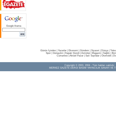
Google Arama
Günün İçinden
|
Yazarlar
|
Ekonomi
|
Gündem
|
Siyaset
|
Dünya |
Telev
Spor
|
Günaydın
|
Kapak Güzeli
|
Astroloji
|
Magazin
|
Sağlık
|
Biz
Cumartesi
|
Aktüel Pazar
|
Sarı Sayfalar
|
Otomobil
|
Do
Copyright © 2003, 2004 - Tüm hakları saklıdır.
MERKEZ GAZETE DERGİ BASIM YAYINCILIK SANAYİ VE T