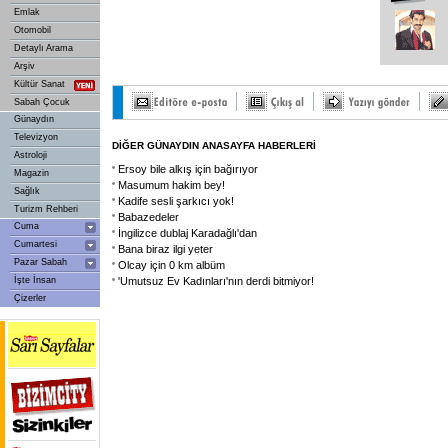
Emlak
Otomobil
Detaylı Arama
Arşiv
Kültür Sanat
Sabah Çocuk
Günaydın
Televizyon
DİĞER GÜNAYDIN ANASAYFA HABERLERİ
Astroloji
Ersoy bile alkış için bağırıyor
Magazin
Masumum hakim bey!
Sağlık
Kadife sesli şarkıcı yok!
Turizm Rehberi
Babazedeler
Cuma
İngilizce dublaj Karadağlı'dan
Cumartesi
Bana biraz ilgi yeter
Pazar Sabah
Olcay için 0 km albüm
İşte İnsan
'Umutsuz Ev Kadınları'nın derdi bitmiyor!
Çizerler