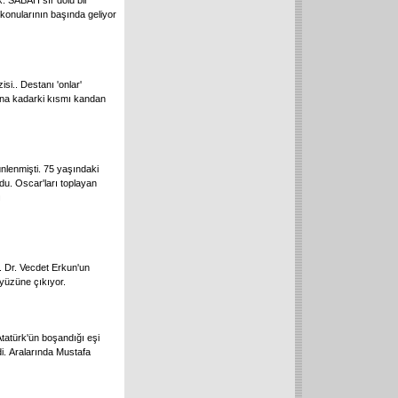
ak. SABAH sır dolu bir
 konularının başında geliyor
si.. Destanı 'onlar'
ığına kadarki kısmı kandan
ünlenmişti. 75 yaşındaki
du. Oscar'ları toplayan
ı
. Dr. Vecdet Erkun'un
yüzüne çıkıyor.
tatürk'ün boşandığı eşi
di. Aralarında Mustafa