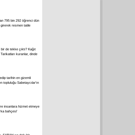
ayan 795 bin 292 öğrenci dün
 girerek resmen tatile
bir de tekke çıktı? Kağıt
Tarikatları kuranlar, dinde
edip tarihin en gizemli
n topluluğu Sabetaycılar'ın
göre insanlara hizmet etmeye
rka bahçesi'