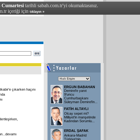
- Cumartesi
tarihli sabah.com.tr'yi okumaktasınız.
.tr içeriği için
tıklayın »
ERGUN BABAHAN
kabir'e çıkarken haçını
Demirel'e yanıt
ında
9'uncu
Cumhurbaşkanı
mı
Süleyman Demirel'in...
FATİH ALTAYLI
Olcay sepet mi?
Milliyet'in manşetinde
ertleşirken,
Kadından Sorumlu...
ERDAL ŞAFAK
n...
devamı
Ankara-Madrid
Türkiye'nin