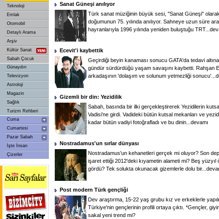
Sanat Güneşi anılıyor
Teknoloji
Türk sanat müziğinin büyük sesi, ''Sanat Güneşi'' olara
Emlak
doğumunun 75. yılında anılıyor. Sahneye uzun süre ara 
Otomobil
hayranlarıyla 1996 yılında yeniden buluştuğu TRT...
dev
Detaylı Arama
Arşiv
Kültür Sanat
Ecevit'i kaybettik
Sabah Çocuk
Geçirdiği beyin kanaması sonucu GATA'da tedavi altına 
Günaydın
gündür sürdürdüğü yaşam savaşını kaybetti. Rahşan Ece
arkadaşının 'dolaşım ve solunum yetmezliği sonucu'...
d
Televizyon
Astroloji
Magazin
Gizemli bir din: Yezidilik
Sağlık
Sabah, basında bir ilki gerçekleştirerek Yezidilerin kuts
Turizm Rehberi
Vadisi’ne girdi. Vadideki bütün kutsal mekanları ve yez
Cuma
kadar bütün vadiyi fotoğrafladı ve bu dinin...
devamı
Cumartesi
Pazar Sabah
Nostradamus'un sırlar dünyası
İşte İnsan
Nostradamus'un kehanetleri gerçek mi oluyor? Son dep
Çizerler
işaret ettiği 2012'deki kıyametin alameti mi? Beş yüzyıl 
gördü? Tek solukta okunacak gizemlerle dolu bir...
deva
Post modern Türk gençliği
Dev araştırma, 15-22 yaş grubu kız ve erkeklerle yapıl
Türkiye'nin gençlerinin profili ortaya çıktı. *Gençler, g
sakal yeni trend mi?