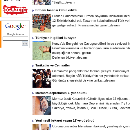
*Sağlık...
devamı
Ermeni tasarısı kabul edildi
Fransa Parlamentosu, Ermeni soykırımı iddialarını inka
12 Ekim'de kabul etti. Tasarının kabul edilmesi Türk ve F
gerginliğe yol açtı. Fransa meclisi genel...
devamı
Google Arama
Türkiye'nin gölleri kuruyor
Konya'da Beyşehir ve Çavuşcu göllerinin su seviyesini
Gölü'nün kuruması ve bunların yanı sıra sürdürülen bili
balıkçılığının sonunu getirdi.
Derlenen bilgiye...
devamı
Tarikatlar ve Cemaatler
Osmanlı'da padişahlar bile tarikat üyesiydi. Cumhuriyet
edemedi. Bugün hâlâ Türkiye'nin her yerinde bir tarika
Günümüz siyasetçisi de yine tarikat...
devamı
Marmara depreminin 7. yıldönümü
Merkez üssü Kocaeli'nin Gölcük ilçesi olan 17 Ağustos 
büyüklüğündeki Marmara Depremi'nin üzerinden 7 yıl geçti
Sakarya, Yalova, İstanbul, Bolu, Düzce, Bursa,...
devam
Yeni nesil bekaret yaşını 12'ye düşürdü
Uğruna cinayetler bile işlenen bekaret, yeni kuşak için 