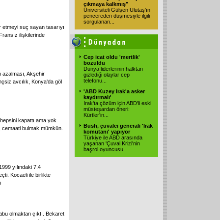
çıkmaya kalkmış"
Üniversiteli Gülşen Ulutaş'ın
pencereden düşmesiyle ilgili
sorgulanan...
r etmeyi suç sayan tasarıyı
ransız ilişkilerinde
Cep icat oldu 'mertlik'
bozuldu
Dünya liderlerinin halktan
n azalması, Akşehir
gizlediği olaylar cep
telefonu...
nçsiz avcılık, Konya'da göl
'ABD Kuzey Irak'a asker
kaydırmalı'
Irak'ta çözüm için ABD'li eski
müsteşardan öneri:
Kürtler'in...
 hepsini kapattı ama yok
Bush, çuvalcı generali 'Irak
tı, cemaati bulmak mümkün.
komutanı' yapıyor
Türkiye ile ABD arasında
yaşanan 'Çuval Krizi'nin
başrol oyuncusu...
1999 yılındaki 7.4
. Kocaeli ile birlikte
ı
tabu olmaktan çıktı. Bekaret