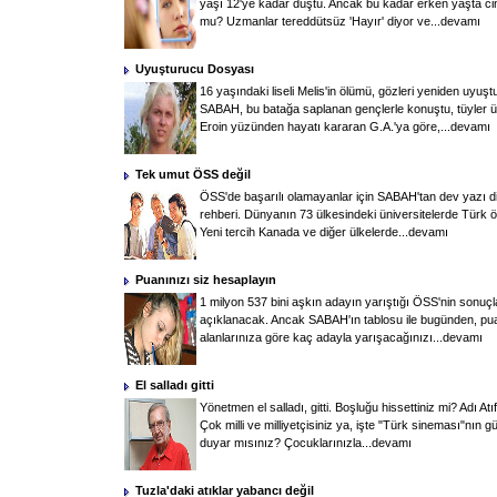
yaşı 12'ye kadar düştü. Ancak bu kadar erken yaşta cin
mu? Uzmanlar tereddütsüz 'Hayır' diyor ve...
devamı
Uyuşturucu Dosyası
16 yaşındaki liseli Melis'in ölümü, gözleri yeniden uyuşt
SABAH, bu batağa saplanan gençlerle konuştu, tüyler ürp
Eroin yüzünden hayatı kararan G.A.'ya göre,...
devamı
Tek umut ÖSS değil
ÖSS'de başarılı olamayanlar için SABAH'tan dev yazı dizi
rehberi. Dünyanın 73 ülkesindeki üniversitelerde Türk öğ
Yeni tercih Kanada ve diğer ülkelerde...
devamı
Puanınızı siz hesaplayın
1 milyon 537 bini aşkın adayın yarıştığı ÖSS'nin sonu
açıklanacak. Ancak SABAH'ın tablosu ile bugünden, puan
alanlarınıza göre kaç adayla yarışacağınızı...
devamı
El salladı gitti
Yönetmen el salladı, gitti. Boşluğu hissettiniz mi? Adı At
Çok milli ve milliyetçisiniz ya, işte "Türk sineması"nın gü
duyar mısınız? Çocuklarınızla...
devamı
Tuzla'daki atıklar yabancı değil