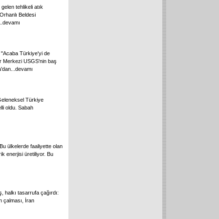
gelen tehlikeli atık
 Orhanlı Beldesi
..
devamı
"Acaba Türkiye'yi de
lar Merkezi USGS'nin baş
'dan...
devamı
Geleneksel Türkiye
lli oldu. Sabah
Bu ülkelerde faaliyette olan
 enerjisi üretiliyor. Bu
, halkı tasarrufa çağırdı:
n çalması, İran