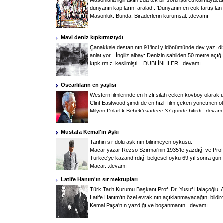
Masonlarla ilgili aklınızda tek bir soru işareti kalmayac
dünyanın kapılarını araladı. 'Dünyanın en çok tartışılan
Masonluk. Bunda, Biraderlerin kurumsal...
devamı
Mavi deniz kıpkırmızıydı
Çanakkale destanının 91'inci yıldönümünde dev yazı dizi
anlatıyor... İngiliz albay: Denizin sahilden 50 metre aç
kıpkırmızı kesilmişti... DUBLİNLİLER...
devamı
Oscarlıların en yaşlısı
Western filmlerinde en hızlı silah çeken kovboy olarak 
Clint Eastwood şimdi de en hızlı film çeken yönetmen ol
Milyon Dolarlık Bebek'i sadece 37 günde bitirdi...
devam
Mustafa Kemal'in Aşkı
Tarihin sır dolu aşkının bilinmeyen öyküsü.
Macar yazar Rezsö Szirmai'nin 1935'te yazdığı ve Prof
Türkçe'ye kazandırdığı belgesel öykü 69 yıl sonra gün 
Macar...
devamı
Latife Hanım'ın sır mektupları
Türk Tarih Kurumu Başkanı Prof. Dr. Yusuf Halaçoğlu, A
Latife Hanım'ın özel evrakının açıklanmayacağını bildir
Kemal Paşa'nın yazdığı ve boşanmanın...
devamı