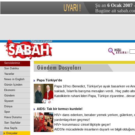
Şu an
6 Ocak 2007 
Bugüne ait sabah.com
Servislerimiz
Son Dakika
Yazarlar
News in English
Papa Türkiye'de
Günün İçinden
Papa 16'ncı Benedict, Türkiye'ye ayak basarken ve Anıt
Ekonomi
sakladı, İslam'la barışma mesajları verdi.. Haç palto alt
Gündem
Katoliklerin ruhani lideri Papa, Türkiye ziyaretine...
deva
Siyaset
Dünya
AIDS: Tak bir kırmızı kurdele!
Spor
HIV+ dans ederken, beraber yemek yerken, gülerken, d
Hava Durumu
yardımlaşırken geçmez!
Sarı Sayfalar
HIV+ korunmasız cinsel ilişkiyle geçer!
Ana Sayfa
AIDS'le mücadelede insanların duyarlı ve bilgili olduğunu
»
Dosyalar