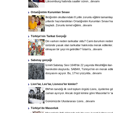
Lüksemburg hattında saatler süren...
devamı
Ortaöğretim Kurumları Sınavı
İlköğretim okullarındaki 8 yıllık zorunlu eğitimi tamaml
yıllardır hazırlandıkları Ortaöğretim Kurumları Sınavı'na
başladı. Zorunlu temel eğitimi...
devamı
Türkiye'nin Tarikat Gerçeği
Din varken neden tarikatlar oldu? Cami dururken neden 
üstünde yasak olan tarikatlar hakkında merak edilenler. 
olmayan bir şeyi mi getirdiler? İslam'a...
devamı
Sabetay gerçeği
İzmirli Sabetay Sevi 1648'de 22 yaşında Mesihliğini ilan 
hareketini oluşturdu. SABAH, Türkiye'nin en merak edile
dosyasını açıyor. Bu, 17'nci yüzyılda...
devamı
Lion'lar, Leo'lar, Lioness'ler kimler?
BM'nin tanıdığı ilk sivil toplum örgütü Lions, üyelerine 
zaman ayırıyor. Ancak örgüt kimine göre Masonlar'ın 'a
Günümüzde Uluslararası Lions...
devamı
Türkiye'de Masonluk