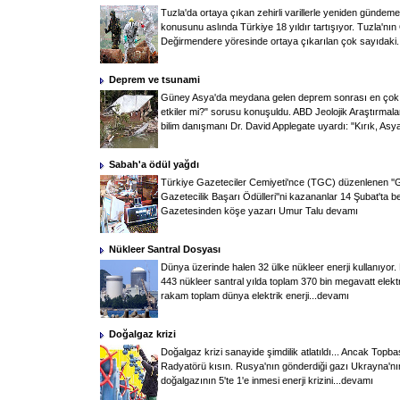
Tuzla'da ortaya çıkan zehirli varillerle yeniden gündeme 
konusunu aslında Türkiye 18 yıldır tartışıyor. Tuzla'nın
Değirmendere yöresinde ortaya çıkarılan çok sayıdaki.
Deprem ve tsunami
Güney Asya'da meydana gelen deprem sonrası en çok 
etkiler mi?" sorusu konuşuldu. ABD Jeolojik Araştırma
bilim danışmanı Dr. David Applegate uyardı: "Kırık, Asya
Sabah'a ödül yağdı
Türkiye Gazeteciler Cemiyeti'nce (TGC) düzenlenen ''
Gazetecilik Başarı Ödülleri''ni kazananlar 14 Şubat'ta be
Gazetesinden köşe yazarı Umur Talu
devamı
Nükleer Santral Dosyası
Dünya üzerinde halen 32 ülke nükleer enerji kullanıyor. 
443 nükleer santral yılda toplam 370 bin megavatt elektrik
rakam toplam dünya elektrik enerji...
devamı
Doğalgaz krizi
Doğalgaz krizi sanayide şimdilik atlatıldı... Ancak Topbaş
Radyatörü kısın. Rusya'nın gönderdiği gazı Ukrayna'nı
doğalgazının 5'te 1'e inmesi enerji krizini...
devamı