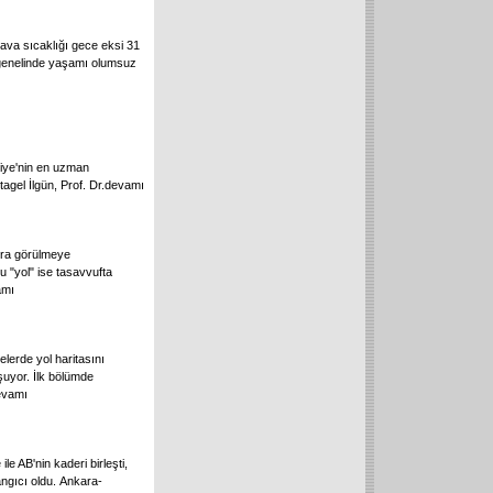
 hava sıcaklığı gece eksi 31
 genelinde yaşamı olumsuz
rkiye'nin en uzman
agel İlgün, Prof. Dr.
devamı
onra görülmeye
Bu "yol" ise tasavvufta
amı
lerde yol haritasını
uyor. İlk bölümde
evamı
le AB'nin kaderi birleşti,
angıcı oldu. Ankara-