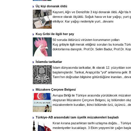
Üç kişi donarak öldü
Kayseri, Ağrı ve Denizli'de 3 kişi donarak öldü. Ağrı'da
derece olarak ölçüldü. Soğuk hava ve kar yağışı, yurt
etkiliyor. Kar yağışı nedeniyle yurt...
devamı
Kuş Gribi ile ilgili her şey
50 soruda öldürücü virüsten korunmanın yolları
Kuş gribiyle ilgili merak ettiğiniz soruları bu konuda Tü
doktorlarına danıştık. Prof.Dr. Selim Badur, Prof.Dr. Kopt
İslamda tarikatlar
İslam dünyasında tarikatlar, ilk olarak 12. yüzyıldan s
başlamışlardır. Tarikat, Arapça'da "yol" anlamına gelir. 
Tanrı'nın doğrudan bilgisine götürdüğüne inanılan...
dev
Müzakere Çerçeve Belgesi
Avrupa Birliği ile Türkiye arasında yürütülecek müzakere
oluşturan Müzakere Çerçeve Belgesi, üç bölümden oluş
müzakerelerin kuralları, ikinci bölümde özü, üçüncü...
d
Türkiye-AB arasındaki tam üyelik müzakereleri başladı
Kıran kırana pazarlıktan tarihi uzlaşma doğdu... Türkiye i
medeniyetler kucaklaştı. 3 Ekim yepyeni bir çağın başl