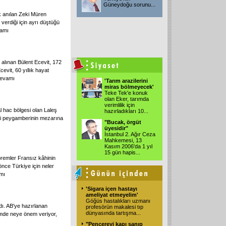
Güneydoğu sorunu...
k anılan Zeki Müren
verdiği için ayrı düştüğü
amı
alınan Bülent Ecevit, 172
vit, 60 yıllık hayat
evamı
'Tarım arazilerini
miras bölmeyecek'
Teke Tek'e konuk
olan Eker, tarımda
verimlilik için
al hac bölgesi olan Laleş
hazırladıkları 10...
idi peygamberinin mezarına
"Bucak, örgüt
üyesidir"
İstanbul 2. Ağır Ceza
Mahkemesi, 13
Kasım 2006'da 1 yıl
15 gün hapis...
remler Fransız kâhinin
önce Türkiye için neler
mı
'Sigara içen hastayı
ameliyat etmeyelim'
Göğüs hastalıkları uzmanı
dı. AB'ye hazırlanan
profesörün makalesi tıp
dünyasında tartışma...
iyimde neye önem veriyor,
"Pencereyi kapı sanıp