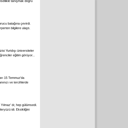
sellikle tanışmak doğru
urucu batağına çevirdi.
erten bilgilere ulaştı.
si Yurtdışı üniversiteler
renciler eğitim görüyor...
çları 15 Temmuz'da
ınızı ve tercihlerde
ıf Yılmaz' dı; hep gülümsedi.
leryüzü idi. Eksikliğini