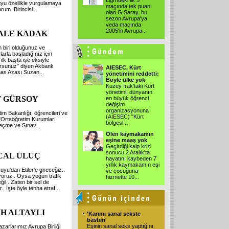
Ligi'ndeki ilk 5
uyu özellikle vurgulamaya
maçında tek puanı
rum. Birincisi...
olan G.Saray, bu
sezon Avrupa'ya
veda maçında
2005'in Avrupa...
ALE KADAK
n biri olduğunuz ve
larla başladığınız için
 ilk başta işe eksiyle
orsunuz" diyen Akbank
AIESEC, Kürt
as Azası Suzan...
yönetimini reddetti:
Böyle ülke yok
Kuzey Irak'taki Kürt
yönetimi, dünyanın
T GÜRSOY
en büyük öğrenci
değişim
organizasyonuna
itim Bakanlığı, öğrencileri ve
(AIESEC) "Kürt
i "Ortaöğretim Kurumları
bölgesi...
eçme ve Sınav...
Ölen kaymakamın
eşine maaş yok
Geçirdiği kalp krizi
sonucu 2 Aralık'ta
CAL ULUÇ
hayatını kaybeden 7
yıllık kaymakamın eşi
kuyu'dan Etiler'e gireceğiz..
ve çocuğuna
oruz.. Oysa yoğun trafik
hizmette 10...
ğil.. Zaten bir sel de
.. İşte öyle tenha etraf..
İH ALTAYLI
'Karımı sanal sekste
bastım'
Eşinin sanal seks yaptığını,
zarlarımız Avrupa Birliği