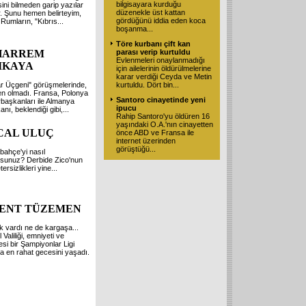
bilgisayara kurduğu
sini bilmeden garip yazılar
düzenekle üst kattan
. Şunu hemen belirteyim,
gördüğünü iddia eden koca
 Rumların, "Kıbrıs...
boşanma...
Töre kurbanı çift kan
HARREM
parası verip kurtuldu
Evlenmeleri onaylanmadığı
IKAYA
için ailelerinin öldürülmelerine
karar verdiği Ceyda ve Metin
r Üçgeni" görüşmelerinde,
kurtuldu. Dört bin...
en olmadı. Fransa, Polonya
Santoro cinayetinde yeni
başkanları ile Almanya
ipucu
nı, beklendiği gibi,...
Rahip Santoro'yu öldüren 16
yaşındaki O.A.'nın cinayetten
CAL ULUÇ
önce ABD ve Fransa ile
internet üzerinden
görüştüğü...
bahçe'yi nasıl
rsunuz? Derbide Zico'nun
tersizlikleri yine...
ENT TÜZEMEN
ik vardı ne de kargaşa...
 Valiliği, emniyeti ve
esi bir Şampiyonlar Ligi
 en rahat gecesini yaşadı.