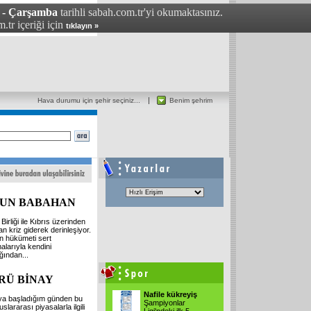
6 - Çarşamba
tarihli sabah.com.tr'yi okumaktasınız.
.tr içeriği için
tıklayın »
Hava durumu için şehir seçiniz...
Benim şehrim
UN BABAHAN
Birliği ile Kıbrıs üzerinden
lan kriz giderek derinleşiyor.
n hükümeti sert
alarıyla kendini
ğından...
RÜ BİNAY
Nafile kükreyiş
a başladığım günden bu
Şampiyonlar
slararası piyasalarla ilgili