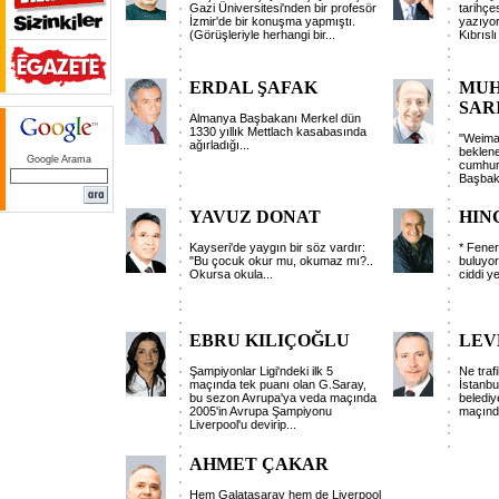
Gazi Üniversitesi'nden bir profesör
tarihçe
İzmir'de bir konuşma yapmıştı.
yazıyor
(Görüşleriyle herhangi bir...
Kıbrıslı
ERDAL ŞAFAK
MU
SAR
Almanya Başbakanı Merkel dün
1330 yıllık Mettlach kasabasında
"Weima
ağırladığı...
beklen
Google Arama
cumhur
Başbaka
YAVUZ DONAT
HIN
Kayseri'de yaygın bir söz vardır:
* Fener
"Bu çocuk okur mu, okumaz mı?..
buluyo
Okursa okula...
ciddi ye
EBRU KILIÇOĞLU
LEV
Şampiyonlar Ligi'ndeki ilk 5
Ne traf
maçında tek puanı olan G.Saray,
İstanbul
bu sezon Avrupa'ya veda maçında
belediy
2005'in Avrupa Şampiyonu
maçında
Liverpool'u devirip...
AHMET ÇAKAR
Hem Galatasaray hem de Liverpool