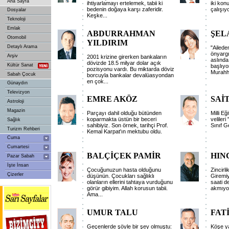
Ana Sayfa
ihtiyarlamayı ertelemek, tabii ki
iki kon
bedenin doğaya karşı zaferidir.
çalışıyo
Dosyalar
Keşke...
Teknoloji
Emlak
ABDURRAHMAN
ŞEL
Otomobil
YILDIRIM
Detaylı Arama
"Ailede
önyargı
Arşiv
2001 krizine girerken bankaların
aslında
dövizde 18.5 milyar dolar açık
Kültür Sanat
başlıy
pozisyonu vardı. Bu miktarda döviz
Murahh
Sabah Çocuk
borcuyla bankalar devalüasyondan
en çok...
Günaydın
Televizyon
EMRE AKÖZ
SAİ
Astroloji
Magazin
Parçayı dahil olduğu bütünden
Milli Eğ
koparmakta üstün bir beceri
veliler
Sağlık
sahibiyiz. Son örnek, tarihçi Prof.
Sınıf G
Turizm Rehberi
Kemal Karpat'ın mektubu oldu.
Cuma
Cumartesi
BALÇİÇEK PAMİR
HIN
Pazar Sabah
İşte İnsan
Çocuğunuzun hasta olduğunu
Zincirli
Çizerler
düşünün. Çocukları sağlıklı
Giremiy
olanların ellerini tahtaya vurduğunu
saati de
görür gibiyim. Allah korusun tabii.
akmıyor
Ama...
UMUR TALU
FAT
Geçenlerde şöyle bir şey olmuştu:
Köşe ya