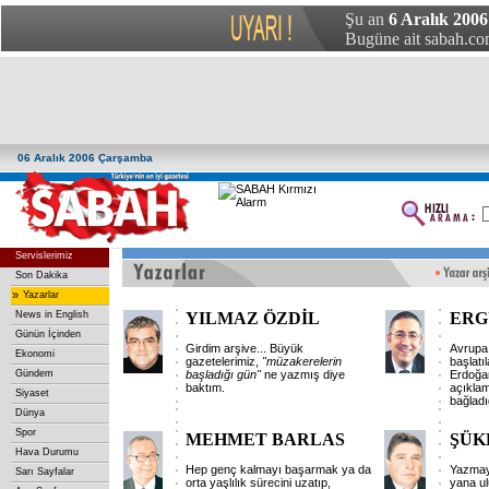
Şu an
6 Aralık 200
Bugüne ait sabah.com
06 Aralık 2006 Çarşamba
Servislerimiz
Son Dakika
»
Yazarlar
News in English
YILMAZ ÖZDİL
ERG
Günün İçinden
Girdim arşive... Büyük
Avrupa 
Ekonomi
gazetelerimiz,
"müzakerelerin
başlatı
Gündem
başladığı
gün"
ne yazmış diye
Erdoğa
baktım.
açıklam
Siyaset
bağladı
Dünya
Spor
MEHMET BARLAS
ŞÜK
Hava Durumu
Hep genç kalmayı başarmak ya da
Yazmay
Sarı Sayfalar
orta yaşlılık sürecini uzatıp,
yana ulu