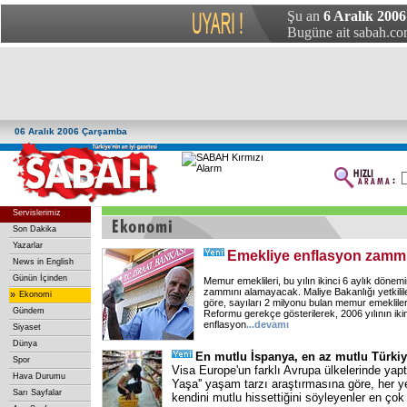
Şu an
6 Aralık 200
Bugüne ait sabah.com
06 Aralık 2006 Çarşamba
Servislerimiz
Son Dakika
Yazarlar
Emekliye enflasyon zamm
News in English
Günün İçinden
Memur emeklileri, bu yılın ikinci 6 aylık dönemi
zammını alamayacak. Maliye Bakanlığı yetkilile
»
Ekonomi
göre, sayıları 2 milyonu bulan memur emeklile
Gündem
Reformu gerekçe gösterilerek, 2006 yılının ikin
enflasyon
...
devamı
Siyaset
Dünya
En mutlu İspanya, en az mutlu Türki
Spor
Visa Europe'un farklı Avrupa ülkelerinde yapt
Hava Durumu
Yaşa'' yaşam tarzı araştırmasına göre, her ye
Sarı Sayfalar
kendini mutlu hissettiğini söyleyenler en çok