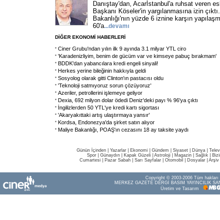
Danıştay'dan, Acarİstanbul'a ruhsat veren e
Başkanı Köseler'in yargılanmasına izin çıkt
Bakanlığı'nın yüzde 6 iznine karşın yapılaş
60'a
...
devamı
DİĞER EKONOMİ HABERLERİ
Ciner Grubu'ndan yılın ilk 9 ayında 3.1 milyar YTL ciro
'Karadenizliyim, benim de gücüm var ve kimseye pabuç bırakmam'
BDDK'dan yabancılara kredi engeli sinyali!
Herkes yerine bileğinin hakkıyla geldi
Sosyolog olarak gitti Clinton'ın pastacısı oldu
'Teknoloji satmıyoruz sorun çözüyoruz'
Azeriler, petrollerini işlemeye geliyor
Dexia, 692 milyon dolar ödedi Deniz'deki payı % 96'ya çıktı
İngilizlerden 50 YTL'ye kredi kartı sigortası
'Akaryakıttaki artış ulaştırmaya yansır'
Kordsa, Endonezya'da şirket satın alıyor
Maliye Bakanlığı, POAŞ'ın cezasını 18 ay taksite yaydı
Günün İçinden
|
Yazarlar
|
Ekonomi
|
Gündem
|
Siyaset
|
Dünya |
Telev
Spor
|
Günaydın
|
Kapak Güzeli
|
Astroloji
|
Magazin
|
Sağlık
|
Biz
Cumartesi
|
Pazar Sabah
|
Sarı Sayfalar
|
Otomobil
|
Dosyalar
|
Arşiv
Copyright © 2003-2006 Tüm hakları s
MERKEZ GAZETE DERGİ BASIM YAYINCILIK SAN
Üretim ve Tasarım