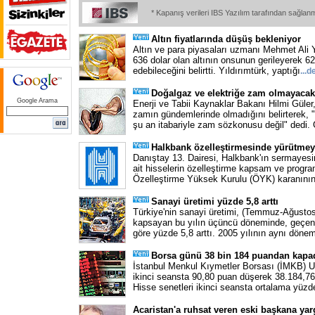
* Kapanış verileri IBS Yazılım tarafından sağlan
Altın fiyatlarında düşüş bekleniyor
Altın ve para piyasaları uzmanı Mehmet Ali Y
636 dolar olan altının onsunun gerileyerek 625
edebileceğini belirtti. Yıldırımtürk, yaptığı
...
d
Doğalgaz ve elektriğe zam olmayacak
Google Arama
Enerji ve Tabii Kaynaklar Bakanı Hilmi Güler
zamın gündemlerinde olmadığını belirterek, 
şu an itabariyle zam sözkonusu değil" dedi. 
Halkbank özelleştirmesinde yürütme
Danıştay 13. Dairesi, Halkbank'ın sermayes
ait hisselerin özelleştirme kapsam ve progra
Özelleştirme Yüksek Kurulu (ÖYK) karanının
Sanayi üretimi yüzde 5,8 arttı
Türkiye'nin sanayi üretimi, (Temmuz-Ağustos-
kapsayan bu yılın üçüncü döneminde, geçen
göre yüzde 5,8 arttı. 2005 yılının aynı döne
Borsa günü 38 bin 184 puandan kapa
İstanbul Menkul Kıymetler Borsası (İMKB) U
ikinci seansta 90,80 puan düşerek 38.184,7
Hisse senetleri ikinci seansta ortalama yüzd
Acaristan'a ruhsat veren eski başkana yar