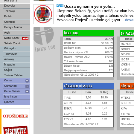
Ana Sayfa
Dosyalar
Ucuza uçmanın yeni yolu...
Ulaştırma Bakanlığı, yolcu trafiği az olan ha
Teknoloji
maliyetli yolcu taşımacılığına tahsis edilme
Emlak
Havaalanı Projesi'' üzerinde çalışıyor.
...
deva
Otomobil
Detaylı Arama
Arşiv
Kültür Sanat
Tarih
06 Ara
Hisse
Sabah Çocuk
IMKB 100
38.184,76
GARAN
Değişim oranı
% 0,06
Günaydın
DOHOL
Hacim - milyon YTL
986,24
Televizyon
DYHOL
Hacim - milyon USD
679,93
Astroloji
ISCTR
Yükselen hisse
105
Magazin
VAKBN
Düşen hisse
126
AKBNK
Sağlık
Değişmeyen hisse
120
Güncelleme
Güncelleme: 06-12-2006 / 2
Turizm Rehberi
Cuma
Cumartesi
Pazar Sabah
Hisse
Son
% Değ
Hisse
İşte İnsan
3,30
18,70
TIRE
MTEKS
Çizerler
3,12
6,85
ALTIN
BERDN
14,90
6,43
ENKAI
KIPA
4,08
6,25
EGPRO
YTFYO
4,62
5,96
ECZYT
UNTAR
Güncelleme: 06-12-2006 / 2
Güncelleme