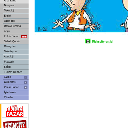
Ana Sayfa
Dosyalar
Teknoloji
Emlak
Otomobil
Detaylı Arama
Arşiv
Kültür Sanat
Sabah Çocuk
Günaydın
Televizyon
Astroloji
Magazin
Sağlık
Turizm Rehberi
Cuma
Cumartesi
Pazar Sabah
İşte İnsan
Çizerler