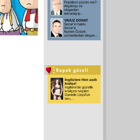
Popülizm çözüm mü?
Alışılmışı ve
sloganları
tekrarlayıp...
YAVUZ DONAT
Sezar'ın hakkı
Sezar'a
Nurten Öztürk
uzmanlardan oluşan...
İngilizlere Hint asıllı
kraliçe!
İngiltere'de güzellik
kraliçesi seçilen
Danielle Lloyd'un
tacı,...