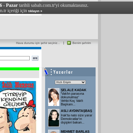
6 - Pazar
tarihli sabah.com.tr'yi okumaktasınız.
.tr içeriği için
tıklayın »
Hava durumu için şehir seçiniz...
Benim şehrim
ŞELALE KADAK
'Vakfın parasına
dokunulmaz'
Vehbi Koç Vakfı
Başkanı...
ASLI AYDINTAŞBAŞ
Irak'ta nato size yarar
Demokratlar'ın
dışişleri bakan...
MEHMET BARLAS