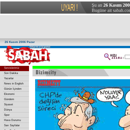
Şu an
26 Kasım 200
Bugüne ait sabah.com
26 Kasım 2006 Pazar
Servislerimiz
Son Dakika
Yazarlar
News in English
Günün İçinden
Ekonomi
Gündem
Siyaset
Dünya
Spor
Hava Durumu
Sarı Sayfalar