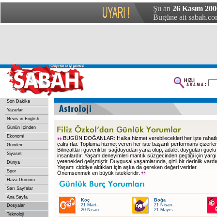
Şu an
26 Kasım 200
Bugüne ait sabah.com
Son Dakika
Yazarlar
News in English
Günün İçinden
Ekonomi
BUGÜN DOĞANLAR: Halka hizmet verebilecekleri her işte rahatlı
çalışırlar. Topluma hizmet veren her işte başarılı performans çizerler
Gündem
Bilinçaltları güvenli bir sağduyudan yana olup, adalet duyguları güçlü
Siyaset
insanlardır. Yaşam deneyimleri mantık süzgecinden geçtiği için yargı
yetenekleri gelişmiştir. Duygusal yaşamlarında, gizli bir derinlik vardır
Dünya
Yaşamı ciddiye aldıkları için aşka da gereken değeri verirler.
Spor
Önemsenmek en büyük istekleridir.
Hava Durumu
Sarı Sayfalar
Ana Sayfa
Koç
Boğa
21 Mart-
21 Nisan-
Dosyalar
20 Nisan
21 Mayıs
Teknoloji