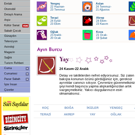
Emlak
Yengeç
Aslan
22 Haziran-
24 Temmuz-
Otomobil
23 Temmuz
21 Ağustos
Detaylı Arama
Terazi
Akrep
Arşiv
24 Eylül-
24 Ekim-
23 Ekim
23 Kasım
Kültür Sanat
Sabah Çocuk
Oğlak
Kova
23 Aralık-
21 Ocak-
Günaydın
20 Ocak
19 Şubat
Televizyon
Astroloji
Magazin
Sağlık
Turizm Rehberi
Cuma
24 Kasım-22 Aralık
Cumartesi
Detay ve taktiklerden nefret ediyorsunuz. Siz zaten 
bakışta konunun özünü gördüğünüz için, gereksiz
Pazar Sabah
ayrıntılar canınızı sıkıyor. Çevrenize güvenmelisini
İşte İnsan
şeyi kendi başınıza yapma alışkanlığınızdan artık
vazgeçmelisiniz. Yakıcı duygularınızın esiri
Çizerler
olmamalısınız.
KOÇ
BOĞA
İKİZLER
YENGEÇ
TERAZİ
AKREP
YAY
OĞLAK