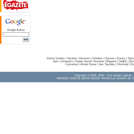
Google Arama
Günün İçinden
|
Yazarlar
|
Ekonomi
|
Gündem
|
Siyaset
|
Dünya |
Telev
Spor
|
Günaydın
|
Kapak Güzeli
|
Astroloji
|
Magazin
|
Sağlık
|
Biz
Cumartesi
|
Aktüel Pazar
|
Sarı Sayfalar
|
Otomobil
|
Do
Copyright © 2003, 2004 - Tüm hakları saklıdır.
MERKEZ GAZETE DERGİ BASIM YAYINCILIK SANAYİ VE T