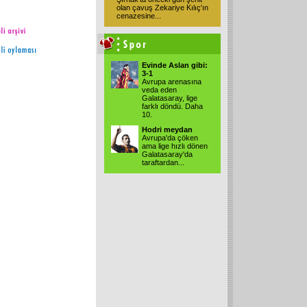
olan çavuş Zekariye Kılıç'ın
cenazesine...
Evinde Aslan gibi:
3-1
Avrupa arenasına
veda eden
Galatasaray, lige
farklı döndü. Daha
10.
Hodri meydan
Avrupa'da çöken
ama lige hızlı dönen
Galatasaray'da
taraftardan...