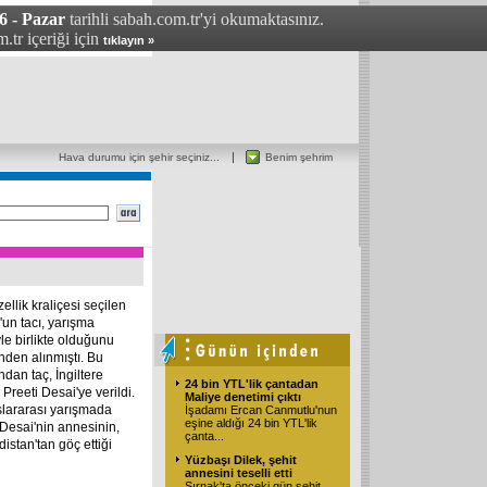
6 - Pazar
tarihli sabah.com.tr'yi okumaktasınız.
.tr içeriği için
tıklayın »
Hava durumu için şehir seçiniz...
Benim şehrim
zellik kraliçesi seçilen
'un tacı, yarışma
yle birlikte olduğunu
inden alınmıştı. Bu
ndan taç, İngiltere
24 bin YTL'lik çantadan
Preeti Desai'ye verildi.
Maliye denetimi çıktı
uslararası yarışmada
İşadamı Ercan Canmutlu'nun
eşine aldığı 24 bin YTL'lik
Desai'nin annesinin,
çanta...
distan'tan göç ettiği
Yüzbaşı Dilek, şehit
annesini teselli etti
Şırnak'ta önceki gün şehit