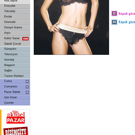
Ana Sayfa
Dosyalar
Teknoloji
Emlak
Otomobil
Detaylı Arama
Arşiv
Kültür Sanat
Sabah Çocuk
Günaydın
Televizyon
Astroloji
Magazin
Sağlık
Turizm Rehberi
Cuma
Cumartesi
Pazar Sabah
İşte İnsan
Çizerler