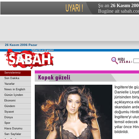
Şu an
26 Kasım 200
Bugüne ait sabah.com
26 Kasım 2006 Pazar
Servislerimiz
Son Dakika
Yazarlar
İngiltere'de gü
News in English
Danielle Lloyd
Günün İçinden
jürisinden biri
Ekonomi
açıklayınca el
Gündem
skandalın ardı
doğumlu Hintli 
Siyaset
İngiltere'yi ul
Dünya
temsil edecek 
Spor
yıllar önce Hin
Hava Durumu
bildirildi.
Sarı Sayfalar