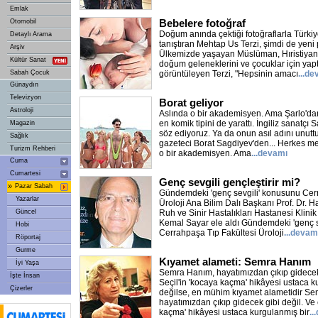
Emlak
Bebelere fotoğraf
Otomobil
Doğum anında çektiği fotoğraflarla Türkiye
Detaylı Arama
tanıştıran Mehtap Us Terzi, şimdi de yeni p
Arşiv
Ülkemizde yaşayan Müslüman, Hıristiyan 
Kültür Sanat
doğum geleneklerini ve çocuklar için yaptı
Sabah Çocuk
görüntüleyen Terzi, "Hepsinin amacı
...d
Günaydın
Televizyon
Borat geliyor
Astroloji
Aslında o bir akademisyen. Ama Şarlo'da
en komik tipini de yarattı. İngiliz sanat
Magazin
söz ediyoruz. Ya da onun asıl adını unutt
Sağlık
gazeteci Borat Sagdiyev'den... Herkes mer
Turizm Rehberi
o bir akademisyen. Ama
...devamı
Cuma
Cumartesi
Genç sevgili gençleştirir mi?
»
Pazar Sabah
Gündemdeki 'genç sevgili' konusunu Cer
Yazarlar
Üroloji Ana Bilim Dalı Başkanı Prof. Dr. H
Güncel
Ruh ve Sinir Hastalıkları Hastanesi Klinik 
Kemal Sayar ele aldı Gündemdeki 'genç s
Hobi
Cerrahpaşa Tıp Fakültesi Üroloji
...devam
Röportaj
Gurme
Kıyamet alameti: Semra Hanım
İyi Yaşa
Semra Hanım, hayatımızdan çıkıp gidecek 
İşte İnsan
Seçil'in 'kocaya kaçma' hikâyesi ustaca k
Çizerler
değilse, en mühim kıyamet alametidir S
hayatımızdan çıkıp gidecek gibi değil. Ve 
kaçma' hikâyesi ustaca kurgulanmış bir
..