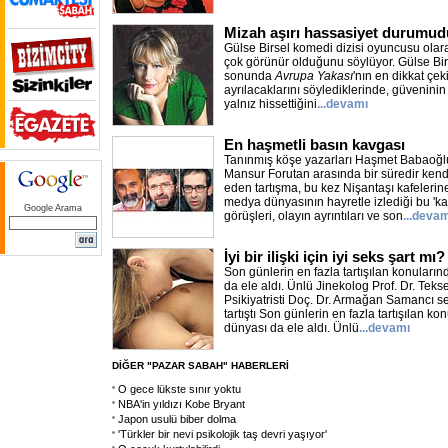
Mizah aşırı hassasiyet durumud
Gülse Birsel komedi dizisi oyuncusu olar
çok görünür olduğunu söylüyor. Gülse Bir
sonunda
Avrupa Yakası
'nın en dikkat çek
ayrılacaklarını söylediklerinde, güveninin 
yalnız hissettiğini
...devamı
En haşmetli basın kavgası
Tanınmış köşe yazarları Haşmet Babaoğl
Mansur Forutan arasında bir süredir ken
eden tartışma, bu kez Nişantaşı kafelerine
medya dünyasının hayretle izlediği bu 'kap
Google Arama
görüşleri, olayın ayrıntıları ve son
...deva
İyi bir ilişki için iyi seks şart mı?
Son günlerin en fazla tartışılan konuların
da ele aldı. Ünlü Jinekolog Prof. Dr. Tekse
Psikiyatristi Doç. Dr. Armağan Samancı se
tartıştı Son günlerin en fazla tartışılan ko
dünyası da ele aldı. Ünlü
...devamı
DİĞER "PAZAR SABAH" HABERLERİ
O gece lükste sınır yoktu
NBA'in yıldızı Kobe Bryant
Japon usulü biber dolma
'Türkler bir nevi psikolojik taş devri yaşıyor'