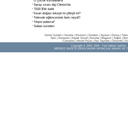
O çocuk kurtulabilirdi
Saray sırası dişi Clinton'da
7500 $'lık balık
İnsan doğası tekeşli mi çifteşli mi?
Televole eğlencesinin farkı neydi?
'Hepsi palavra!'
Sultan suretleri
Günün İçinden
|
Yazarlar
|
Ekonomi
|
Gündem
|
Siyaset
|
Dünya |
Telev
Spor
|
Günaydın
|
Kapak Güzeli
|
Astroloji
|
Magazin
|
Sağlık
|
Biz
Cumartesi
|
Aktüel Pazar
|
Sarı Sayfalar
|
Otomobil
|
Do
Copyright © 2003, 2004 - Tüm hakları saklıdır.
MERKEZ GAZETE DERGİ BASIM YAYINCILIK SANAYİ VE T