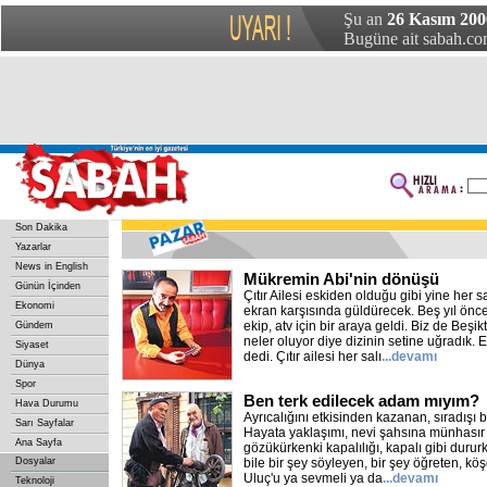
Şu an
26 Kasım 200
Bugüne ait sabah.com
Son Dakika
Yazarlar
News in English
Mükremin Abi'nin dönüşü
Günün İçinden
Çıtır Ailesi eskiden olduğu gibi yine her sa
Ekonomi
ekran karşısında güldürecek. Beş yıl ön
ekip, atv için bir araya geldi. Biz de Beşi
Gündem
neler oluyor diye dizinin setine uğradık. 
Siyaset
dedi. Çıtır ailesi her salı
...devamı
Dünya
Spor
Ben terk edilecek adam mıyım?
Hava Durumu
Ayrıcalığını etkisinden kazanan, sıradışı b
Sarı Sayfalar
Hayata yaklaşımı, nevi şahsına münhasır ki
Ana Sayfa
gözükürkenki kapalılığı, kapalı gibi dururk
Dosyalar
bile bir şey söyleyen, bir şey öğreten, köşe
Uluç'u ya sevmeli ya da
...devamı
Teknoloji