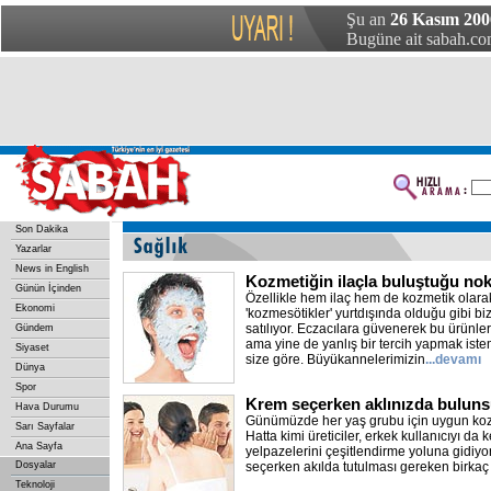
Şu an
26 Kasım 200
Bugüne ait sabah.com
Son Dakika
Yazarlar
News in English
Kozmetiğin ilaçla buluştuğu nok
Günün İçinden
Özellikle hem ilaç hem de kozmetik olara
Ekonomi
'kozmesötikler' yurtdışında olduğu gibi b
satılıyor. Eczacılara güvenerek bu ürünlerd
Gündem
ama yine de yanlış bir tercih yapmak iste
Siyaset
size göre. Büyükannelerimizin
...devamı
Dünya
Spor
Krem seçerken aklınızda bulun
Hava Durumu
Günümüzde her yaş grubu için uygun kozmet
Sarı Sayfalar
Hatta kimi üreticiler, erkek kullanıcıyı da
Ana Sayfa
yelpazelerini çeşitlendirme yoluna gidiyor
Dosyalar
seçerken akılda tutulması gereken birkaç 
Teknoloji