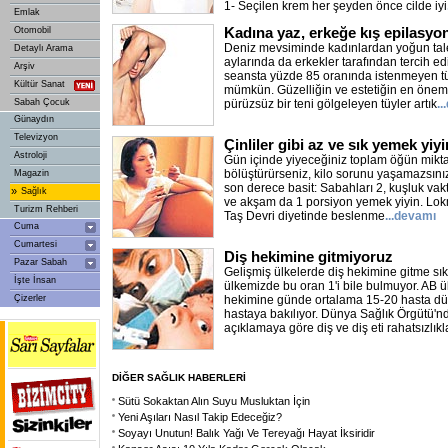
1- Seçilen krem her şeyden önce cilde iyi
Emlak
Kadına yaz, erkeğe kış epilasyo
Otomobil
Deniz mevsiminde kadınlardan yoğun tale
Detaylı Arama
aylarında da erkekler tarafından tercih edi
Arşiv
seansta yüzde 85 oranında istenmeyen t
Kültür Sanat
mümkün. Güzelliğin ve estetiğin en öneml
Sabah Çocuk
pürüzsüz bir teni gölgeleyen tüyler artık
.
Günaydın
Televizyon
Çinliler gibi az ve sık yemek yiyi
Astroloji
Gün içinde yiyeceğiniz toplam öğün miktarı
bölüştürürseniz, kilo sorunu yaşamazsın
Magazin
son derece basit: Sabahları 2, kuşluk vakt
»
Sağlık
ve akşam da 1 porsiyon yemek yiyin. Lokm
Turizm Rehberi
Taş Devri diyetinde beslenme
...devamı
Cuma
Cumartesi
Diş hekimine gitmiyoruz
Pazar Sabah
Gelişmiş ülkelerde diş hekimine gitme sıkl
İşte İnsan
ülkemizde bu oran 1'i bile bulmuyor. AB ül
Çizerler
hekimine günde ortalama 15-20 hasta düş
hastaya bakılıyor. Dünya Sağlık Örgütü'
açıklamaya göre diş ve diş eti rahatsızlıkla
DİĞER SAĞLIK HABERLERİ
Sütü Sokaktan Alın Suyu Musluktan İçin
Yeni Aşıları Nasıl Takip Edeceğiz?
Soyayı Unutun! Balık Yağı Ve Tereyağı Hayat İksiridir