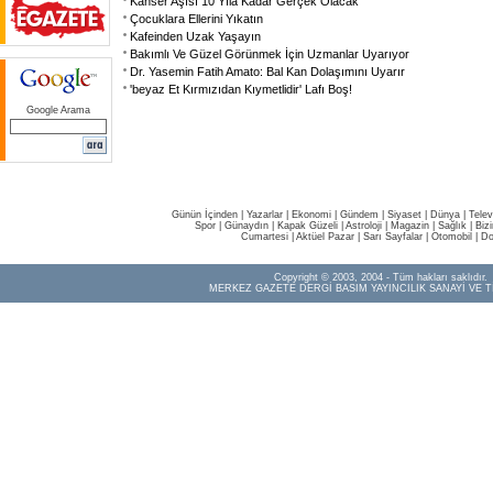
Kanser Aşısı 10 Yıla Kadar Gerçek Olacak
Çocuklara Ellerini Yıkatın
Kafeinden Uzak Yaşayın
Bakımlı Ve Güzel Görünmek İçin Uzmanlar Uyarıyor
Dr. Yasemin Fatih Amato: Bal Kan Dolaşımını Uyarır
'beyaz Et Kırmızıdan Kıymetlidir' Lafı Boş!
Google Arama
Günün İçinden
|
Yazarlar
|
Ekonomi
|
Gündem
|
Siyaset
|
Dünya |
Telev
Spor
|
Günaydın
|
Kapak Güzeli
|
Astroloji
|
Magazin
|
Sağlık
|
Biz
Cumartesi
|
Aktüel Pazar
|
Sarı Sayfalar
|
Otomobil
|
Do
Copyright © 2003, 2004 - Tüm hakları saklıdır.
MERKEZ GAZETE DERGİ BASIM YAYINCILIK SANAYİ VE T