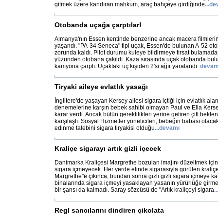
gitmek üzere kandıran mahkum, araç bahçeye girdiğinde
...
de
Otobanda uçağa çarptılar!
Almanya'nın Essen kentinde benzerine ancak macera filmlerin
yaşandı. "PA-34 Seneca" tipi uçak, Essen'de bulunan A-52 oto
zorunda kaldı. Pilot durumu kuleye bildirmeye fırsat bulamad
yüzünden otobana çakıldı. Kaza sırasında uçak otobanda bul
kamyona çarptı. Uçaktaki üç kişiden 2'si ağır yaralandı.
devam
Tiryaki aileye evlatlık yasağı
İngiltere'de yaşayan Kersey ailesi sigara içtiği için evlatlık alam
denemelerine karşın bebek sahibi olmayan Paul ve Ella Kersey 
karar verdi. Ancak bütün gereklilikleri yerine getiren çift bekl
karşılaştı. Sosyal Hizmetler yöneticileri, bebeğin babası olaca
edinme talebini sigara tiryakisi olduğu
...
devamı
Kraliçe sigarayı artık gizli içecek
Danimarka Kraliçesi Margrethe bozulan imajını düzeltmek için
sigara içmeyecek. Her yerde elinde sigarasıyla görülen kraliçe
Margrethe"e çıkınca, bundan sonra gizli gizli sigara içmeye k
binalarında sigara içmeyi yasaklayan yasanın yürürlüğe girme
bir şansı da kalmadı. Saray sözcüsü de "Artık kraliçeyi sigara
..
Regl sancılarını dindiren çikolata