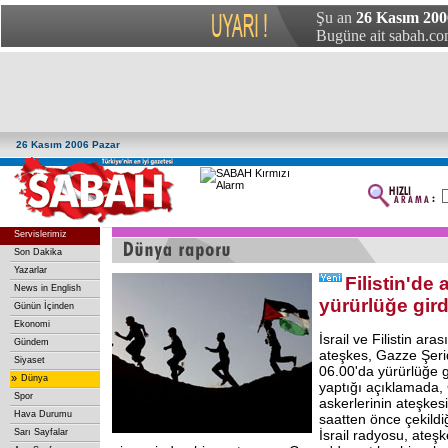
Şu an
26 Kasım 200
Bugüne ait sabah.com
26 Kasım 2006 Pazar
Servislerimiz
Son Dakika
Yazarlar
Filistin'de
News in English
yürürlüğe gird
Günün İçinden
Ekonomi
İsrail ve Filistin ar
Gündem
ateşkes, Gazze Şeri
Siyaset
06.00'da yürürlüğe gi
»
Dünya
yaptığı açıklamada,
Spor
askerlerinin ateşkesi
Hava Durumu
saatten önce çekildi
Sarı Sayfalar
İsrail radyosu, ateş